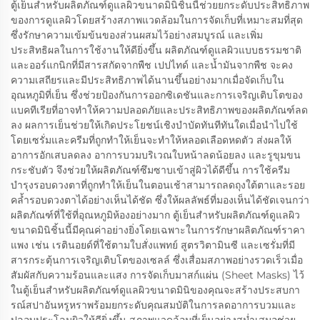
ตู้เย็นสำหรับผลิตภัณฑ์ดูแลผิวขนาดมินิชิ้นนี้ช่วยยกระดับประสิทธิภาพ
ของการดูแลผิวโดยสร้างสภาพแวดล้อมในการจัดเก็บที่เหมาะสมที่สุด
ซึ่งรักษาความเข้มข้นของส่วนผสมไว้อย่างสมบูรณ์ และเพิ่ม
ประสิทธิผลในการใช้งานให้ดียิ่งขึ้น ผลิตภัณฑ์ดูแลผิวแบบธรรมชาติ
และออร์แกนิกที่มีสารสกัดจากพืช เปปไทด์ และน้ำมันจากพืช จะคง
ความเสถียรและมีประสิทธิภาพได้นานขึ้นอย่างมากเมื่อจัดเก็บใน
อุณหภูมิที่เย็น ซึ่งช่วยป้องกันการออกซิเดชันและการเจริญเติบโตของ
แบคทีเรียที่อาจทำให้ความปลอดภัยและประสิทธิภาพของผลิตภัณฑ์ลด
ลง ผลการเย็นช่วยให้เกิดประโยชน์เชิงบำบัดทันทีทันใดเมื่อนำไปใช้
โดยเซรั่มและครีมที่ถูกทำให้เย็นจะทำให้หลอดเลือดหดตัว ส่งผลให้
อาการอักเสบลดลง อาการบวมบริเวณใบหน้าลดน้อยลง และรูขุมขน
กระชับตัว จึงช่วยให้ผลิตภัณฑ์ซึมซาบเข้าสู่ผิวได้ดีขึ้น การใช้ครีม
บำรุงรอบดวงตาที่ถูกทำให้เย็นในตอนเช้าสามารถลดถุงใต้ตาและรอย
คล้ำรอบดวงตาได้อย่างเห็นได้ชัด ซึ่งให้ผลลัพธ์ที่มองเห็นได้ชัดเจนกว่า
ผลิตภัณฑ์ที่ใช้ที่อุณหภูมิห้องอย่างมาก ตู้เย็นสำหรับผลิตภัณฑ์ดูแลผิว
ขนาดมินิชิ้นนี้มีคุณค่าอย่างยิ่งโดยเฉพาะในการรักษาผลิตภัณฑ์ราคา
แพง เช่น เรตินอยด์ที่ใช้ตามใบสั่งแพทย์ สูตรวิตามินซี และเซรั่มที่มี
สารกระตุ้นการเจริญเติบโตของเซลล์ ซึ่งเสื่อมสภาพอย่างรวดเร็วเมื่อ
สัมผัสกับความร้อนและแสง การจัดเก็บมาสก์แผ่น (Sheet Masks) ไว้
ในตู้เย็นสำหรับผลิตภัณฑ์ดูแลผิวขนาดมินิของคุณจะสร้างประสบกา
รณ์สปาอันหรูหราพร้อมยกระดับคุณสมบัติในการลดอาการบวมและ