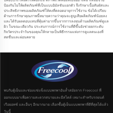
ปลอบประโลมผิวให้ดียิ่งขึ้น สภาพแวดล้อมที่เย็นอย่างสม่ำเสมอช่วย
ป้องกันไม่ให้ผลิตภัณฑ์ที่เป็นแบบอิมัลชันแยกตัว จึงรักษาเนื้อสัมผัสและ
ประสิทธิภาพของผลิตภัณฑ์ให้คงที่ตลอดอายุการใช้งาน ข้อได้เปรียบ
ด้านการรักษาคุณภาพนี้หมายความว่าคุณจะสูญเสียผลิตภัณฑ์น้อยลง
และได้รับผลตอบแทนที่คุ้มค่ามากขึ้นจากการลงทุนด้านผลิตภัณฑ์ดูแล
ผิว ในขณะเดียวกัน ประสบการณ์การใช้งานที่ดีขึ้นยังช่วยยกระดับ
กิจวัตรประจำวันของคุณให้กลายเป็นพิธีกรรมแห่งการดูแลตนเองที่
สดชื่นและผ่อนคลาย
พบกับตู้เย็นและช่องแช่แข็งแบบพกพาอันล้ำสมัยจาก Freecool ที่
ออกแบบมาเพื่อความสะดวกสบายและมีสไตล์ เหมาะสำหรับรถยนต์
เรือยอทช์ และอื่นๆ อีกมากมาย เลือกซื้อตู้เย็นแบบพกพาที่ดีที่สุดได้แล้ว
วันนี้