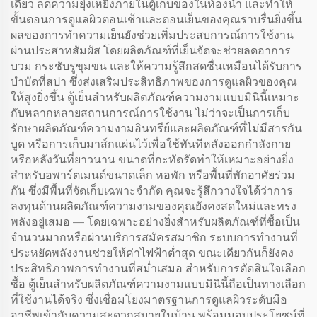
เดียว ลดความยุ่งเหยิงภายในตู้เก็บของในห้องน้ำ และทำให้
ขั้นตอนการดูแลผิวตอนเช้าและตอนเย็นของคุณราบรื่นยิ่งขึ้น
ผลของการทำความเย็นยังช่วยเพิ่มประสบการณ์การใช้งาน
ผ่านประสาทสัมผัส โดยผลิตภัณฑ์ที่เย็นจัดจะช่วยลดอาการ
บวม กระชับรูขุมขน และให้ความรู้สึกสดชื่นเหมือนได้รับการ
บำบัดที่สปา ซึ่งส่งเสริมประสิทธิภาพของการดูแลผิวของคุณ
ให้สูงยิ่งขึ้น ตู้เย็นสำหรับผลิตภัณฑ์ความงามแบบมินินี้เหมาะ
กับหลากหลายสถานการณ์การใช้งาน ไม่ว่าจะเป็นการเก็บ
รักษาผลิตภัณฑ์ความงามอินทรีย์และผลิตภัณฑ์ที่ไม่มีสารกัน
บูด หรือการเก็บมาส์กแผ่นไว้เพื่อใช้ทันทีหลังออกกำลังกาย
หรือหลังวันที่ยาวนาน ขนาดที่กะทัดรัดทำให้เหมาะอย่างยิ่ง
สำหรับอพาร์ตเมนต์ขนาดเล็ก หอพัก หรือพื้นที่พักอาศัยร่วม
กัน ซึ่งมีพื้นที่จัดเก็บเฉพาะจำกัด คุณจะรู้สึกวางใจได้ว่าการ
ลงทุนด้านผลิตภัณฑ์ความงามของคุณยังคงสดใหม่และทรง
พลังอยู่เสมอ — โดยเฉพาะอย่างยิ่งสำหรับผลิตภัณฑ์ที่ซื้อเป็น
จำนวนมากหรือผ่านบริการสมัครสมาชิก ระบบการทำงานที่
ประหยัดพลังงานช่วยให้ค่าไฟฟ้าต่ำสุด ขณะเดียวกันก็ยังคง
ประสิทธิภาพการทำงานที่สม่ำเสมอ สำหรับการตัดสินใจเลือก
ซื้อ ตู้เย็นสำหรับผลิตภัณฑ์ความงามแบบมินินี้ถือเป็นทางเลือก
ที่ใช้งานได้จริง ซึ่งเชื่อมโยงมาตรฐานการดูแลผิวระดับมือ
อาชีพเข้ากับความสะดวกสบายในบ้าน พร้อมมอบประโยชน์ที่