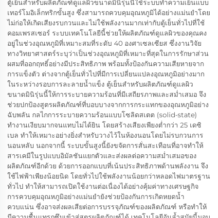
ตู้เย็นสำหรับผลิตภัณฑ์ดูแลผิวขนาดมินิรุ่นนี้ใช้ระบบทำความเย็นแบบ
เทอร์โมอิเล็กทริกขั้นสูง ซึ่งสามารถควบคุมอุณหภูมิได้อย่างแม่นยำโดย
ไม่ก่อให้เกิดเสียงรบกวนและไม่ใช้พลังงานมากเท่ากับตู้เย็นทั่วไปที่ใช้
คอมเพรสเซอร์ ระบบเทคโนโลยีนี้ช่วยให้ผลิตภัณฑ์ดูแลผิวของคุณคง
อยู่ในช่วงอุณหภูมิที่เหมาะสมที่ระดับ 40 องศาเซลเซียส ซึ่งงานวิจัย
ทางวิทยาศาสตร์ระบุว่าเป็นช่วงอุณหภูมิที่เหมาะที่สุดในการรักษาส่วน
ผสมที่ออกฤทธิ์อย่างมีประสิทธิภาพ พร้อมทั้งป้องกันความเสียหายจาก
การแข็งตัว ต่างจากตู้เย็นทั่วไปที่มีการเปลี่ยนแปลงอุณหภูมิอย่างมาก
ในระหว่างรอบการละลายน้ำแข็ง ตู้เย็นสำหรับผลิตภัณฑ์ดูแลผิว
ขนาดมินิรุ่นนี้ให้การระบายความร้อนที่มีเสถียรภาพและสม่ำเสมอ จึง
ช่วยปกป้องสูตรผลิตภัณฑ์ที่บอบบางจากการกระแทกของอุณหภูมิอย่าง
ฉับพลัน กลไกการระบายความร้อนแบบโซลิดสเตต (solid-state)
ทำงานเงียบมากจนแทบไม่ได้ยิน โดยสร้างเสียงเพียงต่ำกว่า 25 เดซิ
เบล ทำให้เหมาะอย่างยิ่งสำหรับวางไว้ในห้องนอนโดยไม่รบกวนการ
นอนหลับ นอกจากนี้ ระบบขั้นสูงนี้ยังขจัดการสั่นสะเทือนที่อาจทำให้
สารเคมีในรูปแบบอิมัลชันแยกตัวและส่งผลต่อความสม่ำเสมอของ
ผลิตภัณฑ์อีกด้วย ด้วยการออกแบบที่เน้นประสิทธิภาพด้านพลังงาน จึง
ใช้ไฟฟ้าเพียงน้อยนิด โดยทั่วไปใช้พลังงานน้อยกว่าหลอดไฟมาตรฐาน
ทั่วไป ทำให้สามารถเปิดใช้งานต่อเนื่องได้อย่างคุ้มค่าทางเศรษฐกิจ
การควบคุมอุณหภูมิอย่างแม่นยำยังช่วยป้องกันการเกิดหยดน้ำ
ควบแน่น ซึ่งอาจส่งผลเสียต่อการบรรจุภัณฑ์ของผลิตภัณฑ์ หรือทำให้
มีความชื้นแทรกซึมเข้าสู่สูตรผลิตภัณฑ์ได้ เทคโนโลยีอันล้ำสมัยนี้มอบ