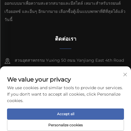
ออกแบบมาเพื่อความสะดวกสบายและมีสไตล์ เหมาะสำหรับรถยนต์
เรือยอทช์ และอื่นๆ อีกมากมาย เลือกซื้อตู้เย็นแบบพกพาที่ดีที่สุดได้แล้ว
วันนี้
ติดต่อเรา
สวนอุตสาหกรรม Yuxing 50 ถนน Yanjiang East 4th Road
เขตพัฒนาเทอร์ช์ เมือง Zhongshan จังหวัดกวางดง
We value your privacy
8613603092966
We use cookies and similar tools to provide our services.
[email protected]
If you don't want to accept all cookies, click Personalize
cookies.
ลิขสิทธิ์ © 2026 บริษัทเทคโนโลยีไฟฟ้ากวางตุ้ง Freecool จำกัด สงวน
Accept all
สิทธิ์ทั้งหมด
นโยบายความเป็นส่วนตัว
Personalize cookies