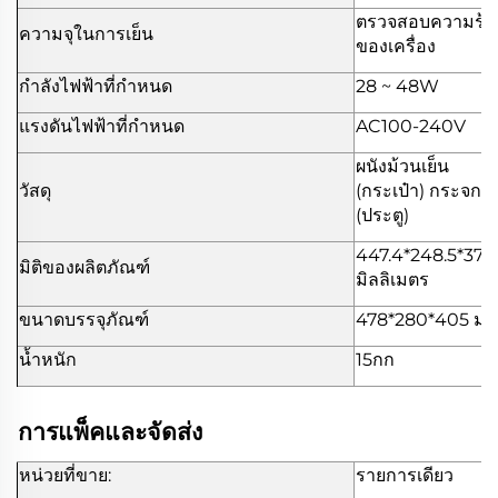
ตรวจสอบความร้อ
ความจุในการเย็น
ของเครื่อง
กำลังไฟฟ้าที่กำหนด
28 ~ 48W
แรงดันไฟฟ้าที่กำหนด
AC100-240V
ผนังม้วนเย็น
วัสดุ
(กระเป๋า) กระจก
(ประตู)
447.4*248.5*374
มิติของผลิตภัณฑ์
มิลลิเมตร
ขนาดบรรจุภัณฑ์
478*280*405 มม
น้ำหนัก
15กก
การแพ็คและจัดส่ง
หน่วยที่ขาย:
รายการเดียว