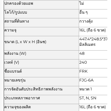
ปกครองด้วยแอพ
ไม่
โลโก้/รูปแบบ
อื่น ๆ
สถานที่ต้นทาง
กวางตุ้ง
ความจุ
16L (ถือ 6 ขวด)
447.4*248.5*374
ขนาด (L x W x H (อินช)
มิลลิเมตร
พลังงาน (W)
48
เวลท์ (V)
240
ชื่อแบรนด์
FRK
หมายเลขรุ่น
FJG-6A
การจัดอันดับประสิทธิภาพพลังงาน
หมวด 1
ประเภทสภาพอากาศ
ST, N, SN
ความจุของผลิต
16L (ถือ 6 ขวด)