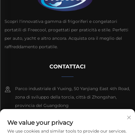
Scopri l'innovativa gamma di frigoriferi e congelatori
portatili di Freecool, progettati per praticità e stile. Perfetti
per auto, yacht e altro ancora. Acquista ora il meglio del
raffreddamento portatile.
CONTATTACI
Parco industriale di Yuxing, 50 Yanjiang East 4th Road,
zona di sviluppo della torcia, città di Zhongshan,
provincia del Guangdong
8613603092966
We value your privacy
We use cookies and similar tools to provide our services.
[email protected]