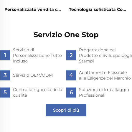
Personalizzato vendita calda Piccolo Portatile Cosmetici Cura della Pelle Frigorifero Mini Trucco Bellezza Fridge Frigorifero Portatile Bellezza
Tecnologia sofisticata Compressore Dc Mini Freezer Box Frigorifero Auto Raffreddatore Portatile
Servizio One Stop
Servizio di
Progettazione del
Personalizzazione Tutto
Prodotto e Sviluppo degli
Incluso
Stampi
Adattamento Flessibile
Servizio OEM/ODM
alle Esigenze del Marchio
Controllo rigoroso della
Soluzioni di Imballaggio
qualità
Professionali
Scopri di più