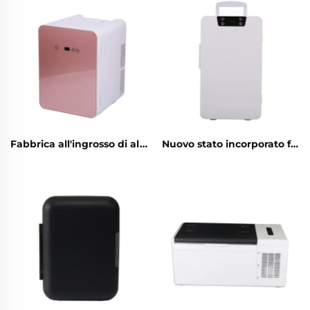
Fabbrica all'ingrosso di alta qualità Rv Boat Caravan Car Cooler Box Frigorifero portatile 12v
Nuovo stato incorporato frigorifero marino yacht 12v 24v incorporato frigorifero a cassetto 12v CC incorporato frigorifero a cassetto 20L per auto CC mini