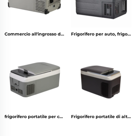
Commercio all'ingrosso di alta qualità 12 Volt Mini Frigorifero Propano Campeggio Frigorifero Portatile 12 Volt 25L Frigorifero Congelatore Portatile
Frigorifero per auto, frigorifero congelatore, frigorifero portatile, frigorifero portatile da 35 litri, per campeggio all'aperto, roulotte, picnic, auto e casa, doppio uso
frigorifero portatile per compressore per automobili da 12 volt, frigorifero da campeggio, mini frigorifero elettrico per auto
Frigorifero portatile di alta qualità personalizzato, frigorifero portatile con compressore, auto 12 V, frigorifero per auto, frigorifero per camper, frigorifero per campeggio, frigorifero per auto, frigorifero per camper