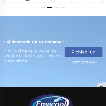
Hai domande sulla Company?
Il nostro team professionale
Richiedi un
vendite è in attesa di ricevere la
tua richiesta.
preventivo