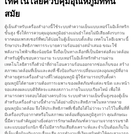
เทคโนโลยีควบคุมอุณหภูมิที่ทัน
สมัย
ตู้เย็นสำหรับเครื่องสำอางนี้ใช้ระบบทำความเย็นแบบเทอร์โมอิเล็กทริก
ขั้นสูง ซึ่งให้การควบคุมอุณหภูมิอย่างแม่นยำโดยไม่มีเสียงดังรบกวน
จากคอมเพรสเซอร์ที่พบได้บ่อยในตู้เย็นแบบดั้งเดิม เทคโนโลยีเฉพาะนี้
รักษาประสิทธิภาพการระบายความร้อนอย่างสม่ำเสมอ ขณะใช้
พลังงานไฟฟ้าเพียงน้อยนิด จึงถือเป็นทางเลือกที่เป็นมิตรต่อสิ่งแวดล้อม
สำหรับผู้ชื่นชอบความงาม ระบบเทอร์โมอิเล็กทริกทำงานผ่าน
เทคโนโลยีสารกึ่งตัวนำที่ถ่ายโอนความร้อนออกจากช่องเก็บของ สร้าง
สภาพแวดล้อมที่เย็นและคงที่ ซึ่งป้องกันการเปลี่ยนแปลงอุณหภูมิที่อาจ
ทำลายสูตรเครื่องสำอางที่ไวต่ออุณหภูมิ ผู้ใช้สามารถปรับตั้งค่า
อุณหภูมิได้ตามความต้องการเฉพาะของผลิตภัณฑ์แต่ละชนิด และหน้า
จอแสดงผลแบบดิจิทัลจะแสดงสภาวะภายในแบบเรียลไทม์ เพื่อให้
สามารถตรวจสอบได้อย่างครบถ้วน ระบบทำความเย็นขั้นสูงของตู้เย็น
สำหรับเครื่องสำอางนี้ทำงานได้อย่างมีประสิทธิภาพในหลากหลาย
อุณหภูมิแวดล้อม จึงให้ประสิทธิภาพที่เชื่อถือได้ไม่ว่าจะวางไว้ในพื้นที่ที่
มีเครื่องปรับอากาศหรือในสภาพแวดล้อมที่อุณหภูมิสูงกว่า คุณลักษณะ
นี้มีความสำคัญอย่างยิ่งต่อการรักษาผลิตภัณฑ์ความงามจากธรรมชาติ
และแบบออร์แกนิก ซึ่งไม่มีสารกันเสียสังเคราะห์และจำเป็นต้องเก็บใน
ที่เย็นเพื่อป้องกันการเสื่อมเสีย การทำงานที่เงียบสนิททำให้คุณสามารถ