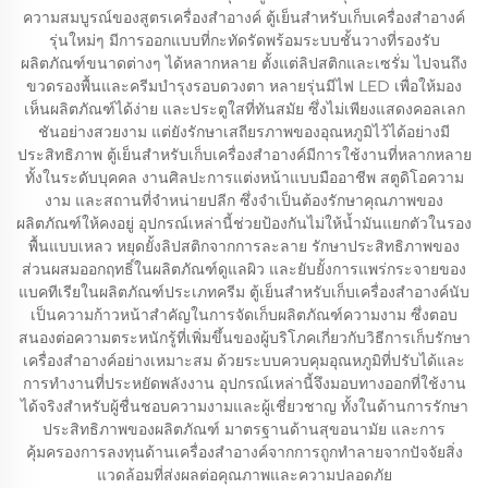
ความสมบูรณ์ของสูตรเครื่องสำอางค์ ตู้เย็นสำหรับเก็บเครื่องสำอางค์
รุ่นใหม่ๆ มีการออกแบบที่กะทัดรัดพร้อมระบบชั้นวางที่รองรับ
ผลิตภัณฑ์ขนาดต่างๆ ได้หลากหลาย ตั้งแต่ลิปสติกและเซรั่ม ไปจนถึง
ขวดรองพื้นและครีมบำรุงรอบดวงตา หลายรุ่นมีไฟ LED เพื่อให้มอง
เห็นผลิตภัณฑ์ได้ง่าย และประตูใสที่ทันสมัย ซึ่งไม่เพียงแสดงคอลเลก
ชันอย่างสวยงาม แต่ยังรักษาเสถียรภาพของอุณหภูมิไว้ได้อย่างมี
ประสิทธิภาพ ตู้เย็นสำหรับเก็บเครื่องสำอางค์มีการใช้งานที่หลากหลาย
ทั้งในระดับบุคคล งานศิลปะการแต่งหน้าแบบมืออาชีพ สตูดิโอความ
งาม และสถานที่จำหน่ายปลีก ซึ่งจำเป็นต้องรักษาคุณภาพของ
ผลิตภัณฑ์ให้คงอยู่ อุปกรณ์เหล่านี้ช่วยป้องกันไม่ให้น้ำมันแยกตัวในรอง
พื้นแบบเหลว หยุดยั้งลิปสติกจากการละลาย รักษาประสิทธิภาพของ
ส่วนผสมออกฤทธิ์ในผลิตภัณฑ์ดูแลผิว และยับยั้งการแพร่กระจายของ
แบคทีเรียในผลิตภัณฑ์ประเภทครีม ตู้เย็นสำหรับเก็บเครื่องสำอางค์นับ
เป็นความก้าวหน้าสำคัญในการจัดเก็บผลิตภัณฑ์ความงาม ซึ่งตอบ
สนองต่อความตระหนักรู้ที่เพิ่มขึ้นของผู้บริโภคเกี่ยวกับวิธีการเก็บรักษา
เครื่องสำอางค์อย่างเหมาะสม ด้วยระบบควบคุมอุณหภูมิที่ปรับได้และ
การทำงานที่ประหยัดพลังงาน อุปกรณ์เหล่านี้จึงมอบทางออกที่ใช้งาน
ได้จริงสำหรับผู้ชื่นชอบความงามและผู้เชี่ยวชาญ ทั้งในด้านการรักษา
ประสิทธิภาพของผลิตภัณฑ์ มาตรฐานด้านสุขอนามัย และการ
คุ้มครองการลงทุนด้านเครื่องสำอางค์จากการถูกทำลายจากปัจจัยสิ่ง
แวดล้อมที่ส่งผลต่อคุณภาพและความปลอดภัย