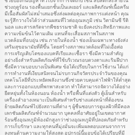
ช่วยป้องกันปัญหาทั่วไปจากการจัดเก็บ เช่น ลิปสติกละลายใน
ช่วงฤดูร้อน รองพื้นแยกชั้นเป็นเลเยอร์ และผลิตภัณฑ์เนื้อครีม
มีเนื้อสัมผัสไม่สม่ำเสมอซึ่งส่งผลต่อคุณภาพการแต่งหน้า คุณ
จะรู้สึกวางใจได้ว่าส่วนผสมที่ไวต่ออุณหภูมิ เช่น วิตามินซี รีติ
นอล และสารสกัดจากพืชธรรมชาติ จะยังคงประสิทธิภาพและ
ความเข้มข้นไว้ตามเดิม แทนที่จะเสื่อมสภาพในสภาพ
แวดล้อมที่อบอุ่น เช่น ภายในห้องน้ำ ช่องเย็นเฉพาะทางยังส่ง
เสริมสุขอนามัยที่ดีขึ้น โดยสร้างสภาพแวดล้อมที่ไม่เอื้อต่อ
การเจริญเติบโตของแบคทีเรียและเชื้อรา ซึ่งมีความสำคัญ
อย่างยิ่งสำหรับผลิตภัณฑ์ที่ใช้บริเวณรอบดวงตาและริมฝีปาก
ซึ่งมีความบอบบางเป็นพิเศษ ข้อได้เปรียบในการใช้งาน ได้แก่
การทำงานที่เงียบสนิทจนไม่รบกวนกิจวัตรประจำวันของคุณ
เทคโนโลยีที่ประหยัดพลังงานซึ่งช่วยควบคุมค่าไฟฟ้าให้ต่ำสุด
และการออกแบบที่พกพาสะดวก ทำให้สามารถจัดวางได้อย่าง
ยืดหยุ่นทั้งในห้องนอน ห้องน้ำ หรือพื้นที่แต่งตัว ตู้เย็นสำหรับ
เครื่องสำอางเหมาะเป็นพิเศษสำหรับช่างแต่งหน้าที่ต้องขน
ย้ายผลิตภัณฑ์ไปยังสถานที่ต่าง ๆ ผู้ชื่นชอบการดูแลผิวที่มีคอล
เลกชันผลิตภัณฑ์จำนวนมาก บุคคลที่อาศัยอยู่ในเขตอากาศ
ร้อนซึ่งอุณหภูมิห้องมักสูงกว่าช่วงอุณหภูมิที่ปลอดภัยสำหรับ
การเก็บรักษา และทุกคนที่มุ่งมั่นจะเพิ่มผลตอบแทนจากการ
ลงทุนด้านความงามให้สูงสุด อุปกรณ์นี้มอบข้อได้เปรียบที่มี