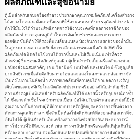
ผลิตภัณฑ์และสุขอนามัย
ตู้เย็นสำหรับเก็บเครื่องสำอางช่วยรักษาคุณภาพผลิตภัณฑ์เครื่องสำอาง
ได้อย่างโดดเด่น ตั้งแต่ครั้งแรกที่ใช้งานจนกระทั่งบรรจุภัณฑ์ว่างเปล่า
ทำให้มั่นใจได้ว่าประสิทธิภาพการใช้งานจะคงที่ตลอดวงจรชีวิตของ
ผลิตภัณฑ์ ภาวะอุณหภูมิต่ำในการจัดเก็บช่วยชะลอกระบวนการ
ออกซิเดชันที่ทำให้สีรองพื้นเปลี่ยนแปลง ป้องกันการแยกตัวของน้ำมัน
ในสูตรแบบเหลว และยับยั้งการเสื่อมสภาพของเนื้อสัมผัสที่ทำให้
ผลิตภัณฑ์ชนิดครีมใช้งานได้ยากขึ้นและไม่เรียบเนียนเท่าที่ควร
สำหรับผู้ชื่นชอบผลิตภัณฑ์ดูแลผิว ตู้เย็นสำหรับเก็บเครื่องสำอางช่วย
ปกป้องส่วนผสมสำคัญ เช่น วิตามินซี เปปไทด์ และเอนไซม์ ซึ่งสูญเสีย
ประสิทธิภาพเมื่อสัมผัสกับความร้อนและแสงในสภาพแวดล้อมการจัด
เก็บทั่วไปภายในห้องน้ำ สภาพแวดล้อมที่ควบคุมได้ช่วยลดการเจริญ
เติบโตของแบคทีเรียในผลิตภัณฑ์ประเภทครีมอย่างมีนัยสำคัญ ซึ่งมี
ความสำคัญเป็นพิเศษสำหรับผลิตภัณฑ์ที่ใช้ปลายนิ้วหรืออุปกรณ์ทาซ้ำ
ได้ ซึ่งอาจนำเชื้อโรคเข้ามาปนเปื้อน ข้อได้เปรียบด้านสุขอนามัยนี้ยิ่งมี
คุณค่ามากขึ้นสำหรับผู้ที่มีผิวบอบบางหรือผู้ที่อยู่ระหว่างการฟื้นตัวจาก
หัตถการดูแลผิวต่าง ๆ ซึ่งจำเป็นต้องใช้ผลิตภัณฑ์ที่สะอาดที่สุดเท่าที่จะ
เป็นไปได้ ตู้เย็นสำหรับเก็บเครื่องสำอางยังช่วยป้องกันประสบการณ์
การใช้งานที่ไม่พึงประสงค์ เช่น การทาลิปสติกหรือรองพื้นที่อุ่นเกินไป
หรือละลายบางส่วน รวมถึงกลิ่นแปลกปลอมที่เกิดจากการสัมผัสกับ