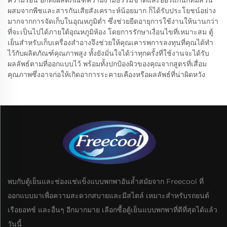
ความร้อน อีกทั้งผลิตภัณฑ์ความงามธรรมชาติและออร์แกนิกที่มีส่วน
ผสมจากพืชและสารกันเสียสังเคราะห์น้อยมาก ก็ได้รับประโยชน์อย่าง
มากจากการจัดเก็บในอุณหภูมิต่ำ ซึ่งช่วยยืดอายุการใช้งานให้นานกว่า
ที่จะเป็นไปได้ภายใต้อุณหภูมิห้อง โดยการรักษาเงื่อนไขที่เหมาะสม ตู้
เย็นสำหรับเก็บเครื่องสำอางจึงช่วยให้คุณเคารพการลงทุนที่คุณได้ทำ
ไว้กับผลิตภัณฑ์คุณภาพสูง ทั้งยังมั่นใจได้ว่าทุกครั้งที่ใช้งานจะได้รับ
ผลลัพธ์ตามที่ออกแบบไว้ พร้อมทั้งปกป้องผิวของคุณจากสูตรที่เสื่อม
คุณภาพซึ่งอาจก่อให้เกิดอาการระคายเคืองหรือผลลัพธ์ที่น่าผิดหวัง
พบกับตู้เย็นและช่องแช่แข็งแบบพกพาอันล้ำสมัยจาก Freecool ที่
ออกแบบมาเพื่อความสะดวกสบายและมีสไตล์ เหมาะสำหรับรถยนต์
เรือยอทช์ และอื่นๆ อีกมากมาย เลือกซื้อตู้เย็นแบบพกพาที่ดีที่สุดได้แล้ว
วันนี้