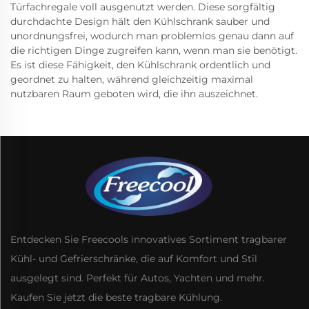
Türfachregale voll ausgenutzt werden. Diese sorgfältig
durchdachte Design hält den Kühlschrank sauber und
unordnungsfrei, wodurch man problemlos genau dann auf
die richtigen Dinge zugreifen kann, wenn man sie benötigt.
Es ist diese Fähigkeit, den Kühlschrank ordentlich und
geordnet zu halten, während gleichzeitig maximal
nutzbaren Raum geboten wird, die ihn auszeichnet.
Entdecken Sie Freecools innovatives Sortiment tragbarer
Kühl- und Gefrierschränke, die auf Komfort und Stil
ausgelegt sind. Perfekt für Autos, Yachten und mehr.
Kaufen Sie jetzt die beste tragbare Kühlung.