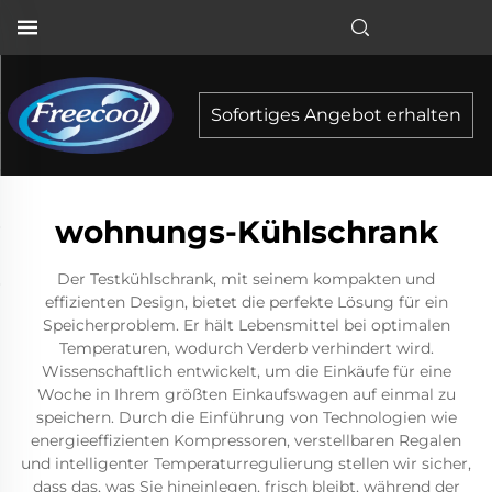
Sofortiges Angebot erhalten
wohnungs-Kühlschrank
Der Testkühlschrank, mit seinem kompakten und
effizienten Design, bietet die perfekte Lösung für ein
Speicherproblem. Er hält Lebensmittel bei optimalen
Temperaturen, wodurch Verderb verhindert wird.
Wissenschaftlich entwickelt, um die Einkäufe für eine
Woche in Ihrem größten Einkaufswagen auf einmal zu
speichern. Durch die Einführung von Technologien wie
energieeffizienten Kompressoren, verstellbaren Regalen
und intelligenter Temperaturregulierung stellen wir sicher,
dass das, was Sie hineinlegen, frisch bleibt, während der