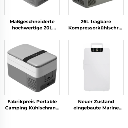
Maßgeschneiderte
26L tragbare
hochwertige 20L
Kompressorkühlschrank
tragbare Kühlschrank-
12V Kfz-Kühlschrank
Kompressor-Kühlbox,
für Camping,
12V-Kühlschrank für
Wohnmobil, Reisen
Camping, Wohnmobil
Hochwertige Kühlbox
und Reisen
Fabrikpreis Portable
Neuer Zustand
Camping Kühlschrank
eingebaute Marine
12v DC Kühlschrank
Yacht 12v 24v
für Auto Kühlschrank
Kühlschrank
Auto 30L
eingebaute 12v Dc