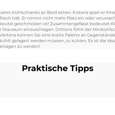
rierschrank für
Camping
agbaren Kühlschranks an Bord sehen. Erstens spart er Ih
Auto
Kühlschran
isch hält. Er nimmt nicht mehr Platz ein oder verursach
Gefrierschrank 
lbeutel geschmolzen ist! Zusammengefasst bedeutet Kle
der Stauraum einzuschlagen. Drittens führt der Miniküh
Elektromobi
ertens können Sie eine breite Palette an Gegenständen l
Kühlschran
hlt gelagert werden müssen, zu kühlen. Es ist die id
getragen zu werden!
Praktische Tipps