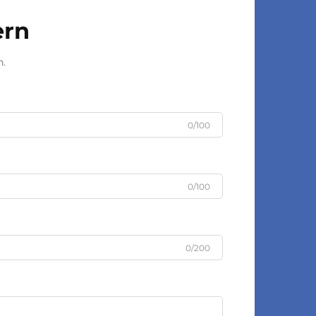
ern
n.
0/100
0/100
0/200