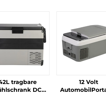
42L tragbare
12 Volt
ühlschrank DC
AutomobilPort
/24V Kompressor
Kompresso
Kühlschrank
Kühlschran