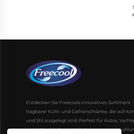
Laut
Kuns
für 
Entdecken Sie Freecools innovatives Sortiment
tragbarer Kühl- und Gefrierschränke, die auf Ko
und Stil ausgelegt sind. Perfekt für Autos, Yach
mehr. Kaufen Sie jetzt die beste tragbare Kühlu