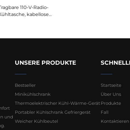
Tragbare 110-V-Radio-
Kühltasche, kabellose
sprecher, neuer isolierter
thermoelektrischer
tstoff, für den Haushalt,
die Garage, fürs Auto, für
den Außenbereich
UNSERE PRODUKTE
SCHNELL
Bestseller
Startseite
Minikühlschrank
Über Uns
Thermoelektrischer Kühl-Wärme-Gerät
Produkte
mfort
Portabler Kühlschrank Gefriergerät
Fall
ten und
Weicher Kühlbeutel
Kontaktieren 
ng.