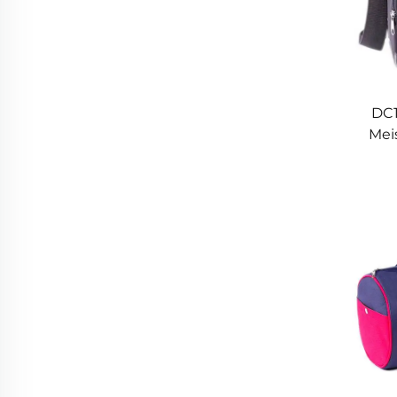
DC1
Meis
Kü
Woh
A