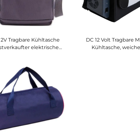
2V Tragbare Kühltasche
DC 12 Volt Tragbare M
tverkaufter elektrischer
Kühltasche, weiche
hlschrank für Camping
thermoelektrischer Kü
nmobil Caravan Hotels
und Wärmer für Abent
ußenbereich für Autos
im Auto, Hotel oder im F
Neuzustand