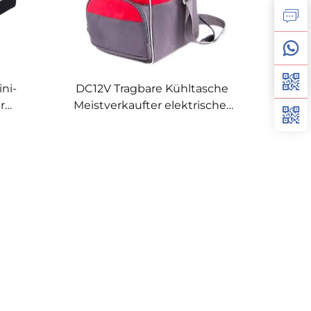
ini-
DC12V Tragbare Kühltasche
r
Meistverkaufter elektrischer
hler
Kühlschrank für Camping
euer
Wohnmobil Caravan Hotels
reien,
Außenbereich für Autos