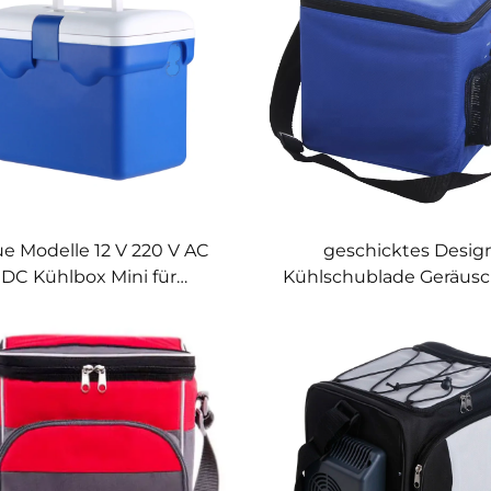
e Modelle 12 V 220 V AC
geschicktes Desig
DC Kühlbox Mini für
Kühlschublade Geräus
hlafzimmer Hautpflege
Outdoor Im Fahrzeug L
tragbarer Kühlschrank
zu tragender Mini-
kühlschrank Kühlschrank
Kühlschrank