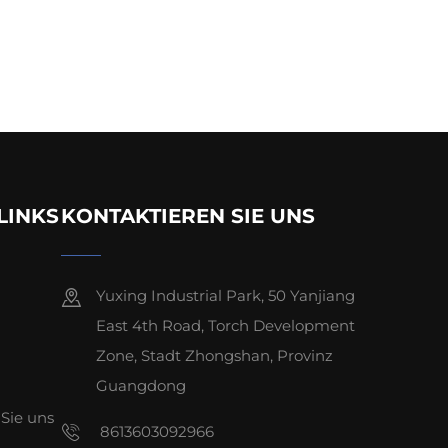
LINKS
KONTAKTIEREN SIE UNS
Yuxing Industrial Park, 50 Yanjiang
East 4th Road, Torch Development
Zone, Stadt Zhongshan, Provinz
Guangdong
Sie uns
8613603092966