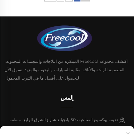
اكتشف مجموعة Freecool المبتكرة من الثلاجات والمجمدات المحمولة،
المصممة للراحة والأناقة. مثالية للسيارات واليخوت والمزيد. تسوق الآن
للحصول على أفضل ما في التبريد المحمول.
إلمس
حديقة يوكسينغ الصناعية، 50 يانجيانغ شارع الشرق الرابع، منطقة
تطوير الشعلة، مدينة تشونغشان، مقاطعة قوانغدونغ