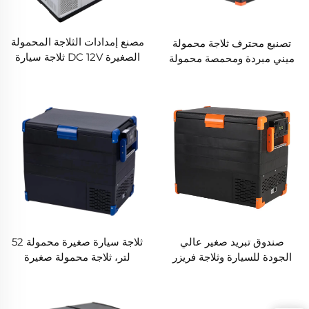
مصنع إمدادات الثلاجة المحمولة
تصنيع محترف ثلاجة محمولة
الصغيرة DC 12V ثلاجة سيارة
ميني مبردة ومحمصة محمولة
تحتوي على ضوء LED متاحة
للخيام والكرافانات مع ثلاجة
لفندق أو مرآب سيارات خصم
تعمل بالكهرباء 220 فولت
كبير في الولايات المتحدة
والمملكة المتحدة
صندوق تبريد صغير عالي
ثلاجة سيارة صغيرة محمولة 52
الجودة للسيارة وثلاجة فريزر
لتر، ثلاجة محمولة صغيرة
وعربة ترفيهية وصندوق تبريد
للسيارة 220 فولت 12 فولت،
للشاحنات
مجمدة، جودة وكمية مضمونة