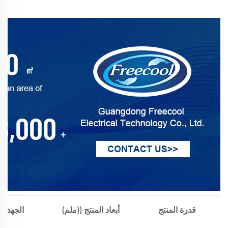
قدرة المنتج
أبعاد المنتج ((ملم)
الجهد ا