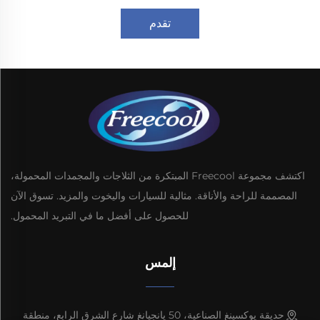
تقدم
اكتشف مجموعة Freecool المبتكرة من الثلاجات والمجمدات المحمولة،
المصممة للراحة والأناقة. مثالية للسيارات واليخوت والمزيد. تسوق الآن
للحصول على أفضل ما في التبريد المحمول.
إلمس
حديقة يوكسينغ الصناعية، 50 يانجيانغ شارع الشرق الرابع، منطقة