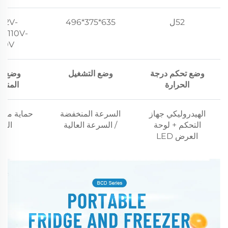
52ل
635*375*496
12V-
AC110V-
40V
وضع تحكم درجة
وضع التشغيل
وضع ال
الحرارة
المنخ
الهيدروليكي جهاز
السرعة المنخفضة
حماية من 
التحكم + لوحة
/ السرعة العالية
الجه
العرض LED