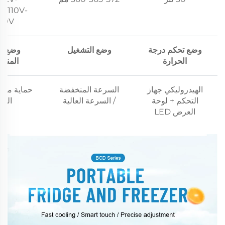
AC110V-
40V
وضع تحكم درجة
وضع التشغيل
وضع ال
الحرارة
المنخ
الهيدروليكي جهاز
السرعة المنخفضة
حماية من 
التحكم + لوحة
/ السرعة العالية
الجه
العرض LED