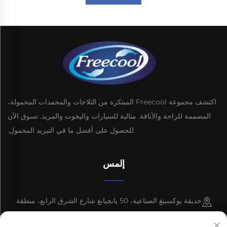
اكتشف مجموعة Freecool المبتكرة من الثلاجات والمجمدات المحمولة،
المصممة للراحة والأناقة. مثالية للسيارات واليخوت والمزيد. تسوق الآن
للحصول على أفضل ما في التبريد المحمول.
إلمس
حديقة يوكسينغ الصناعية، 50 يانجيانغ شارع الشرق الرابع، منطقة
تطوير الشعلة، مدينة تشونغشان، مقاطعة قوانغدونغ