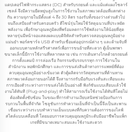
แดปเตอร์ไฟฟ้ากระแสตรง (DC) สำหรับรถยนต์ และแม้แต่แผงโซลาร์
เซลล์ จึงมีความยืดหยุ่นสูงในการใช้งานในสภาพแวดล้อมที่แตกต่าง
กัน ความจุภายในมีตั้งแต่ 4 ถึง 30 ลิตร รองรับทั้งของว่างส่วนตัวไป
จนถึงเสบียงสำหรับครอบครัว ดีไซน์รุ่นใหม่ใช้วัสดุฉนวนที่ประหยัด
พลังงาน เพื่อรักษาอุณหภูมิคงที่พร้อมลดการใช้พลังงานให้น้อยที่สุด
หลายรุ่นมีหน้าจอแสดงผลแบบดิจิทัลสำหรับตรวจสอบอุณหภูมิอย่าง
แม่นยำ พอร์ตชาร์จ USB สำหรับเชื่อมต่ออุปกรณ์ต่าง ๆ และด้ามจับที่
ออกแบบตามหลักสรีรศาสตร์เพื่อการขนย้ายที่สะดวก ตู้เย็นพกพา
ขนาดเล็กนี้มีการใช้งานที่หลากหลาย เช่น การเดินทางไกลด้วยรถยนต์
การตั้งแคมป์ การล่องเรือ กิจกรรมขับรถบรรทุก การใช้งานใน
สำนักงาน หอพักนักศึกษา และการขนส่งสินค้าทางการแพทย์ที่ต้อง
ควบคุมอุณหภูมิอย่างเข้มงวด ตัวตู้ผลิตจากวัสดุทนทานที่ต้านทาน
สภาพแวดล้อมภายนอกได้ดี จึงสามารถรับมือกับแรงสั่นสะเทือนและ
การเอียงตัวระหว่างการขนส่งได้เป็นอย่างดี ฟังก์ชันแบบเสียบแล้วใช้
งานได้ทันที (Plug-and-play) ทำให้สามารถเริ่มใช้งานได้ทันทีโดยไม่
ต้องติดตั้งซับซ้อน ในขณะที่การทำงานเงียบสนิทช่วยป้องกันการ
รบกวนในพื้นที่จำกัด โซลูชันการทำความเย็นที่จำเป็นนี้จึงเป็นสะพาน
เชื่อมระหว่างระบบทำความเย็นแบบคงที่กับความต้องการของไลฟ์
สไตล์แบบเคลื่อนที่ โดยมอบการควบคุมอุณหภูมิระดับมืออาชีพในแพ็ก
เกจที่มีขนาดเหมาะสมและใช้งานสะดวก