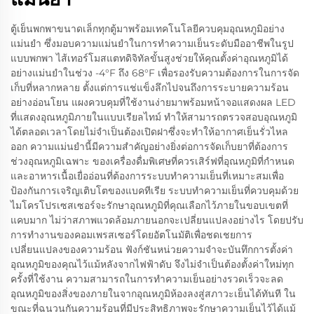
ตู้เย็นพกพาขนาดเล็กทุกตู้มาพร้อมเทคโนโลยีควบคุมอุณหภูมิอย่าง
แม่นยำ ซึ่งมอบความแม่นยำในการทำความเย็นระดับมืออาชีพในรูป
แบบพกพา ไส้เทอร์โมสแตทดิจิทัลขั้นสูงช่วยให้คุณตั้งค่าอุณหภูมิได้
อย่างแม่นยำในช่วง -4°F ถึง 68°F เพื่อรองรับความต้องการในการจัด
เก็บที่หลากหลาย ตั้งแต่การแช่แข็งลึกไปจนถึงการระบายความร้อน
อย่างอ่อนโยน แผงควบคุมที่ใช้งานง่ายมาพร้อมหน้าจอแสดงผล LED
ที่แสดงอุณหภูมิภายในแบบเรียลไทม์ ทำให้สามารถตรวจสอบอุณหภูมิ
ได้ตลอดเวลาโดยไม่จำเป็นต้องเปิดฝาซึ่งจะทำให้อากาศเย็นรั่วไหล
ออก ความแม่นยำนี้มีความสำคัญอย่างยิ่งต่อการจัดเก็บยาที่ต้องการ
ช่วงอุณหภูมิเฉพาะ ของเครื่องดื่มพิเศษที่ควรเสิร์ฟที่อุณหภูมิที่กำหนด
และอาหารเนื้อเยื่ออ่อนที่ต้องการระบบทำความเย็นที่เหมาะสมเพื่อ
ป้องกันการเจริญเติบโตของแบคทีเรีย ระบบทำความเย็นที่ควบคุมด้วย
ไมโครโปรเซสเซอร์จะรักษาอุณหภูมิที่คุณเลือกไว้ภายในขอบเขตที่
แคบมาก ไม่ว่าสภาพแวดล้อมภายนอกจะเปลี่ยนแปลงอย่างไร โดยปรับ
การทำงานของคอมเพรสเซอร์โดยอัตโนมัติเพื่อชดเชยการ
เปลี่ยนแปลงของความร้อน ฟังก์ชันหน่วยความจำจะบันทึกการตั้งค่า
อุณหภูมิของคุณไว้แม้หลังจากไฟฟ้าดับ จึงไม่จำเป็นต้องตั้งค่าใหม่ทุก
ครั้งที่ใช้งาน ความสามารถในการทำความเย็นอย่างรวดเร็วจะลด
อุณหภูมิของสิ่งของภายในจากอุณหภูมิห้องลงสู่สภาวะเย็นได้ทันที ใน
ขณะที่ฉนวนกันความร้อนที่มีประสิทธิภาพจะรักษาความเย็นไว้ได้แม้