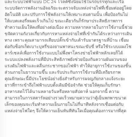
และระบบไฟฟ้าแบบ DC 24 โวลต์ซึ่งนิยมใช้ในรถบรรทุกและเรือ
ระบบจัดการพลังงานอัจฉริยะจะตรวจจับแหล่งจ่ายไฟที่เชื่อมต่ออยู่โดย
อัตโนมัติ และปรับการใช้พลังงานให้เหมาะสมตามนั้น เพื่อป้องกันไม่
ให้แบตเตอรี่หมดเร็วเกินไป ขณะเดียวกันก็รักษาประสิทธิภาพการ
ทำความเย็นให้คงที่อย่างต่อเนื่อง ความหลากหลายในการใช้งานนี้ช่วย
ขจัดความกังวลเกี่ยวกับการหาแหล่งจ่ายไฟที่เข้ากันได้ระหว่างการเดิน
ทาง เพราะคุณสามารถเสียบปลั๊กเข้ากับเต้ารับมาตรฐานที่บ้าน เชื่อม
ต่อกับซ็อกเก็ตเบาะบุหรี่ของยานพาหนะขณะขับขี่ หรือใช้ระบบแผงโซ
ลาร์เซลล์เพื่อการใช้งานแบบไม่พึ่งพาโครงข่ายไฟฟ้าหลักเลยก็ได้
ระบบแปลงพลังงานที่มีประสิทธิภาพยังช่วยป้องกันความผันผวนของ
แรงดันไฟฟ้าและคลื่นกระชากของไฟฟ้า ทำให้อายุการใช้งานของชิ้น
ส่วนภายในยาวนานขึ้น และรับประกันการใช้งานที่มีเสถียรภาพ
คุณลักษณะนี้มีประโยชน์อย่างยิ่งสำหรับการผจญภัยกลางแจ้งระยะ
ยาวที่การเข้าถึงไฟฟ้าแบบดั้งเดิมมีข้อจำกัด ช่วยให้คุณเก็บรักษา
อาหารสดไว้ได้นานหลายวันหรือหลายสัปดาห์ นอกจากนี้ ความ
สามารถในการสตาร์ทอย่างรวดเร็วหมายความว่าตู้เย็นพกพาขนาด
เล็กของคุณจะเริ่มทำความเย็นภายในไม่กี่นาทีหลังจากเชื่อมต่อกับ
แหล่งจ่ายไฟใดๆ จึงให้ความเย็นทันทีทันใดเมื่อคุณต้องการมากที่สุด