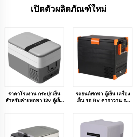
เปิดตัวผลิตภัณฑ์ใหม่
ราคาโรงงาน กระปุกเย็น
รถยนต์พกพา ตู้เย็น เครื่อง
สําหรับค่ายพกพา 12v ตู้เย็น
เย็น รถ Rv คาราวาน รถ
DC สําหรับรถ กระปุกเย็น
บรรทุก แคมป์ กลางประตู ตู้
รถ 30L
ตกปลา คูเทนท์ หม้อเย็นพก
พา ราคาโรงงาน 52L