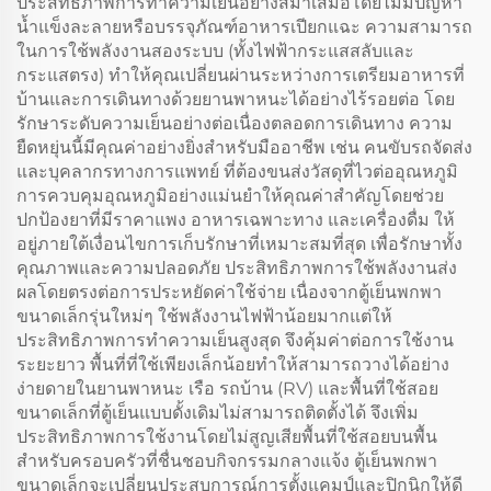
ประสิทธิภาพการทำความเย็นอย่างสม่ำเสมอโดยไม่มีปัญหา
น้ำแข็งละลายหรือบรรจุภัณฑ์อาหารเปียกแฉะ ความสามารถ
ในการใช้พลังงานสองระบบ (ทั้งไฟฟ้ากระแสสลับและ
กระแสตรง) ทำให้คุณเปลี่ยนผ่านระหว่างการเตรียมอาหารที่
บ้านและการเดินทางด้วยยานพาหนะได้อย่างไร้รอยต่อ โดย
รักษาระดับความเย็นอย่างต่อเนื่องตลอดการเดินทาง ความ
ยืดหยุ่นนี้มีคุณค่าอย่างยิ่งสำหรับมืออาชีพ เช่น คนขับรถจัดส่ง
และบุคลากรทางการแพทย์ ที่ต้องขนส่งวัสดุที่ไวต่ออุณหภูมิ
การควบคุมอุณหภูมิอย่างแม่นยำให้คุณค่าสำคัญโดยช่วย
ปกป้องยาที่มีราคาแพง อาหารเฉพาะทาง และเครื่องดื่ม ให้
อยู่ภายใต้เงื่อนไขการเก็บรักษาที่เหมาะสมที่สุด เพื่อรักษาทั้ง
คุณภาพและความปลอดภัย ประสิทธิภาพการใช้พลังงานส่ง
ผลโดยตรงต่อการประหยัดค่าใช้จ่าย เนื่องจากตู้เย็นพกพา
ขนาดเล็กรุ่นใหม่ๆ ใช้พลังงานไฟฟ้าน้อยมากแต่ให้
ประสิทธิภาพการทำความเย็นสูงสุด จึงคุ้มค่าต่อการใช้งาน
ระยะยาว พื้นที่ที่ใช้เพียงเล็กน้อยทำให้สามารถวางได้อย่าง
ง่ายดายในยานพาหนะ เรือ รถบ้าน (RV) และพื้นที่ใช้สอย
ขนาดเล็กที่ตู้เย็นแบบดั้งเดิมไม่สามารถติดตั้งได้ จึงเพิ่ม
ประสิทธิภาพการใช้งานโดยไม่สูญเสียพื้นที่ใช้สอยบนพื้น
สำหรับครอบครัวที่ชื่นชอบกิจกรรมกลางแจ้ง ตู้เย็นพกพา
ขนาดเล็กจะเปลี่ยนประสบการณ์การตั้งแคมป์และปิกนิกให้ดี