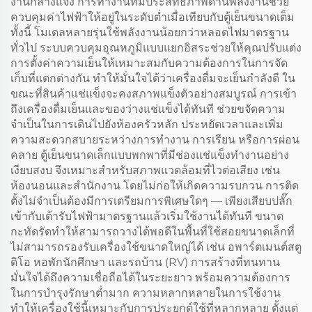
งานกลางแจ้ง การทำงานที่มีประสิทธิภาพด้านพลังงานช่วย
ควบคุมค่าไฟฟ้าให้อยู่ในระดับต่ำเมื่อเทียบกับตู้เย็นขนาดเต็ม
ทั้งนี้ โมเดลหลายรุ่นใช้พลังงานน้อยกว่าหลอดไฟมาตรฐาน
ทั่วไป ระบบควบคุมอุณหภูมิแบบแยกอิสระช่วยให้คุณปรับแต่ง
การตั้งค่าความเย็นให้เหมาะสมกับความต้องการในการจัด
เก็บที่แตกต่างกัน ทำให้มั่นใจได้ว่าเครื่องดื่มจะเย็นกำลังดี ใน
ขณะที่สินค้าแช่แข็งจะคงสภาพแข็งตัวอย่างสมบูรณ์ การเข้า
ถึงเครื่องดื่มเย็นและของว่างแช่แข็งได้ทันที ช่วยขจัดความ
จำเป็นในการเดินไปยังห้องครัวหลัก ประหยัดเวลาและเพิ่ม
ความสะดวกสบายระหว่างการทำงาน การเรียน หรือการผ่อน
คลาย ตู้เย็นขนาดเล็กแบบพกพาที่มีช่องแช่แข็งทำงานอย่าง
เงียบสงบ จึงเหมาะสำหรับสภาพแวดล้อมที่ไวต่อเสียง เช่น
ห้องนอนและสำนักงาน โดยไม่ก่อให้เกิดความรบกวน การติด
ตั้งไม่จำเป็นต้องมีการเตรียมการพิเศษใดๆ — เพียงเสียบปลั๊ก
เข้ากับเต้ารับไฟฟ้ามาตรฐานแล้วเริ่มใช้งานได้ทันที ขนาด
กะทัดรัดทำให้สามารถวางได้พอดีในพื้นที่ใช้สอยขนาดเล็กที่
ไม่สามารถรองรับเครื่องใช้ขนาดใหญ่ได้ เช่น อพาร์ตเมนต์สตู
ดิโอ หอพักนักศึกษา และรถบ้าน (RV) การสร้างที่ทนทาน
มั่นใจได้ถึงความเชื่อถือได้ในระยะยาว พร้อมความต้องการ
ในการบำรุงรักษาต่ำมาก ความหลากหลายในการใช้งาน
ทำให้เครื่องใช้นี้เหมาะกับการประยุกต์ใช้ที่หลากหลาย ตั้งแต่