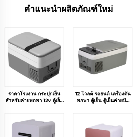
คำแนะนำผลิตภัณฑ์ใหม่
ราคาโรงงาน กระปุกเย็น
12 โวลต์ รถยนต์ เครื่องดัน
สําหรับค่ายพกพา 12v ตู้เย็น
พกพา ตู้เย็น ตู้เย็นค่ายปัก
DC สําหรับรถ กระปุกเย็น
ผ่อน ตู้เย็นรถไฟฟ้าขนาดเล็ก
รถ 30L