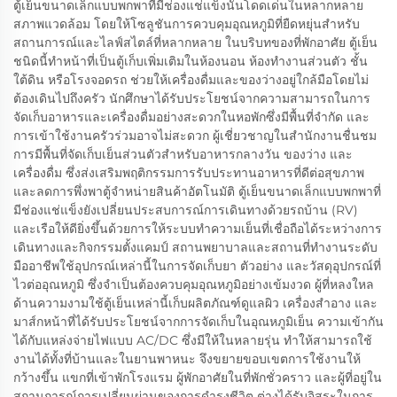
ตู้เย็นขนาดเล็กแบบพกพาที่มีช่องแช่แข็งนั้นโดดเด่นในหลากหลาย
สภาพแวดล้อม โดยให้โซลูชันการควบคุมอุณหภูมิที่ยืดหยุ่นสำหรับ
สถานการณ์และไลฟ์สไตล์ที่หลากหลาย ในบริบทของที่พักอาศัย ตู้เย็น
ชนิดนี้ทำหน้าที่เป็นตู้เก็บเพิ่มเติมในห้องนอน ห้องทำงานส่วนตัว ชั้น
ใต้ดิน หรือโรงจอดรถ ช่วยให้เครื่องดื่มและของว่างอยู่ใกล้มือโดยไม่
ต้องเดินไปถึงครัว นักศึกษาได้รับประโยชน์จากความสามารถในการ
จัดเก็บอาหารและเครื่องดื่มอย่างสะดวกในหอพักซึ่งมีพื้นที่จำกัด และ
การเข้าใช้งานครัวร่วมอาจไม่สะดวก ผู้เชี่ยวชาญในสำนักงานชื่นชม
การมีพื้นที่จัดเก็บเย็นส่วนตัวสำหรับอาหารกลางวัน ของว่าง และ
เครื่องดื่ม ซึ่งส่งเสริมพฤติกรรมการรับประทานอาหารที่ดีต่อสุขภาพ
และลดการพึ่งพาตู้จำหน่ายสินค้าอัตโนมัติ ตู้เย็นขนาดเล็กแบบพกพาที่
มีช่องแช่แข็งยังเปลี่ยนประสบการณ์การเดินทางด้วยรถบ้าน (RV)
และเรือให้ดียิ่งขึ้นด้วยการให้ระบบทำความเย็นที่เชื่อถือได้ระหว่างการ
เดินทางและกิจกรรมตั้งแคมป์ สถานพยาบาลและสถานที่ทำงานระดับ
มืออาชีพใช้อุปกรณ์เหล่านี้ในการจัดเก็บยา ตัวอย่าง และวัสดุอุปกรณ์ที่
ไวต่ออุณหภูมิ ซึ่งจำเป็นต้องควบคุมอุณหภูมิอย่างเข้มงวด ผู้ที่หลงใหล
ด้านความงามใช้ตู้เย็นเหล่านี้เก็บผลิตภัณฑ์ดูแลผิว เครื่องสำอาง และ
มาส์กหน้าที่ได้รับประโยชน์จากการจัดเก็บในอุณหภูมิเย็น ความเข้ากัน
ได้กับแหล่งจ่ายไฟแบบ AC/DC ซึ่งมีให้ในหลายรุ่น ทำให้สามารถใช้
งานได้ทั้งที่บ้านและในยานพาหนะ จึงขยายขอบเขตการใช้งานให้
กว้างขึ้น แขกที่เข้าพักโรงแรม ผู้พักอาศัยในที่พักชั่วคราว และผู้ที่อยู่ใน
สถานการณ์การเปลี่ยนผ่านของการดำรงชีวิต ต่างได้รับอิสระในการ