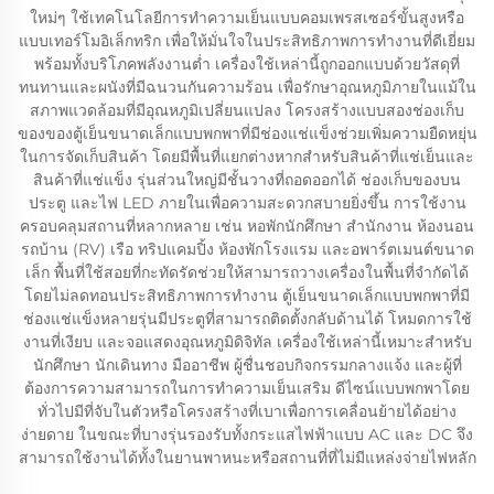
ใหม่ๆ ใช้เทคโนโลยีการทำความเย็นแบบคอมเพรสเซอร์ขั้นสูงหรือ
แบบเทอร์โมอิเล็กทริก เพื่อให้มั่นใจในประสิทธิภาพการทำงานที่ดีเยี่ยม
พร้อมทั้งบริโภคพลังงานต่ำ เครื่องใช้เหล่านี้ถูกออกแบบด้วยวัสดุที่
ทนทานและผนังที่มีฉนวนกันความร้อน เพื่อรักษาอุณหภูมิภายในแม้ใน
สภาพแวดล้อมที่มีอุณหภูมิเปลี่ยนแปลง โครงสร้างแบบสองช่องเก็บ
ของของตู้เย็นขนาดเล็กแบบพกพาที่มีช่องแช่แข็งช่วยเพิ่มความยืดหยุ่น
ในการจัดเก็บสินค้า โดยมีพื้นที่แยกต่างหากสำหรับสินค้าที่แช่เย็นและ
สินค้าที่แช่แข็ง รุ่นส่วนใหญ่มีชั้นวางที่ถอดออกได้ ช่องเก็บของบน
ประตู และไฟ LED ภายในเพื่อความสะดวกสบายยิ่งขึ้น การใช้งาน
ครอบคลุมสถานที่หลากหลาย เช่น หอพักนักศึกษา สำนักงาน ห้องนอน
รถบ้าน (RV) เรือ ทริปแคมปิ้ง ห้องพักโรงแรม และอพาร์ตเมนต์ขนาด
เล็ก พื้นที่ใช้สอยที่กะทัดรัดช่วยให้สามารถวางเครื่องในพื้นที่จำกัดได้
โดยไม่ลดทอนประสิทธิภาพการทำงาน ตู้เย็นขนาดเล็กแบบพกพาที่มี
ช่องแช่แข็งหลายรุ่นมีประตูที่สามารถติดตั้งกลับด้านได้ โหมดการใช้
งานที่เงียบ และจอแสดงอุณหภูมิดิจิทัล เครื่องใช้เหล่านี้เหมาะสำหรับ
นักศึกษา นักเดินทาง มืออาชีพ ผู้ชื่นชอบกิจกรรมกลางแจ้ง และผู้ที่
ต้องการความสามารถในการทำความเย็นเสริม ดีไซน์แบบพกพาโดย
ทั่วไปมีที่จับในตัวหรือโครงสร้างที่เบาเพื่อการเคลื่อนย้ายได้อย่าง
ง่ายดาย ในขณะที่บางรุ่นรองรับทั้งกระแสไฟฟ้าแบบ AC และ DC จึง
สามารถใช้งานได้ทั้งในยานพาหนะหรือสถานที่ที่ไม่มีแหล่งจ่ายไฟหลัก