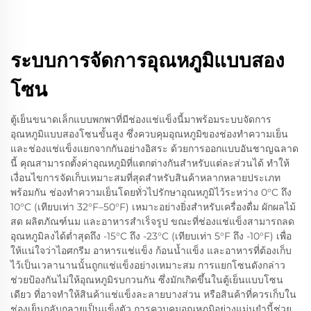
ระบบการจัดการอุณหภูมิแบบสอง
โซน
ตู้เย็นขนาดเล็กแบบพกพาที่มีช่องแช่แข็งนี้มาพร้อมระบบจัดการ
อุณหภูมิแบบสองโซนขั้นสูง ซึ่งควบคุมอุณหภูมิของช่องทำความเย็น
และช่องแช่แข็งแยกจากกันอย่างอิสระ ด้วยการออกแบบอันชาญฉลาด
นี้ คุณสามารถตั้งค่าอุณหภูมิที่แตกต่างกันสำหรับแต่ละส่วนได้ ทำให้
เงื่อนไขการจัดเก็บเหมาะสมที่สุดสำหรับสินค้าหลากหลายประเภท
พร้อมกัน ช่องทำความเย็นโดยทั่วไปรักษาอุณหภูมิไว้ระหว่าง 0°C ถึง
10°C (เทียบเท่า 32°F–50°F) เหมาะอย่างยิ่งสำหรับเครื่องดื่ม ผักผลไม้
สด ผลิตภัณฑ์นม และอาหารสำเร็จรูป ขณะที่ช่องแช่แข็งสามารถลด
อุณหภูมิลงได้ต่ำสุดถึง -15°C ถึง -23°C (เทียบเท่า 5°F ถึง -10°F) เพื่อ
ให้แน่ใจว่าไอศกรีม อาหารแช่แข็ง ก้อนน้ำแข็ง และอาหารที่ต้องเก็บ
ไว้เป็นเวลานานนั้นถูกแช่แข็งอย่างเหมาะสม การแยกโซนดังกล่าว
ช่วยป้องกันไม่ให้อุณหภูมิรบกวนกัน ซึ่งมักเกิดขึ้นในตู้เย็นแบบโซน
เดียว ที่อาจทำให้สินค้าแช่แข็งละลายบางส่วน หรือสินค้าที่ควรเก็บใน
ช่องเย็นกลับกลายเป็นแข็งตัว การควบคุมอุณหภูมิอย่างแม่นยำนี้ช่วย