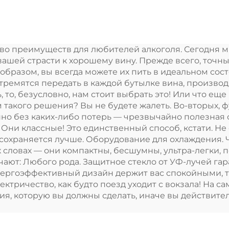
томобилей 12В
Мини холодил
томобильный
Пропан
лодильник 12В
Кампингов
во преимуществ для любителей алкоголя. Сегодня 
мпинговый RV
холодильни
ашей страсти к хорошему вину. Прежде всего, точны
лодильник 28L
портативный 
 образом, вы всегда можете их пить в идеальном со
стремятся передать в каждой бутылке вина, произво
Вольт 32L
ь, то, безусловно, нам стоит выбрать это! Или что ещ
холодильни
такого решения? Вы не будете жалеть. Во-вторых, 
о без каких-либо потерь — чрезвычайно полезная ос
морозильни
Они классные! Это единственный способ, кстати. Н
портативны
 сохраняется лучше. Оборудование для охлаждения.
их словах — они компактны, бесшумны, ультра-легки,
ают: Любого рода. Защитное стекло от УФ-лучей гар
энергоэффективный дизайн держит вас спокойными, та
ктричество, как будто поезд уходит с вокзала! На с
ция, которую вы должны сделать, иначе вы действит