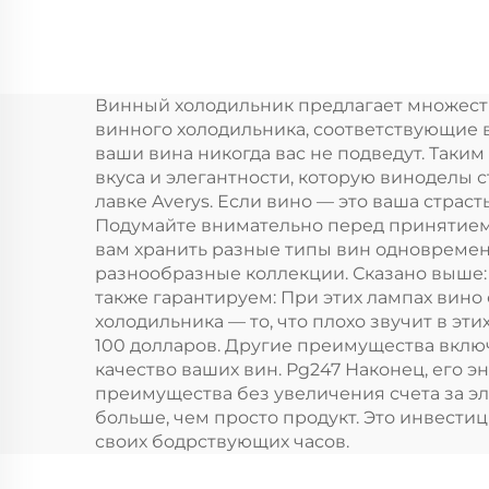
20L портативный
ав
холодильник
Ав
компрессорный
хо
Винный холодильник предлагает множест
охладитель
Ка
винного холодильника, соответствующие в
коробка, 12V
хо
ваши вина никогда вас не подведут. Таким
вкуса и элегантности, которую виноделы 
автомобильный
лавке Averys. Если вино — это ваша страст
холодильник
Подумайте внимательно перед принятием 
вам хранить разные типы вин одновременн
морозильник для
разнообразные коллекции. Сказано выше: 
кемпинга, RV, и
также гарантируем: При этих лампах вино
холодильника — то, что плохо звучит в эт
путешествия
100 долларов. Другие преимущества включ
качество ваших вин. Pg247 Наконец, его 
преимущества без увеличения счета за эле
больше, чем просто продукт. Это инвести
своих бодрствующих часов.