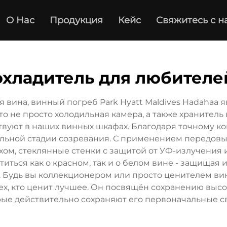
О Нас
Продукция
Кейс
Свяжитесь с н
охладитель для любителе
 вина, винный погреб Park Hyatt Maldives Hadahaa
то не просто холодильная камера, а также хранитель
ствуют в наших винных шкафах. Благодаря точному к
льной стадии созревания. С применением передовых
ом, стеклянные стенки с защитой от УФ-излучения 
ться как о красном, так и о белом вине - защищая их
 Будь вы коллекционером или просто ценителем вин
, кто ценит лучшее. Он посвящён сохранению высок
рые действительно сохраняют его первоначальные св