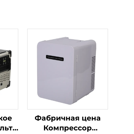
кое
Фабричная цена
ольт
Компрессор