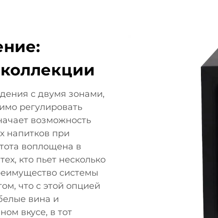
ение:
 коллекции
дения с двумя зонами,
имо регулировать
значает возможность
х напитков при
тота воплощена в
ех, кто пьет несколько
реимущество системы
ом, что с этой опцией
белые вина и
ом вкусе, в тот