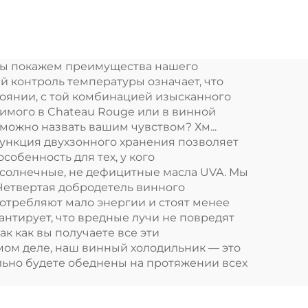
ьник
портативный
холодильник 9LCar
ый
портативный
мы покажем преимущества нашего
к
холодильник
й контроль температуры означает, что
12
DC12V/Ac100V
стоянии, с той комбинацией изысканного
димого в Chateau Rouge или в винной
Автомобильные
е можно назвать вашим чувством? Хм...
к
холодильники
функция двухзонного хранения позволяет
обенность для тех, у кого
к
Фризеры
е солнечные, не дефицитные масла UVA. Мы
й
холодильник
 Четвертая добродетель винного
 потребляют мало энергии и стоят менее
антирует, что вредные лучи не повредят
к как вы получаете все эти
амом деле, наш винный холодильник — это
ельно будете обеднены на протяжении всех