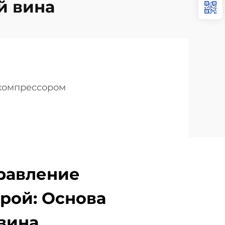
й вина
 компрессором
равление
рой: Основа
вина