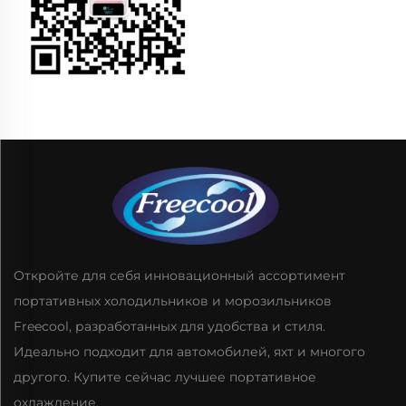
Откройте для себя инновационный ассортимент
портативных холодильников и морозильников
Freecool, разработанных для удобства и стиля.
Идеально подходит для автомобилей, яхт и многого
другого. Купите сейчас лучшее портативное
охлаждение.