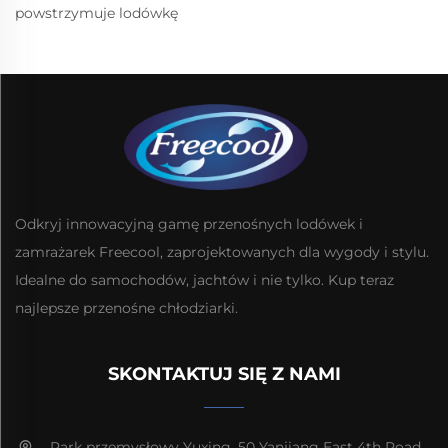
powstrzymuje lodówkę
Odkryj innowacyjną gamę przenośnych lodówek i
zamrażarek Freecool, zaprojektowanych dla wygody i stylu.
Idealne do samochodów, jachtów i nie tylko. Kup teraz
najlepsze przenośne chłodziarki.
SKONTAKTUJ SIĘ Z NAMI
Park przemysłowy Yuxing, 50 Yanjiang East 4th Road,