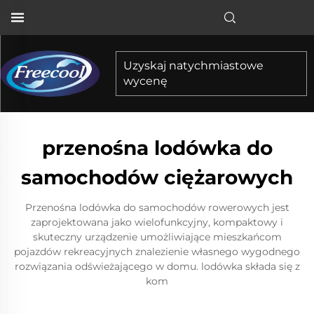
Uzyskaj natychmiastowe
wycenę
przenośna lodówka do
samochodów ciężarowych
Przenośna lodówka do samochodów rowerowych jest
zaprojektowana jako wielofunkcyjny, kompaktowy i
skuteczny urządzenie umożliwiające mieszkańcom
pojazdów rekreacyjnych znalezienie własnego wygodnego
rozwiązania odświeżającego w domu. lodówka składa się z
kom