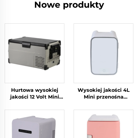
Nowe produkty
Hurtowa wysokiej
Wysokiej jakości 4L
jakości 12 Volt Mini
Mini przenośna
Lodówka Propan
lodówka kosmetyczna
Camping Lodówka
Czerwone lub białe
Przenośna 12 Volt 25L
źródło zasilania
Lodówka Zamrażarka
elektrycznego do
Przenośna
pielęgnacji skóry lub
do użytku w garażu