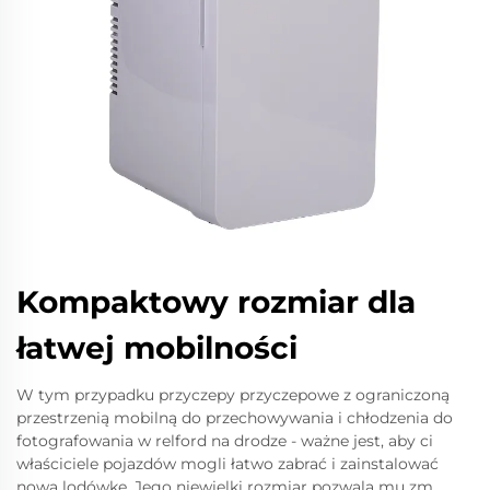
Kompaktowy rozmiar dla
łatwej mobilności
W tym przypadku przyczepy przyczepowe z ograniczoną
przestrzenią mobilną do przechowywania i chłodzenia do
fotografowania w relford na drodze - ważne jest, aby ci
właściciele pojazdów mogli łatwo zabrać i zainstalować
nową lodówkę. Jego niewielki rozmiar pozwala mu zm