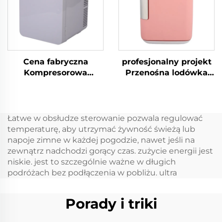
Stan Nowy
Cena fabryczna
profesjonalny projekt
Kompresorowa
Przenośna lodówka
przenośna lodówka
kosmetyczna
9LCar przenośna
Wysokiej jakości 5l
lodówka DC12V/Ac100V
lodówka do
Lodówki
pielęgnacji skóry
Łatwe w obsłudze sterowanie pozwala regulować
samochodowe
Czerwona lub biała
temperaturę, aby utrzymać żywność świeżą lub
Lodówka Frzzers
mini lodówka
napoje zimne w każdej pogodzie, nawet jeśli na
przenośna
zewnątrz nadchodzi gorący czas. zużycie energii jest
niskie. jest to szczególnie ważne w długich
podróżach bez podłączenia w pobliżu. ultra
Porady i triki