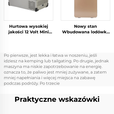
Hurtowa wysokiej
Nowy stan
jakości 12 Volt Mini
Wbudowana lodówka
Lodówka Propan
jachtowa 12 V 24 V
Camping Lodówka
Wbudowana lodówka
Przenośna 12 Volt 32L
szufladowa 12 V DC
Lodówka Zamrażarka
Wbudowana lodówka
Po pierwsze, jest lekka i łatwa w noszeniu, jeśli
Przenośna
samochodowa 20L Dc
idziesz na kemping lub tailgating. Po drugie, jednak
Mini lodówka
maszyna ma niskie zapotrzebowanie na energię.
szufladowa
oznacza to, że paliwo jest mniej zużywane, a zatem
mniej napełniania i więcej miejsca na zabawę
podczas podróży. Po trzecie
Praktyczne wskazówki