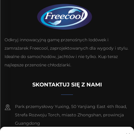
Odkryj innowacyjną gamę przenośnych lodówek i
zamrażarek Freecool, zaprojektowanych dla wygody i stylu.
Idealne do samochodów, jachtów i nie tylko. Kup teraz
najlepsze przenośne chłodziarki.
SKONTAKTUJ SIĘ Z NAMI
Park przemysłowy Yuxing, 50 Yanjiang East 4th Road,
Strefa Rozwoju Torch, miasto Zhongshan, prowincja
Guangdong