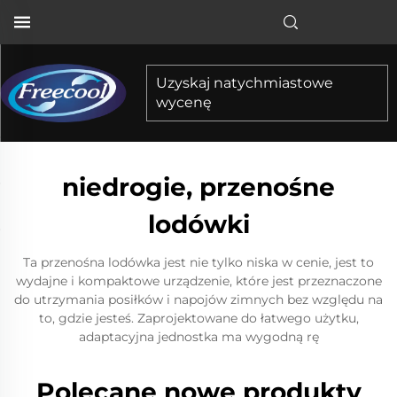
Uzyskaj natychmiastowe
wycenę
niedrogie, przenośne
lodówki
Ta przenośna lodówka jest nie tylko niska w cenie, jest to
wydajne i kompaktowe urządzenie, które jest przeznaczone
do utrzymania posiłków i napojów zimnych bez względu na
to, gdzie jesteś. Zaprojektowane do łatwego użytku,
adaptacyjna jednostka ma wygodną rę
Polecane nowe produkty