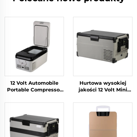
12 Volt Automobile
Hurtowa wysokiej
Portable Compressor
jakości 12 Volt Mini
Lodówka Camping
Lodówka Propan
Lodówka Zamrażarka
Camping Lodówka
Mini Elektryczna
Przenośna 12 Volt 25L
Lodówka
Lodówka Zamrażarka
Samochodowa 18L
Przenośna