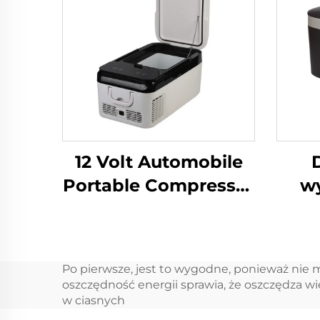
12 Volt Automobile
Portable Compressor
wy
Lodówka Camping
lod
Lodówka
sprę
Zamrażarka Mini
Po pierwsze, jest to wygodne, ponieważ nie 
Elektryczna
sa
oszczędność energii sprawia, że oszczędza więc
Lodówka
w ciasnych