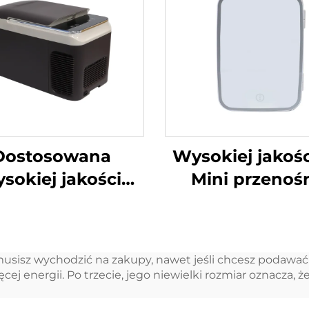
Dostosowana
Wysokiej jakośc
sokiej jakości
Mini przenoś
ówka przenośna
lodówka
żarka chłodnicza
kosmetyczn
pudełko
Czerwone lub b
musisz wychodzić na zakupy, nawet jeśli chcesz podawać
mochodowe 12v
źródło zasilan
ej energii. Po trzecie, jego niewielki rozmiar oznacza, ż
lodówka
elektrycznego