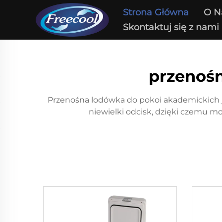
Strona Główna
O N
Skontaktuj się z nami
przenoś
Przenośna lodówka do pokoi akademickich j
niewielki odcisk, dzięki czemu mo