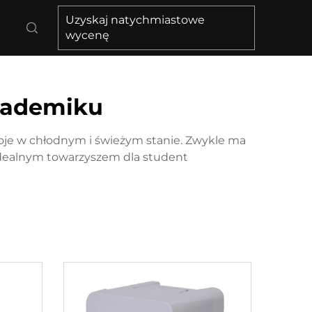
Uzyskaj natychmiastowe
wycenę
kademiku
oje w chłodnym i świeżym stanie. Zwykle ma
ą idealnym towarzyszem dla student