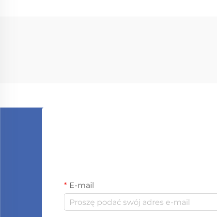
Samochodowa 18L
s
z
z
E-mail