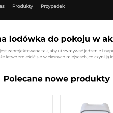
as
Produkty
Przypadek
na lodówka do pokoju w a
est zaprojektowana tak, aby utrzymywać jedzenie i nap
że łatwo zmieścić się w ciasnych miejscach, co czyni j
Polecane nowe produkty