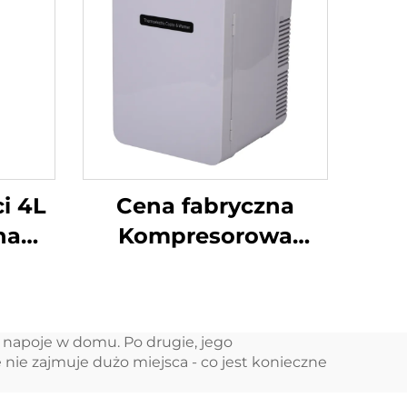
i 4L
Cena fabryczna
na
Kompresorowa
przenośna lodówka
a
9LCar przenośna
iałe
lodówka
 napoje w domu. Po drugie, jego
ia
DC12V/Ac100V
e nie zajmuje dużo miejsca - co jest konieczne
 do
Lodówki