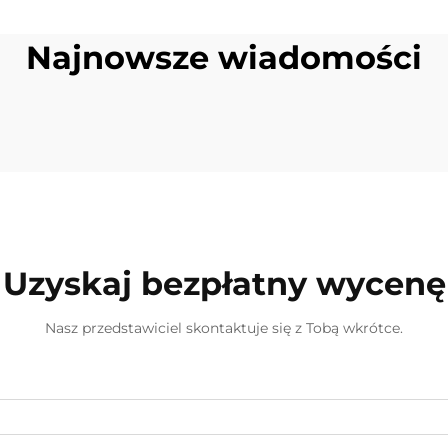
amochodowa
pielęgnacji skór
amrażarka 12v
do użytku w ga
Najnowsze wiadomości
kempingowa
Stan Nowy
lodówka
kempingowa
amrażarka 28l
Uzyskaj bezpłatny wycenę
Nasz przedstawiciel skontaktuje się z Tobą wkrótce.