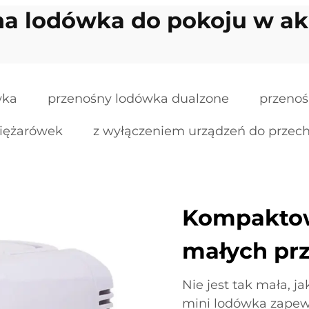
na lodówka do pokoju w a
wka
przenośny lodówka dualzone
przenoś
ciężarówek
z wyłączeniem urządzeń do prze
Kompaktow
małych prz
Nie jest tak mała, j
mini lodówka zape