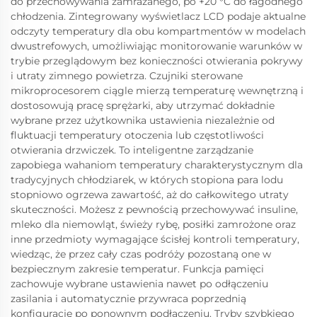
do przechowywania zamrażanego, po +20 °C do łagodnego
chłodzenia. Zintegrowany wyświetlacz LCD podaje aktualne
odczyty temperatury dla obu kompartmentów w modelach
dwustrefowych, umożliwiając monitorowanie warunków w
trybie przeglądowym bez konieczności otwierania pokrywy
i utraty zimnego powietrza. Czujniki sterowane
mikroprocesorem ciągle mierzą temperaturę wewnętrzną i
dostosowują pracę sprężarki, aby utrzymać dokładnie
wybrane przez użytkownika ustawienia niezależnie od
fluktuacji temperatury otoczenia lub częstotliwości
otwierania drzwiczek. To inteligentne zarządzanie
zapobiega wahaniom temperatury charakterystycznym dla
tradycyjnych chłodziarek, w których stopiona para lodu
stopniowo ogrzewa zawartość, aż do całkowitego utraty
skuteczności. Możesz z pewnością przechowywać insuline,
mleko dla niemowląt, świeży rybę, posiłki zamrożone oraz
inne przedmioty wymagające ścisłej kontroli temperatury,
wiedząc, że przez cały czas podróży pozostaną one w
bezpiecznym zakresie temperatur. Funkcja pamięci
zachowuje wybrane ustawienia nawet po odłączeniu
zasilania i automatycznie przywraca poprzednią
konfigurację po ponownym podłączeniu. Tryby szybkiego