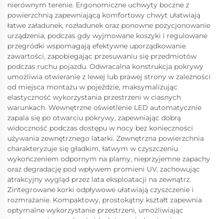
nierównym terenie. Ergonomiczne uchwyty boczne z
powierzchnią zapewniającą komfortowy chwyt ułatwiają
łatwe załadunek, rozładunek oraz ponowne pozycjonowanie
urządzenia, podczas gdy wyjmowane koszyki i regulowane
przegródki wspomagają efektywne uporządkowanie
zawartości, zapobiegając przesuwaniu się przedmiotów
podczas ruchu pojazdu. Odwracalna konstrukcja pokrywy
umożliwia otwieranie z lewej lub prawej strony w zależności
od miejsca montażu w pojeździe, maksymalizując
elastyczność wykorzystania przestrzeni w ciasnych
warunkach. Wewnętrzne oświetlenie LED automatycznie
zapala się po otwarciu pokrywy, zapewniając dobrą
widoczność podczas dostępu w nocy bez konieczności
używania zewnętrznego latarki. Zewnętrzna powierzchnia
charakteryzuje się gładkim, łatwym w czyszczeniu
wykończeniem odpornym na plamy, nieprzyjemne zapachy
oraz degradację pod wpływem promieni UV, zachowując
atrakcyjny wygląd przez lata eksploatacji na zewnątrz.
Zintegrowane korki odpływowe ułatwiają czyszczenie i
rozmrażanie. Kompaktowy, prostokątny kształt zapewnia
optymalne wykorzystanie przestrzeni, umożliwiając