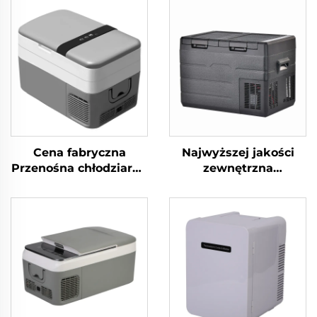
Cena fabryczna
Najwyższej jakości
Przenośna chłodziarka
zewnętrzna
kempingowa 12 V DC
kempingowa
Lodówka
przyczepa
samochodowa
kempingowa
Chłodziarka
podróżna piknikowa
samochodowa 30L
samochód i dom
podwójnego
zastosowania lodówka
samochodowa
lodówka zamrażarka