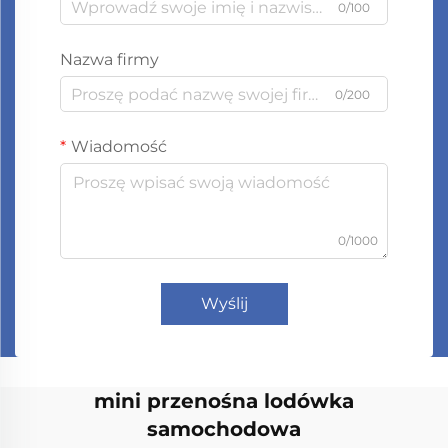
0/100
Nazwa firmy
0/200
Wiadomość
0/1000
Wyślij
mini przenośna lodówka
samochodowa