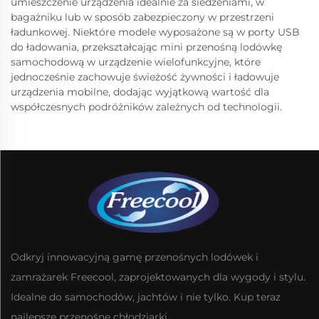
umieszczenie urządzenia idealnie za siedzeniami, w
bagażniku lub w sposób zabezpieczony w przestrzeni
ładunkowej. Niektóre modele wyposażone są w porty USB
do ładowania, przekształcając mini przenośną lodówkę
samochodową w urządzenie wielofunkcyjne, które
jednocześnie zachowuje świeżość żywności i ładowuje
urządzenia mobilne, dodając wyjątkową wartość dla
współczesnych podróżników zależnych od technologii.
Odkryj innowacyjną gamę przenośnych lodówek i
zamrażarek Freecool, zaprojektowanych dla wygody i stylu.
Idealne do samochodów, jachtów i nie tylko. Kup teraz
najlepsze przenośne chłodziarki.