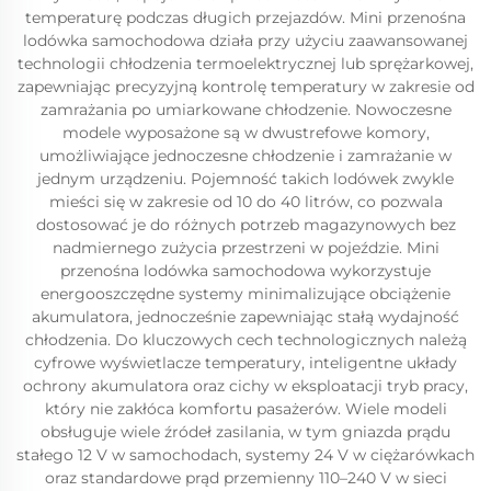
temperaturę podczas długich przejazdów. Mini przenośna
lodówka samochodowa działa przy użyciu zaawansowanej
technologii chłodzenia termoelektrycznej lub sprężarkowej,
zapewniając precyzyjną kontrolę temperatury w zakresie od
zamrażania po umiarkowane chłodzenie. Nowoczesne
modele wyposażone są w dwustrefowe komory,
umożliwiające jednoczesne chłodzenie i zamrażanie w
jednym urządzeniu. Pojemność takich lodówek zwykle
mieści się w zakresie od 10 do 40 litrów, co pozwala
dostosować je do różnych potrzeb magazynowych bez
nadmiernego zużycia przestrzeni w pojeździe. Mini
przenośna lodówka samochodowa wykorzystuje
energooszczędne systemy minimalizujące obciążenie
akumulatora, jednocześnie zapewniając stałą wydajność
chłodzenia. Do kluczowych cech technologicznych należą
cyfrowe wyświetlacze temperatury, inteligentne układy
ochrony akumulatora oraz cichy w eksploatacji tryb pracy,
który nie zakłóca komfortu pasażerów. Wiele modeli
obsługuje wiele źródeł zasilania, w tym gniazda prądu
stałego 12 V w samochodach, systemy 24 V w ciężarówkach
oraz standardowe prąd przemienny 110–240 V w sieci