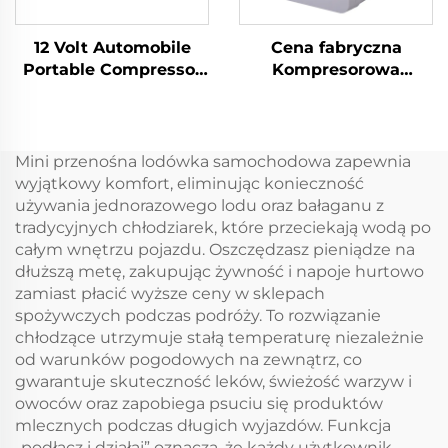
chłodziarka box 35L
12 Volt Automobile
Cena fabryczna
Portable Compressor
Kompresorowa
Lodówka Camping
przenośna lodówka
Lodówka Zamrażarka
9LCar przenośna
Mini Elektryczna
lodówka DC12V/Ac100V
Lodówka
Lodówki
Mini przenośna lodówka samochodowa zapewnia
Samochodowa
samochodowe
wyjątkowy komfort, eliminując konieczność
Lodówka Frzzers
używania jednorazowego lodu oraz bałaganu z
tradycyjnych chłodziarek, które przeciekają wodą po
całym wnętrzu pojazdu. Oszczędzasz pieniądze na
dłuższą metę, zakupując żywność i napoje hurtowo
zamiast płacić wyższe ceny w sklepach
spożywczych podczas podróży. To rozwiązanie
chłodzące utrzymuje stałą temperaturę niezależnie
od warunków pogodowych na zewnątrz, co
gwarantuje skuteczność leków, świeżość warzyw i
owoców oraz zapobiega psuciu się produktów
mlecznych podczas długich wyjazdów. Funkcja
„podłącz i działaj” oznacza, że każdy użytkownik