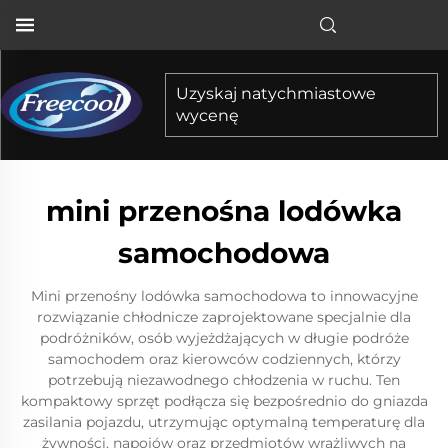
Uzyskaj natychmiastowe
wycenę
mini przenośna lodówka
samochodowa
Mini przenośny lodówka samochodowa to innowacyjne
rozwiązanie chłodnicze zaprojektowane specjalnie dla
podróżników, osób wyjeżdżających w długie podróże
samochodem oraz kierowców codziennych, którzy
potrzebują niezawodnego chłodzenia w ruchu. Ten
kompaktowy sprzęt podłącza się bezpośrednio do gniazda
zasilania pojazdu, utrzymując optymalną temperaturę dla
żywności, napojów oraz przedmiotów wrażliwych na