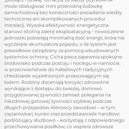
może obsługiwać mini przenośną lodówkę
samochodową bez konieczności posiadania wiedzy
technicznej ani skomplikowanych procedur
instalacji. Wysoka efektywność energetyczna
stanowi istotną zaletę eksploatacyjną – nowoczesne
jednostki pobierają minimalną ilość energii, która nie
wyczerpie akumulatora pojazdu, o ile system jest
prawidłowo zarządzany za pomocą wbudowanych
systemów ochrony. Cicha praca zapewnia spokojne
środowisko podczas postoju i noclegu w namiocie,
w przeciwieństwie do hałaśliwych tradycyjnych
chłodziarek wypełnionych przesuwającym się
lodem. Rodziny doceniają korzyści zdrowotne
wynikające z dostępu do świeżej, domowo
przygotowanej żywności zamiast polegania na
niezdrowej gotowej żywności szybkiej podczas
długich przejazdów. Kierowcy zawodowi – w tym
ciężarówkari, kurieri oraz przedstawiciele handlowi
podróżujący służbowo – korzystają z odpowiedniego
przechowywania posiłków, co wspiera zdrowsze