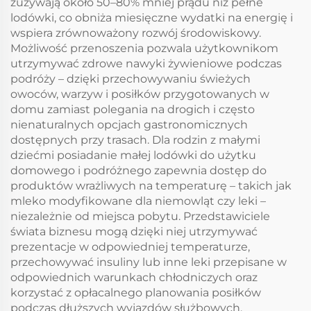
zużywają około 50–80% mniej prądu niż pełne
lodówki, co obniża miesięczne wydatki na energię i
wspiera zrównoważony rozwój środowiskowy.
Możliwość przenoszenia pozwala użytkownikom
utrzymywać zdrowe nawyki żywieniowe podczas
podróży – dzięki przechowywaniu świeżych
owoców, warzyw i posiłków przygotowanych w
domu zamiast polegania na drogich i często
nienaturalnych opcjach gastronomicznych
dostępnych przy trasach. Dla rodzin z małymi
dziećmi posiadanie małej lodówki do użytku
domowego i podróżnego zapewnia dostęp do
produktów wrażliwych na temperaturę – takich jak
mleko modyfikowane dla niemowląt czy leki –
niezależnie od miejsca pobytu. Przedstawiciele
świata biznesu mogą dzięki niej utrzymywać
prezentacje w odpowiedniej temperaturze,
przechowywać insuliny lub inne leki przepisane w
odpowiednich warunkach chłodniczych oraz
korzystać z opłacalnego planowania posiłków
podczas dłuższych wyjazdów służbowych.