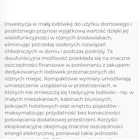
przenośna sprężarka
jednostrefowa
chłodnicza pudełko
chłodziarka do wina
samochodowe 12v
do piwnicy na wino
lodówka
Inwestycja w małą lodówkę do użytku domowego i
samochodowa
podróżnego przynosi wyjątkową wartość dzięki jej
zamrażarka 12v
wielofunkcyjności w różnych środowiskach,
kempingowa lodówka
eliminując potrzebę osobnych rozwiązań
kempingowa
chłodniczych w domu i podczas podróży. Ta
zamrażarka
dwufunkcyjna możliwość przekłada się na znaczne
oszczędności finansowe w porównaniu z zakupem
dedykowanych lodówek przeznaczonych do
różnych miejsc. Kompaktowe wymiary umożliwiają
umieszczenie urządzenia w przestrzeniach, w
których nie zmieszczą się tradycyjne lodówki – np. w
małych mieszkaniach, kabinach biurowych,
pokojach hotelowych oraz wnętrzu pojazdów –
maksymalizując przydatność bez konieczności
poświęcania dodatkowej przestrzeni. Korzyści
eksploatacyjne obejmują znaczne oszczędności
energii elektrycznej, ponieważ takie jednostki