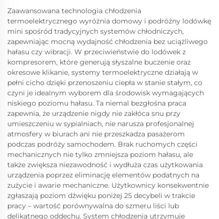
Zaawansowana technologia chłodzenia
termoelektrycznego wyróżnia domowy i podróżny lodówkę
mini spośród tradycyjnych systemów chłodniczych,
zapewniając mocną wydajność chłodzenia bez uciążliwego
hałasu czy wibracji. W przeciwieństwie do lodówek z
kompresorem, które generują słyszalne buczenie oraz
okresowe klikanie, systemy termoelektryczne działają w
pełni cicho dzięki przenoszeniu ciepła w stanie stałym, co
czyni je idealnym wyborem dla środowisk wymagających
niskiego poziomu hałasu. Ta niemal bezgłośna praca
zapewnia, że urządzenie nigdy nie zakłóca snu przy
umieszczeniu w sypialniach, nie narusza profesjonalnej
atmosfery w biurach ani nie przeszkadza pasażerom
podczas podróży samochodem. Brak ruchomych części
mechanicznych nie tylko zmniejsza poziom hałasu, ale
także zwiększa niezawodność i wydłuża czas użytkowania
urządzenia poprzez eliminację elementów podatnych na
zużycie i awarie mechaniczne. Użytkownicy konsekwentnie
zgłaszają poziom dźwięku poniżej 25 decybeli w trakcie
pracy – wartość porównywalna do szmeru liści lub
delikatnego oddechu. System chłodzenia utrzymuje