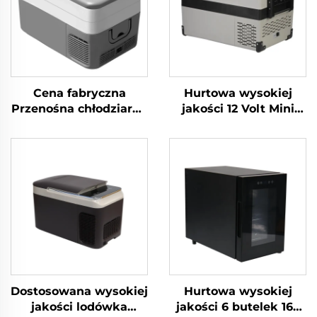
Cena fabryczna
Hurtowa wysokiej
Przenośna chłodziarka
jakości 12 Volt Mini
kempingowa 12 V DC
Lodówka Propan
Lodówka
Camping Lodówka
samochodowa
Przenośna 12 Volt 32L
Chłodziarka
Lodówka Zamrażarka
samochodowa 30L
Przenośna
Dostosowana wysokiej
Hurtowa wysokiej
jakości lodówka
jakości 6 butelek 16L