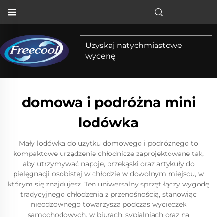
Uzyskaj natychmiastowe
wycenę
domowa i podróżna mini
lodówka
Mały lodówka do użytku domowego i podróżnego to
kompaktowe urządzenie chłodnicze zaprojektowane tak,
aby utrzymywać napoje, przekąski oraz artykuły do
pielęgnacji osobistej w chłodzie w dowolnym miejscu, w
którym się znajdujesz. Ten uniwersalny sprzęt łączy wygodę
tradycyjnego chłodzenia z przenośnością, stanowiąc
nieodzownego towarzysza podczas wycieczek
samochodowych, w biurach, sypialniach oraz na