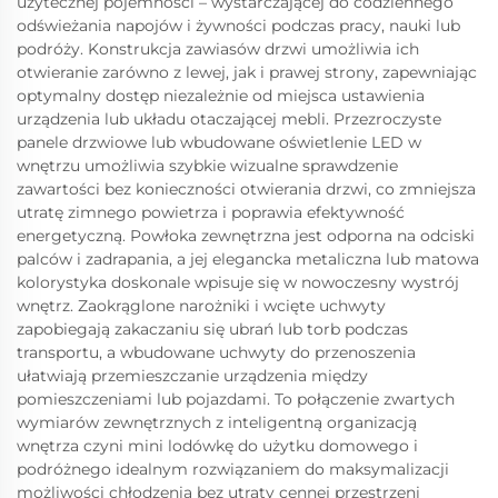
użytecznej pojemności – wystarczającej do codziennego
odświeżania napojów i żywności podczas pracy, nauki lub
podróży. Konstrukcja zawiasów drzwi umożliwia ich
otwieranie zarówno z lewej, jak i prawej strony, zapewniając
optymalny dostęp niezależnie od miejsca ustawienia
urządzenia lub układu otaczającej mebli. Przezroczyste
panele drzwiowe lub wbudowane oświetlenie LED w
wnętrzu umożliwia szybkie wizualne sprawdzenie
zawartości bez konieczności otwierania drzwi, co zmniejsza
utratę zimnego powietrza i poprawia efektywność
energetyczną. Powłoka zewnętrzna jest odporna na odciski
palców i zadrapania, a jej elegancka metaliczna lub matowa
kolorystyka doskonale wpisuje się w nowoczesny wystrój
wnętrz. Zaokrąglone narożniki i wcięte uchwyty
zapobiegają zakaczaniu się ubrań lub torb podczas
transportu, a wbudowane uchwyty do przenoszenia
ułatwiają przemieszczanie urządzenia między
pomieszczeniami lub pojazdami. To połączenie zwartych
wymiarów zewnętrznych z inteligentną organizacją
wnętrza czyni mini lodówkę do użytku domowego i
podróżnego idealnym rozwiązaniem do maksymalizacji
możliwości chłodzenia bez utraty cennej przestrzeni