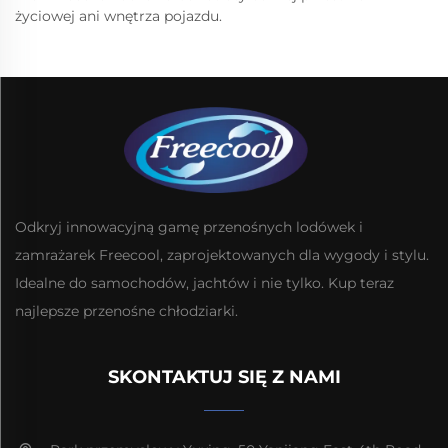
życiowej ani wnętrza pojazdu.
Odkryj innowacyjną gamę przenośnych lodówek i
zamrażarek Freecool, zaprojektowanych dla wygody i stylu.
Idealne do samochodów, jachtów i nie tylko. Kup teraz
najlepsze przenośne chłodziarki.
SKONTAKTUJ SIĘ Z NAMI