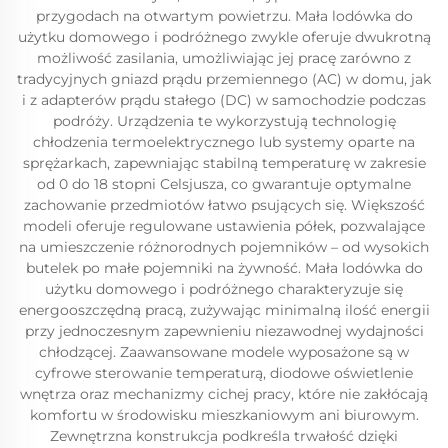
przygodach na otwartym powietrzu. Mała lodówka do
użytku domowego i podróżnego zwykle oferuje dwukrotną
możliwość zasilania, umożliwiając jej pracę zarówno z
tradycyjnych gniazd prądu przemiennego (AC) w domu, jak
i z adapterów prądu stałego (DC) w samochodzie podczas
podróży. Urządzenia te wykorzystują technologię
chłodzenia termoelektrycznego lub systemy oparte na
sprężarkach, zapewniając stabilną temperaturę w zakresie
od 0 do 18 stopni Celsjusza, co gwarantuje optymalne
zachowanie przedmiotów łatwo psujących się. Większość
modeli oferuje regulowane ustawienia półek, pozwalające
na umieszczenie różnorodnych pojemników – od wysokich
butelek po małe pojemniki na żywność. Mała lodówka do
użytku domowego i podróżnego charakteryzuje się
energooszczędną pracą, zużywając minimalną ilość energii
przy jednoczesnym zapewnieniu niezawodnej wydajności
chłodzącej. Zaawansowane modele wyposażone są w
cyfrowe sterowanie temperaturą, diodowe oświetlenie
wnętrza oraz mechanizmy cichej pracy, które nie zakłócają
komfortu w środowisku mieszkaniowym ani biurowym.
Zewnętrzna konstrukcja podkreśla trwałość dzięki