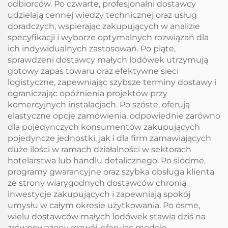
odbiorców. Po czwarte, profesjonalni dostawcy
udzielają cennej wiedzy technicznej oraz usług
doradczych, wspierając zakupujących w analizie
specyfikacji i wyborze optymalnych rozwiązań dla
ich indywidualnych zastosowań. Po piąte,
sprawdzeni dostawcy małych lodówek utrzymują
gotowy zapas towaru oraz efektywne sieci
logistyczne, zapewniając szybsze terminy dostawy i
ograniczając opóźnienia projektów przy
komercyjnych instalacjach. Po szóste, oferują
elastyczne opcje zamówienia, odpowiednie zarówno
dla pojedynczych konsumentów zakupujących
pojedyncze jednostki, jak i dla firm zamawiających
duże ilości w ramach działalności w sektorach
hotelarstwa lub handlu detalicznego. Po siódme,
programy gwarancyjne oraz szybka obsługa klienta
ze strony wiarygodnych dostawców chronią
inwestycje zakupujących i zapewniają spokój
umysłu w całym okresie użytkowania. Po ósme,
wielu dostawców małych lodówek stawia dziś na
zrównoważony rozwój, oferując modele