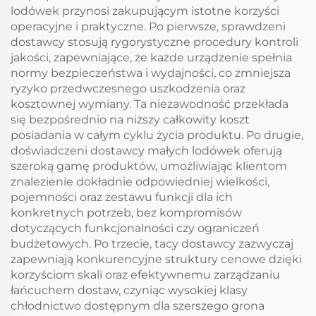
pielęgnacji skóry lub
lodówek przynosi zakupującym istotne korzyści
do użytku w garażu
operacyjne i praktyczne. Po pierwsze, sprawdzeni
Stan Nowy
dostawcy stosują rygorystyczne procedury kontroli
jakości, zapewniające, że każde urządzenie spełnia
normy bezpieczeństwa i wydajności, co zmniejsza
ryzyko przedwczesnego uszkodzenia oraz
kosztownej wymiany. Ta niezawodność przekłada
się bezpośrednio na niższy całkowity koszt
posiadania w całym cyklu życia produktu. Po drugie,
doświadczeni dostawcy małych lodówek oferują
szeroką gamę produktów, umożliwiając klientom
znalezienie dokładnie odpowiedniej wielkości,
pojemności oraz zestawu funkcji dla ich
konkretnych potrzeb, bez kompromisów
dotyczących funkcjonalności czy ograniczeń
budżetowych. Po trzecie, tacy dostawcy zazwyczaj
zapewniają konkurencyjne struktury cenowe dzięki
korzyściom skali oraz efektywnemu zarządzaniu
łańcuchem dostaw, czyniąc wysokiej klasy
chłodnictwo dostępnym dla szerszego grona