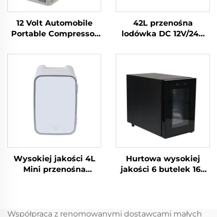
12 Volt Automobile
42L przenośna
Portable Compressor
lodówka DC 12V/24V
Lodówka Camping
sprężarka lodówka
Lodówka Zamrażarka
zamrażarka do
Mini Elektryczna
samochodu
Lodówka
Samochodowa 18L
Wysokiej jakości 4L
Hurtowa wysokiej
Mini przenośna
jakości 6 butelek 16L
lodówka kosmetyczna
jednostrefowa
Czerwone lub białe
chłodziarka do wina
źródło zasilania
do piwnicy na wino
elektrycznego do
Współpraca z renomowanymi dostawcami małych