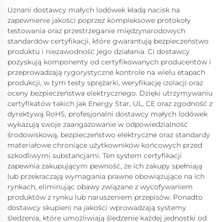
Uznani dostawcy małych lodówek kładą nacisk na
zapewnienie jakości poprzez kompleksowe protokoły
testowania oraz przestrzeganie międzynarodowych
standardów certyfikacji, które gwarantują bezpieczeństwo
produktu i niezawodność jego działania. Ci dostawcy
pozyskują komponenty od certyfikowanych producentów i
przeprowadzają rygorystyczne kontrole na wielu etapach
produkcji, w tym testy sprężarki, weryfikację izolacji oraz
oceny bezpieczeństwa elektrycznego. Dzięki utrzymywaniu
certyfikatów takich jak Energy Star, UL, CE oraz zgodność z
dyrektywą RoHS, profesjonalni dostawcy małych lodówek
wykazują swoje zaangażowanie w odpowiedzialność
środowiskową, bezpieczeństwo elektryczne oraz standardy
materiałowe chroniące użytkowników końcowych przed
szkodliwymi substancjami. Ten system certyfikacji
zapewnia zakupującym pewność, że ich zakupy spełniają
lub przekraczają wymagania prawne obowiązujące na ich
rynkach, eliminując obawy związane z wycofywaniem
produktów z rynku lub naruszeniem przepisów. Ponadto
dostawcy skupieni na jakości wprowadzają systemy
śledzenia, które umożliwiają śledzenie każdej jednostki od