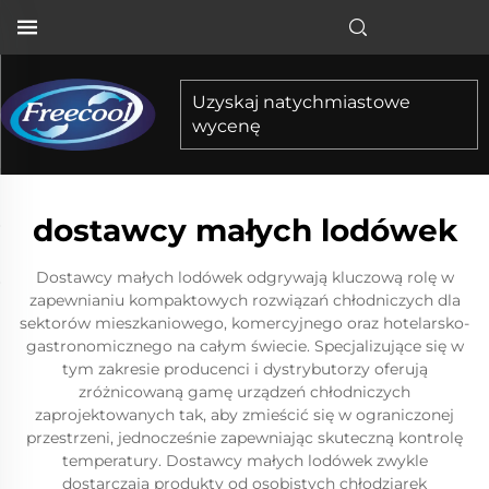
Uzyskaj natychmiastowe
wycenę
dostawcy małych lodówek
Dostawcy małych lodówek odgrywają kluczową rolę w
zapewnianiu kompaktowych rozwiązań chłodniczych dla
sektorów mieszkaniowego, komercyjnego oraz hotelarsko-
gastronomicznego na całym świecie. Specjalizujące się w
tym zakresie producenci i dystrybutorzy oferują
zróżnicowaną gamę urządzeń chłodniczych
zaprojektowanych tak, aby zmieścić się w ograniczonej
przestrzeni, jednocześnie zapewniając skuteczną kontrolę
temperatury. Dostawcy małych lodówek zwykle
dostarczają produkty od osobistych chłodziarek