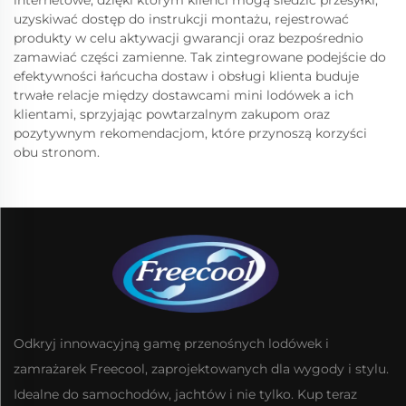
internetowe, dzięki którym klienci mogą śledzić przesyłki,
uzyskiwać dostęp do instrukcji montażu, rejestrować
produkty w celu aktywacji gwarancji oraz bezpośrednio
zamawiać części zamienne. Tak zintegrowane podejście do
efektywności łańcucha dostaw i obsługi klienta buduje
trwałe relacje między dostawcami mini lodówek a ich
klientami, sprzyjając powtarzalnym zakupom oraz
pozytywnym rekomendacjom, które przynoszą korzyści
obu stronom.
Odkryj innowacyjną gamę przenośnych lodówek i
zamrażarek Freecool, zaprojektowanych dla wygody i stylu.
Idealne do samochodów, jachtów i nie tylko. Kup teraz