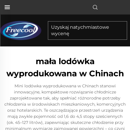
Uzyskaj natychmiastowe
wycenę
mała lodówka
wyprodukowana w Chinach
Mini lodówka wyprodukowana w Chinach stanowi
innowacyjne, kompaktowe rozwiązanie chłodnicze
zaprojektowane tak, aby spełniać różnorodne potrzeby
chłodzenia w środowiskach mieszkaniowych, komercyjnych
oraz hotelarskich. Te oszczędzające przestrzeń urządzenia
mają zwykle pojemność od 1,6 do 4,5 stopy sześciennych
(ok. 45–127 litrów), zapewniając skuteczne chłodzenie przy
minimalnym wymiarze zajmowanej powierzchni – co czyni