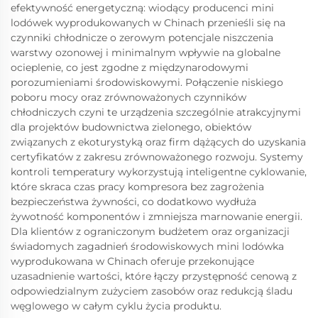
efektywność energetyczną: wiodący producenci mini
lodówek wyprodukowanych w Chinach przenieśli się na
czynniki chłodnicze o zerowym potencjale niszczenia
warstwy ozonowej i minimalnym wpływie na globalne
ocieplenie, co jest zgodne z międzynarodowymi
porozumieniami środowiskowymi. Połączenie niskiego
poboru mocy oraz zrównoważonych czynników
chłodniczych czyni te urządzenia szczególnie atrakcyjnymi
dla projektów budownictwa zielonego, obiektów
związanych z ekoturystyką oraz firm dążących do uzyskania
certyfikatów z zakresu zrównoważonego rozwoju. Systemy
kontroli temperatury wykorzystują inteligentne cyklowanie,
które skraca czas pracy kompresora bez zagrożenia
bezpieczeństwa żywności, co dodatkowo wydłuża
żywotność komponentów i zmniejsza marnowanie energii.
Dla klientów z ograniczonym budżetem oraz organizacji
świadomych zagadnień środowiskowych mini lodówka
wyprodukowana w Chinach oferuje przekonujące
uzasadnienie wartości, które łączy przystępność cenową z
odpowiedzialnym zużyciem zasobów oraz redukcją śladu
węglowego w całym cyklu życia produktu.