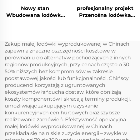
Nowy stan
profesjonalny projekt
Wbudowana lodówka
Przenośna lodówka
jachtowa 12 V 24 V
kosmetyczna
Wbudowana lodówka
Wysokiej jakości 5l
szufladowa 12 V DC
lodówka do
Wbudowana lodówka
pielęgnacji skóry
Zakup małej lodówki wyprodukowanej w Chinach
samochodowa 20L Dc
Czerwona lub biała
zapewnia znaczne oszczędności kosztowe w
Mini lodówka
mini lodówka
porównaniu do alternatyw pochodzących z innych
szufladowa
przenośna
regionów produkcyjnych, przy cenach często o 30–
50% niższych bez kompromisów w zakresie
podstawowej jakości lub funkcjonalności. Chińscy
producenci korzystają z ugruntowanych
ekosystemów łańcucha dostaw, które obniżają
koszty komponentów i skracają terminy produkcji,
umożliwiając zakupującym uzyskanie
konkurencyjnych cen hurtowych oraz szybsze
realizowanie zamówień. Efektywność operacyjna
małej lodówki wyprodukowanej w Chinach
przekłada się na niskie zużycie energii – zwykle w