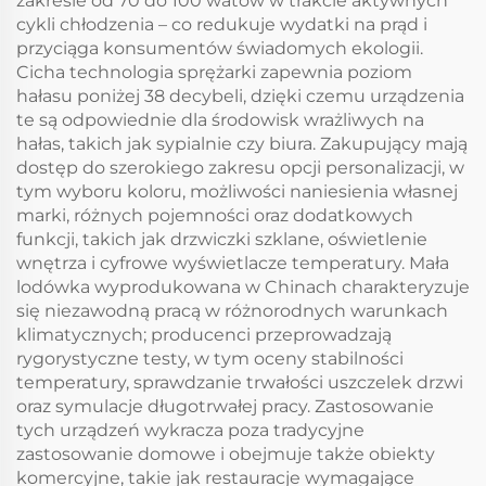
zakresie od 70 do 100 watów w trakcie aktywnych
cykli chłodzenia – co redukuje wydatki na prąd i
przyciąga konsumentów świadomych ekologii.
Cicha technologia sprężarki zapewnia poziom
hałasu poniżej 38 decybeli, dzięki czemu urządzenia
te są odpowiednie dla środowisk wrażliwych na
hałas, takich jak sypialnie czy biura. Zakupujący mają
dostęp do szerokiego zakresu opcji personalizacji, w
tym wyboru koloru, możliwości naniesienia własnej
marki, różnych pojemności oraz dodatkowych
funkcji, takich jak drzwiczki szklane, oświetlenie
wnętrza i cyfrowe wyświetlacze temperatury. Mała
lodówka wyprodukowana w Chinach charakteryzuje
się niezawodną pracą w różnorodnych warunkach
klimatycznych; producenci przeprowadzają
rygorystyczne testy, w tym oceny stabilności
temperatury, sprawdzanie trwałości uszczelek drzwi
oraz symulacje długotrwałej pracy. Zastosowanie
tych urządzeń wykracza poza tradycyjne
zastosowanie domowe i obejmuje także obiekty
komercyjne, takie jak restauracje wymagające