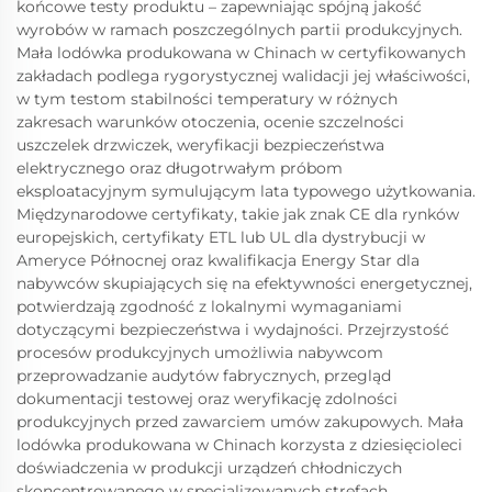
końcowe testy produktu – zapewniając spójną jakość
wyrobów w ramach poszczególnych partii produkcyjnych.
Mała lodówka produkowana w Chinach w certyfikowanych
zakładach podlega rygorystycznej walidacji jej właściwości,
w tym testom stabilności temperatury w różnych
zakresach warunków otoczenia, ocenie szczelności
uszczelek drzwiczek, weryfikacji bezpieczeństwa
elektrycznego oraz długotrwałym próbom
eksploatacyjnym symulującym lata typowego użytkowania.
Międzynarodowe certyfikaty, takie jak znak CE dla rynków
europejskich, certyfikaty ETL lub UL dla dystrybucji w
Ameryce Północnej oraz kwalifikacja Energy Star dla
nabywców skupiających się na efektywności energetycznej,
potwierdzają zgodność z lokalnymi wymaganiami
dotyczącymi bezpieczeństwa i wydajności. Przejrzystość
procesów produkcyjnych umożliwia nabywcom
przeprowadzanie audytów fabrycznych, przegląd
dokumentacji testowej oraz weryfikację zdolności
produkcyjnych przed zawarciem umów zakupowych. Mała
lodówka produkowana w Chinach korzysta z dziesięcioleci
doświadczenia w produkcji urządzeń chłodniczych
skoncentrowanego w specjalizowanych strefach