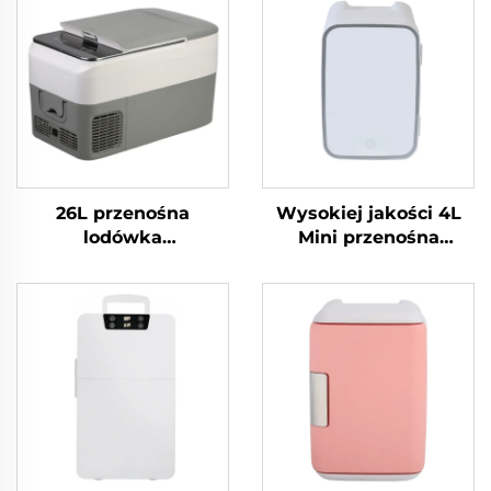
26L przenośna
Wysokiej jakości 4L
lodówka
Mini przenośna
kompresorowa, 12V
lodówka kosmetyczna
samochodowa
Czerwone lub białe
lodówka z zamrażarką
źródło zasilania
do kempingu,
elektrycznego do
kampera, podróży –
pielęgnacji skóry lub
wysokiej jakości
do użytku w garażu
chłodziarka
Stan Nowy