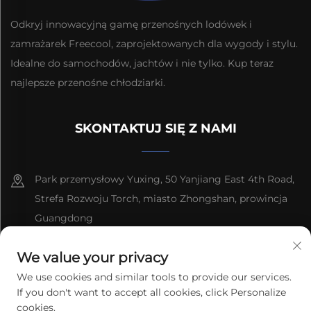
Odkryj innowacyjną gamę przenośnych lodówek i
zamrażarek Freecool, zaprojektowanych dla wygody i stylu.
Idealne do samochodów, jachtów i nie tylko. Kup teraz
najlepsze przenośne chłodziarki.
SKONTAKTUJ SIĘ Z NAMI
Park przemysłowy Yuxing, 50 Yanjiang East 4th Road,
Strefa Rozwoju Torch, miasto Zhongshan, prowincja
Guangdong
8613603092966
We value your privacy
We use cookies and similar tools to provide our services.
[email protected]
If you don't want to accept all cookies, click Personalize
cookies.