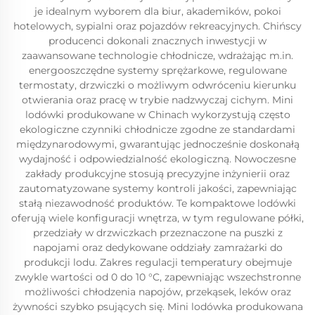
je idealnym wyborem dla biur, akademików, pokoi
hotelowych, sypialni oraz pojazdów rekreacyjnych. Chińscy
producenci dokonali znacznych inwestycji w
zaawansowane technologie chłodnicze, wdrażając m.in.
energooszczędne systemy sprężarkowe, regulowane
termostaty, drzwiczki o możliwym odwróceniu kierunku
otwierania oraz pracę w trybie nadzwyczaj cichym. Mini
lodówki produkowane w Chinach wykorzystują często
ekologiczne czynniki chłodnicze zgodne ze standardami
międzynarodowymi, gwarantując jednocześnie doskonałą
wydajność i odpowiedzialność ekologiczną. Nowoczesne
zakłady produkcyjne stosują precyzyjne inżynierii oraz
zautomatyzowane systemy kontroli jakości, zapewniając
stałą niezawodność produktów. Te kompaktowe lodówki
oferują wiele konfiguracji wnętrza, w tym regulowane półki,
przedziały w drzwiczkach przeznaczone na puszki z
napojami oraz dedykowane oddziały zamrażarki do
produkcji lodu. Zakres regulacji temperatury obejmuje
zwykle wartości od 0 do 10 °C, zapewniając wszechstronne
możliwości chłodzenia napojów, przekąsek, leków oraz
żywności szybko psujących się. Mini lodówka produkowana