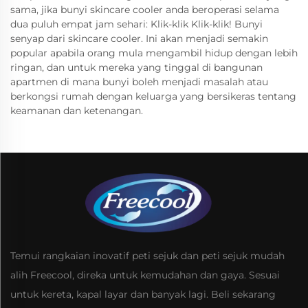
sama, jika bunyi skincare cooler anda beroperasi selama
dua puluh empat jam sehari: Klik-klik Klik-klik! Bunyi
senyap dari skincare cooler. Ini akan menjadi semakin
popular apabila orang mula mengambil hidup dengan lebih
ringan, dan untuk mereka yang tinggal di bangunan
apartmen di mana bunyi boleh menjadi masalah atau
berkongsi rumah dengan keluarga yang bersikeras tentang
keamanan dan ketenangan.
Temui rangkaian inovatif peti sejuk dan peti sejuk mudah
alih Freecool, direka untuk kemudahan dan gaya. Sesuai
untuk kereta, kapal layar dan banyak lagi. Beli sekarang