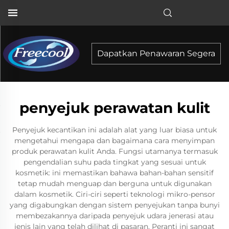
Dapatkan Penawaran Segera
penyejuk perawatan kulit
Penyejuk kecantikan ini adalah alat yang luar biasa untuk
mengetahui mengapa dan bagaimana cara menyimpan
produk perawatan kulit Anda. Fungsi utamanya termasuk
pengendalian suhu pada tingkat yang sesuai untuk
kosmetik: ini memastikan bahawa bahan-bahan sensitif
tetap mudah menguap dan berguna untuk digunakan
dalam kosmetik. Ciri-ciri seperti teknologi mikro-pensor
yang digabungkan dengan sistem penyejukan tanpa bunyi
membezakannya daripada penyejuk udara jenerasi atau
jenis lain yang telah dilihat di pasaran. Peranti ini sangat