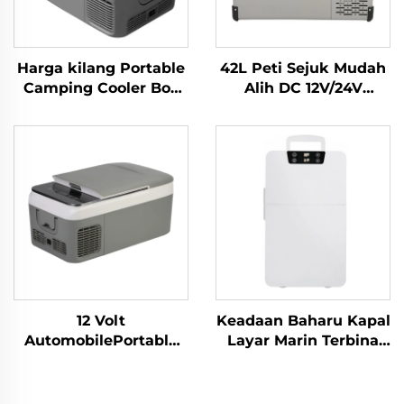
Harga kilang Portable
42L Peti Sejuk Mudah
Camping Cooler Box
Alih DC 12V/24V
12v Dc Fridge For Car
Pemampat Peti Sejuk
Cooler Box Car 30L
Peti Sejuk untuk
kereta
12 Volt
Keadaan Baharu Kapal
AutomobilePortable
Layar Marin Terbina
Compressor
dalam 12v 24v Peti
Refrigerator Camping
Sejuk Peti Sejuk Laci
Fridge Peti sejuk
Mini 12v Dc Terbina