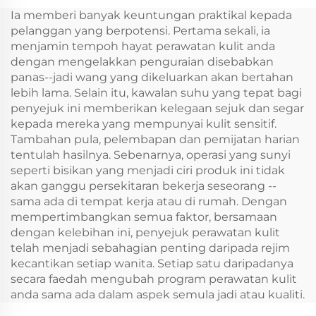
Kereta Elektrik Mini
Dalam Peti sejuk Laci
Ia memberi banyak keuntungan praktikal kepada
Mini 20L Kereta Dc
pelanggan yang berpotensi. Pertama sekali, ia
Terbina Dalam
menjamin tempoh hayat perawatan kulit anda
dengan mengelakkan penguraian disebabkan
panas--jadi wang yang dikeluarkan akan bertahan
lebih lama. Selain itu, kawalan suhu yang tepat bagi
penyejuk ini memberikan kelegaan sejuk dan segar
kepada mereka yang mempunyai kulit sensitif.
Tambahan pula, pelembapan dan pemijatan harian
tentulah hasilnya. Sebenarnya, operasi yang sunyi
seperti bisikan yang menjadi ciri produk ini tidak
akan ganggu persekitaran bekerja seseorang --
sama ada di tempat kerja atau di rumah. Dengan
mempertimbangkan semua faktor, bersamaan
dengan kelebihan ini, penyejuk perawatan kulit
telah menjadi sebahagian penting daripada rejim
kecantikan setiap wanita. Setiap satu daripadanya
secara faedah mengubah program perawatan kulit
anda sama ada dalam aspek semula jadi atau kualiti.