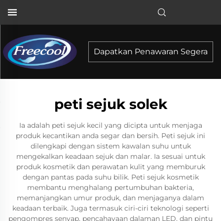
Dapatkan Penawaran Segera
peti sejuk solek
Ia adalah peti sejuk kecil yang dicipta untuk menjaga
produk kecantikan anda segar dan bersih. Peti sejuk ini
dilengkapi dengan sistem kawalan suhu untuk
mengekalkan keadaan sejuk dan malar. Ia sesuai untuk
produk kosmetik dan perawatan kulit yang memburuk
dengan pantas pada suhu bilik. Peti sejuk kosmetik
membantu menghalang pertumbuhan bakteria,
memanjangkan umur produk, dan menjaganya dalam
keadaan terbaik. Juga termasuk ciri-ciri teknologi seperti
pengompres senyap, pencahayaan dalaman LED, dan pintu