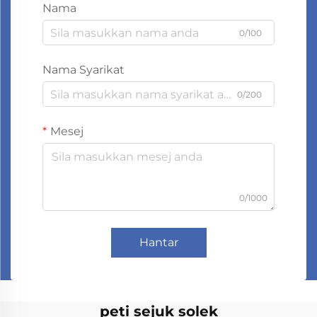
Nama
0/100
Nama Syarikat
0/200
Mesej
0/1000
Hantar
peti sejuk solek