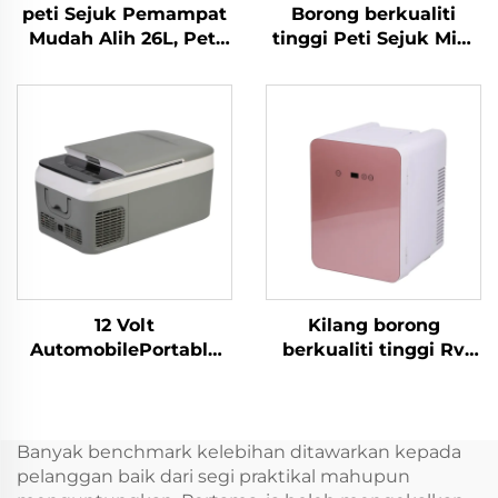
peti Sejuk Pemampat
Borong berkualiti
Mudah Alih 26L, Peti
tinggi Peti Sejuk Mini
Sejuk Kereta 12V
Propana Camping Peti
untuk Perkhemahan,
Sejuk Mudah Alih 12
RV, Perjalanan – Kotak
Volt 25L Peti Sejuk
Penyejuk Berkualiti
Mudah Alih
Tinggi
12 Volt
Kilang borong
AutomobilePortable
berkualiti tinggi Rv
Compressor
Boat Caravan Car
Refrigerator Camping
Cooler Box Portable
Fridge Peti sejuk
12v Refrigerator
Kereta Elektrik Mini
Banyak benchmark kelebihan ditawarkan kepada
pelanggan baik dari segi praktikal mahupun