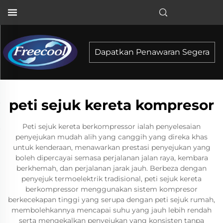
Dapatkan Penawaran Segera
peti sejuk kereta kompresor
Peti sejuk kereta berkompressor ialah penyelesaian
penyejukan mudah alih yang canggih yang direka khas
untuk kenderaan, menawarkan prestasi penyejukan yang
boleh dipercayai semasa perjalanan jalan raya, kembara
berkhemah, dan perjalanan jarak jauh. Berbeza dengan
penyejuk termoelektrik tradisional, peti sejuk kereta
berkompressor menggunakan sistem kompresor
berkecekapan tinggi yang serupa dengan peti sejuk rumah,
membolehkannya mencapai suhu yang jauh lebih rendah
serta mengekalkan penyejukan yang konsisten tanpa