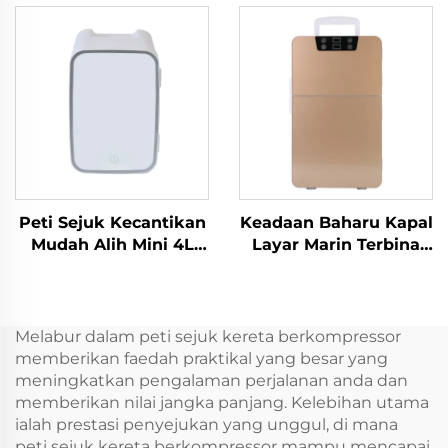
Alih Peti Sejuk Kereta
Sejuk Mudah Alih 12
12v Peti Sejuk Kereta
Volt 25L Peti Sejuk
Pembekuan 12v
Mudah Alih
Perkhemahan Rv Peti
Sejuk Pembekuan 28L
Peti Sejuk Kecantikan
Keadaan Baharu Kapal
Mudah Alih Mini 4L
Layar Marin Terbina
Berkualiti Tinggi
dalam 12v 24v Peti
Sumber Kuasa
Sejuk Peti Sejuk Laci
Elektrik Merah atau
Mini 12v Dc Terbina
Putih untuk
Dalam Peti sejuk Laci
Melabur dalam peti sejuk kereta berkompressor
Penjagaan Kulit atau
Mini 20L Kereta Dc
memberikan faedah praktikal yang besar yang
Penggunaan Garaj
Terbina Dalam
meningkatkan pengalaman perjalanan anda dan
Keadaan Baru
memberikan nilai jangka panjang. Kelebihan utama
ialah prestasi penyejukan yang unggul, di mana
peti sejuk kereta berkompressor mampu mencapai