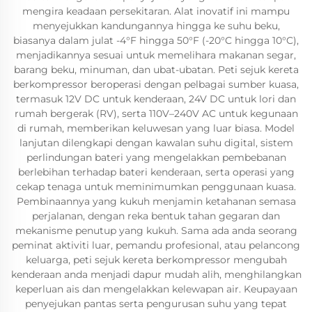
mengira keadaan persekitaran. Alat inovatif ini mampu
menyejukkan kandungannya hingga ke suhu beku,
biasanya dalam julat -4°F hingga 50°F (-20°C hingga 10°C),
menjadikannya sesuai untuk memelihara makanan segar,
barang beku, minuman, dan ubat-ubatan. Peti sejuk kereta
berkompressor beroperasi dengan pelbagai sumber kuasa,
termasuk 12V DC untuk kenderaan, 24V DC untuk lori dan
rumah bergerak (RV), serta 110V–240V AC untuk kegunaan
di rumah, memberikan keluwesan yang luar biasa. Model
lanjutan dilengkapi dengan kawalan suhu digital, sistem
perlindungan bateri yang mengelakkan pembebanan
berlebihan terhadap bateri kenderaan, serta operasi yang
cekap tenaga untuk meminimumkan penggunaan kuasa.
Pembinaannya yang kukuh menjamin ketahanan semasa
perjalanan, dengan reka bentuk tahan gegaran dan
mekanisme penutup yang kukuh. Sama ada anda seorang
peminat aktiviti luar, pemandu profesional, atau pelancong
keluarga, peti sejuk kereta berkompressor mengubah
kenderaan anda menjadi dapur mudah alih, menghilangkan
keperluan ais dan mengelakkan kelewapan air. Keupayaan
penyejukan pantas serta pengurusan suhu yang tepat