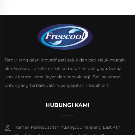
Temui rangkaian inovatif peti sejuk dan peti sejuk mudah
alih Freecool, direka untuk kemudahan dan gaya. Sesuai
untuk kereta, kapal layar dan banyak lagi. Beli sekarang
untuk yang terbaik dalam penyejukan mudah alih.
HUBUNGI KAMI
Taman Perindustrian Yuxing, 50 Yanjiang East 4th