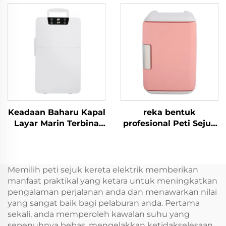
Refrigerator Camping
Sejuk Mudah Alih 12
Fridge Freezer Peti
Volt 32L Peti Sejuk
sejuk Kereta Elektrik
Mudah Alih
Mini 18L
Keadaan Baharu Kapal
reka bentuk
Layar Marin Terbina
profesional Peti Sejuk
dalam 12v 24v Peti
Mudah Alih
Sejuk Peti Sejuk Laci
Kecantikan Berkualiti
Mini 12v Dc Terbina
Tinggi 5l Peti Sejuk
Dalam Peti sejuk Laci
Penjagaan Kulit Merah
Memilih peti sejuk kereta elektrik memberikan
Mini 20L Kereta Dc
Atau Putih Peti Sejuk
manfaat praktikal yang ketara untuk meningkatkan
Terbina Dalam
Mini Mudah Alih
pengalaman perjalanan anda dan menawarkan nilai
yang sangat baik bagi pelaburan anda. Pertama
sekali, anda memperoleh kawalan suhu yang
sepenuhnya bebas, mengelakkan ketidakselesaan