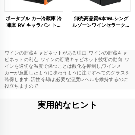
ポータブル カー冷蔵庫 冷
卸売高品質6本16Lシング
凍庫 RV キャラバン トラ
ルゾーンワインセラークー
ック キャンプ アウトドア
ラーワイン冷蔵庫
釣り コテージ テント ポー
タブル クールボックス 工
場価格 52L
ワインの貯蔵キャビネットがある理由. ワインの貯蔵キャ
ビネットの利点. ワインの貯蔵キャビネット技術の動向. ワ
インを適切な温度で保つことは酸化を抑制し,ワインメー
カーが意図したように味わうように注ぐすべてのグラスを
確保します. 活性冷却は,必要な湿度レベルを維持するのに
役立ちますので
実用的なヒント