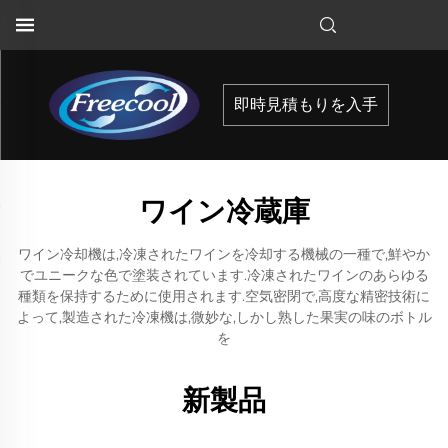
即時見積もりを入手
ワイン冷蔵庫
ワイン冷却機は,冷凍されたワインを冷却する機械の一種で,鮮やか
でユニークな色で塗装されています.冷凍されたワインのあらゆる
種類を保持するために使用されます.空気密閉で,高度な精密技術に
よって,製造された冷凍機は,微妙な,しかし熟した果実の味のボトル
を
新製品