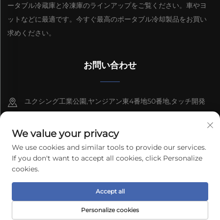
ータブル冷蔵庫と冷凍庫のラインアップをご覧ください。車やヨ
ットなどに最適です。今すぐ最高のポータブル冷却製品をお買い
求めください。
お問い合わせ
ユクシング工業公園,ヤンジアン東4番地50番地,タッチ開発
区, 広東省, 山市
We value your privacy
8613603092966
We use cookies and similar tools to provide our services.
[email protected]
If you don't want to accept all cookies, click Personalize
cookies.
Copyright © 2026 Guangdong Freecool Electrical
Accept all
Technology Co., Ltd. 全著作権所有
プライバシーポリシー
Personalize cookies