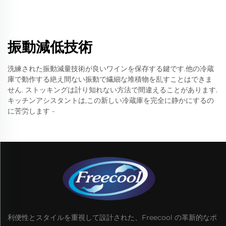
振動減低技術
洗練された振動減量技術が良いワインを保存する鍵です.他の冷蔵
庫で動作する絶え間ない振動で繊細な堆積物を乱すことはできま
せん. ストッキングは計り知れない方法で間違えることがあります.
キッチンアシスタントは,この新しい冷蔵庫を完全に静かにするの
に苦労します -
利便性とスタイルを重視して設計された、Freecool の革新的なポ