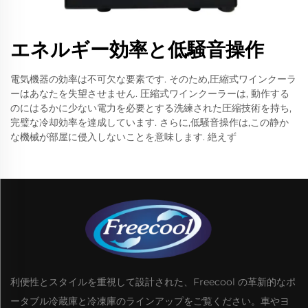
エネルギー効率と低騒音操作
電気機器の効率は不可欠な要素です. そのため,圧縮式ワインクーラ
ーはあなたを失望させません. 圧縮式ワインクーラーは, 動作する
のにはるかに少ない電力を必要とする洗練された圧縮技術を持ち,
完璧な冷却効率を達成しています. さらに,低騒音操作は,この静か
な機械が部屋に侵入しないことを意味します. 絶えず
利便性とスタイルを重視して設計された、Freecool の革新的なポ
ータブル冷蔵庫と冷凍庫のラインアップをご覧ください。車やヨ