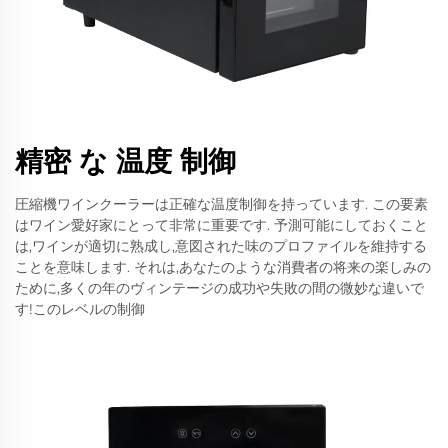
精密 な 温度 制御
圧縮機ワインクーラーは正確な温度制御を持っています. この要素
はワイン愛好家にとって非常に重要です. 予測可能にしておくこと
は,ワインが適切に熟成し,意図された味のプロファイルを維持する
ことを意味します. それは,あなたのような消費者の将来の楽しみの
ために,多くの年のヴィンテージの成功や失敗の間の微妙な違いで
す!このレベルの制御