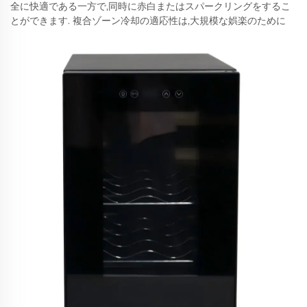
全に快適である一方で,同時に赤白またはスパークリングをするこ
とができます. 複合ゾーン冷却の適応性は,大規模な娯楽のために