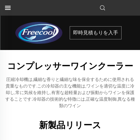
即時見積もりを入手
コンプレッサーワインクーラー
圧縮冷却機は,繊細な香りと繊細な味を保全するために使用される
貴重なものです.この冷却器の主な機能は,ワインを適切な温度に冷
却し,常に気候を維持し,有害な超軽量および振動からワインを保護
することです.冷却器の技術的な特徴には,正確な温度制御,異なる種
類のワイン
新製品リリース