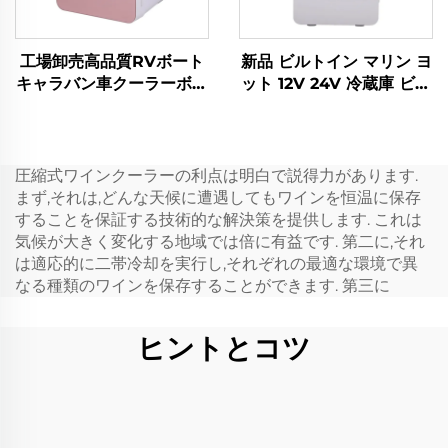
工場卸売高品質RVボート
新品 ビルトイン マリン ヨ
キャラバン車クーラーボッ
ット 12V 24V 冷蔵庫 ビル
クスポータブル12V冷蔵庫
トイン 12V DC 引き出し
冷蔵庫 ビルトイン 20L 車
用 DC ミニ引き出し冷蔵
庫
圧縮式ワインクーラーの利点は明白で説得力があります.
まず,それは,どんな天候に遭遇してもワインを恒温に保存
することを保証する技術的な解決策を提供します. これは
気候が大きく変化する地域では倍に有益です. 第二に,それ
は適応的に二帯冷却を実行し,それぞれの最適な環境で異
なる種類のワインを保存することができます. 第三に
ヒントとコツ