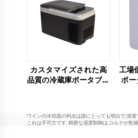
カスタマイズされた高
工場
品質の冷蔵庫ポータブル
ポー
コンプレッサークーラ
ー
ーボックス車12V車用冷
DC1
蔵庫冷凍庫12Vキャンプ
ワインの冷却器の利点は誰にとっても明白で,清潔
RV冷蔵庫冷凍庫
これは不可欠です. 精密な湿度制御は,コルクが乾