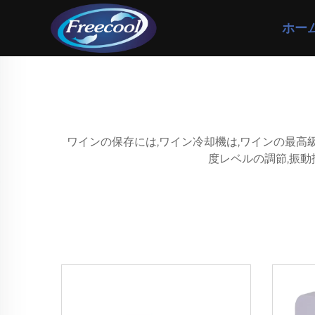
ホー
ワインの保存には,ワイン冷却機は,ワインの最高
度レベルの調節,振動