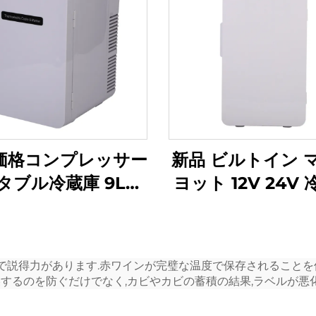
価格コンプレッサー
新品 ビルトイン 
タブル冷蔵庫 9Lカ
ヨット 12V 24V
ポータブル冷蔵庫
ビルトイン 12V D
2V/Ac100V カー冷
き出し冷蔵庫 ビ
蔵庫 冷蔵庫
ン 20L 車用 DC
で説得力があります.赤ワインが完璧な温度で保存されることを保
き出し冷蔵庫
燥するのを防ぐだけでなく,カビやカビの蓄積の結果,ラベルが悪