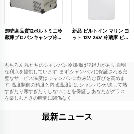
卸売高品質12ボルトミニ冷
新品 ビルトイン マリン ヨ
蔵庫プロパンキャンプ冷蔵
ット 12V 24V 冷蔵庫 ビル
庫ポータブル12ボルト32L
トイン 12V DC 引き出し
冷蔵庫冷凍庫ポータブル
冷蔵庫 ビルトイン 20L 車
用 DC ミニ引き出し冷蔵
庫
もちろん,私たちのシャンパン冷却機は説得力があり,自明
な利点を提供しています. まず,シャンパンに保証される完
璧なサービス温度は,シャンパンに飲み込む喜びを高めま
す. 温度制御の精度と内蔵温度計は,シャンパンが決して熱
すぎたり寒すぎたりしないことを保証し,あなたがグラス
を楽しむときの時間に関係なく
最新ニュース