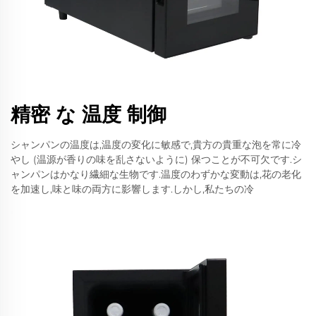
精密 な 温度 制御
シャンパンの温度は,温度の変化に敏感で,貴方の貴重な泡を常に冷
やし (温源が香りの味を乱さないように) 保つことが不可欠です.シ
ャンパンはかなり繊細な生物です.温度のわずかな変動は,花の老化
を加速し,味と味の両方に影響します.しかし,私たちの冷