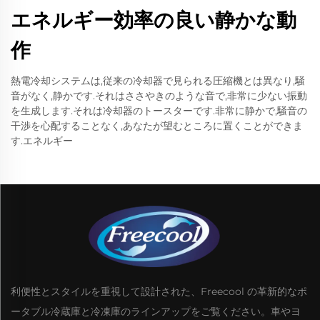
エネルギー効率の良い静かな動
作
熱電冷却システムは,従来の冷却器で見られる圧縮機とは異なり,騒
音がなく,静かです.それはささやきのような音で,非常に少ない振動
を生成します.それは冷却器のトースターです.非常に静かで,騒音の
干渉を心配することなく,あなたが望むところに置くことができま
す.エネルギー
利便性とスタイルを重視して設計された、Freecool の革新的なポ
ータブル冷蔵庫と冷凍庫のラインアップをご覧ください。車やヨ