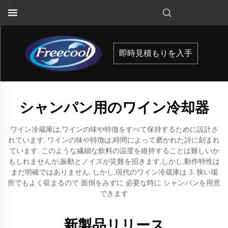
即時見積もりを入手
シャンパン用のワイン冷却器
ワイン冷蔵庫は,ワインの味や特徴をすべて保持するために設計さ
れています. ワインの味や特徴は,時間によって磨かれた詩に刻まれ
ています. このような繊細な飲料の温度を維持することは難しいか
もしれませんが,振動とノイズが災難を招きます.しかし,動作特性は
まだ明確ではありません. しかし,現代のワイン冷蔵庫は 3. 狭い場
所でもよく収まるので 面倒をみずに 必要な時に シャンパンを用意
できます
新製品リリース