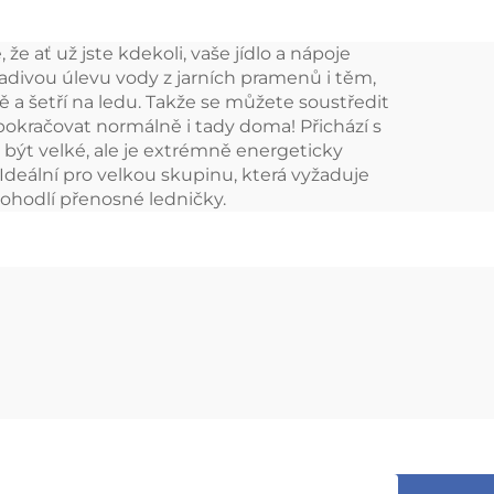
á 12
DC12V/Ac100V
 ať už jste kdekoli, vaše jídlo a nápoje
nice
Autorefrigerátory
divou úlevu vody z jarních pramenů i těm,
sná
Frzzers Lednička
ě a šetří na ledu. Takže se můžete soustředit
 pokračovat normálně i tady doma! Přichází s
 být velké, ale je extrémně energeticky
 Ideální pro velkou skupinu, která vyžaduje
ohodlí přenosné ledničky.