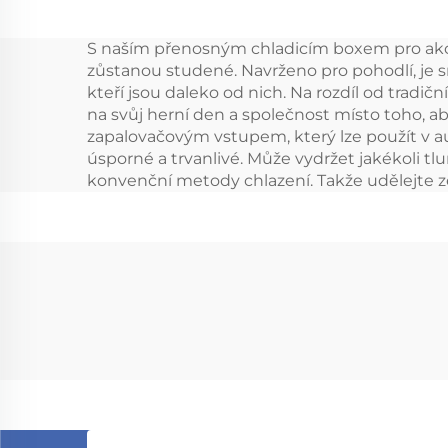
chladnička, 12V auto
S naším přenosným chladicím boxem pro akce m
ledniční mraznička
k
zůstanou studené. Navrženo pro pohodlí, je 
pro kempování, RV a
cesto
kteří jsou daleko od nich. Na rozdíl od tradi
na svůj herní den a společnost místo toho, ab
cestování
ch
zapalovačovým vstupem, který lze použít v au
úsporné a trvanlivé. Může vydržet jakékoli tl
konvenční metody chlazení. Takže udělejte 