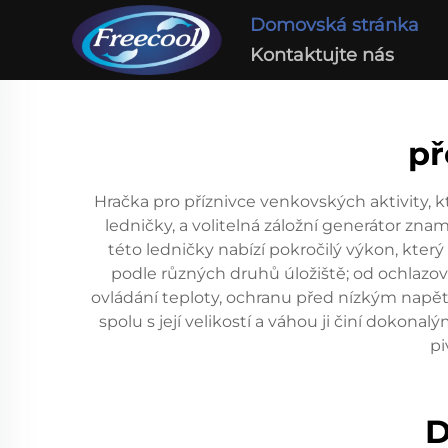
Domovská stránka
Kontaktujte nás
př
Hračka pro příznivce venkovských aktivity, k
ledničky, a volitelná záložní generátor zna
této ledničky nabízí pokročilý výkon, který
podle různých druhů úložiště; od ochlazová
ovládání teploty, ochranu před nízkým napětí
spolu s její velikostí a váhou ji činí doko
pi
D