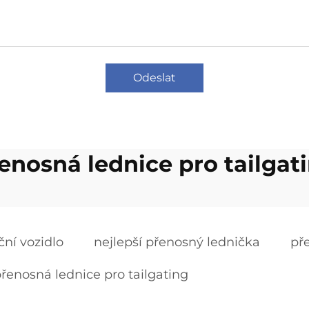
Odeslat
enosná lednice pro tailgat
ční vozidlo
nejlepší přenosný lednička
př
řenosná lednice pro tailgating