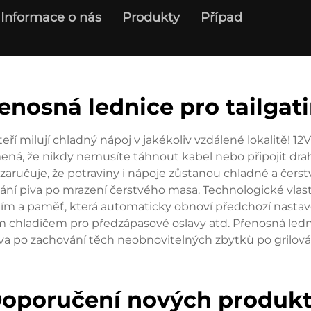
Informace o nás
Produkty
Případ
enosná lednice pro tailgat
teří milují chladný nápoj v jakékoliv vzdálené lokalitě
mená, že nikdy nemusíte táhnout kabel nebo připojit drah
 zaručuje, že potraviny i nápoje zůstanou chladné a čerstv
ní piva po mrazení čerstvého masa. Technologické vlastn
m a paměť, která automaticky obnoví předchozí nastavení
nalým chladičem pro předzápasové oslavy atd. Přenosná l
va po zachování těch neobnovitelných zbytků po grilová
oporučení nových produk