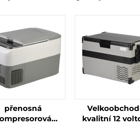
přenosná
Velkoobchod
ompresorová
kvalitní 12 vol
ička o objemu 26
lednice Min
 chladnička pro
Propanová kem