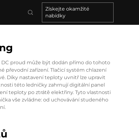
Získejte okamžité
nabídky
ing
! 12V DC proud může být dodán přímo do tohoto
é převodní zařízení. Tlačicí systém chlazení
é. Díky nastavení teploty uvnitř lze upravit
osti této ledničky zahrnují digitální panel
 teploty po ztrátě elektřiny. Tyto vlastnosti
ednička vše zvládne: od uchovávání studeného
ní.
tů