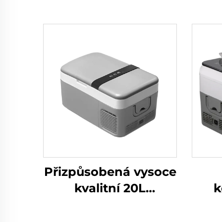
Přizpůsobená vysoce
kvalitní 20L
k
přenosná ledniční
ledn
kompresorová
l,