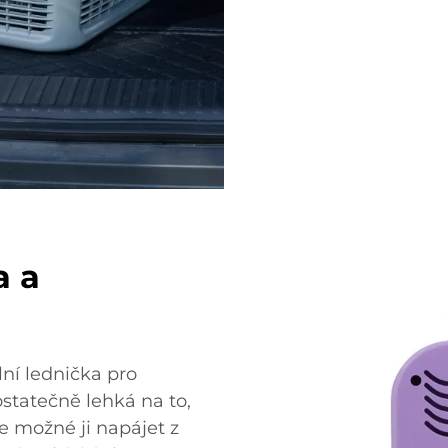
a a
lní lednička pro
ostatečně lehká na to,
je možné ji napájet z