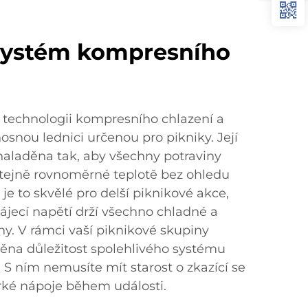
 systém kompresního
t technologii kompresního chlazení a
osnou lednici určenou pro pikniky. Její
naladěna tak, aby všechny potraviny
 stejně rovnoměrné teplotě bez ohledu
 je to skvělé pro delší piknikové akce,
apájecí napětí drží všechno chladné a
ny. V rámci vaší piknikové skupiny
na důležitost spolehlivého systému
 S ním nemusíte mít starost o zkazící se
rké nápoje během události.