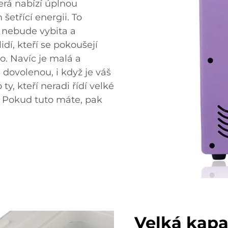
terá nabízí úplnou
šetřící energii. To
 nebude vybita a
dí, kteří se pokoušejí
o. Navíc je malá a
 dovolenou, i když je váš
y, kteří neradi řídí velké
. Pokud tuto máte, pak
Velká kapa