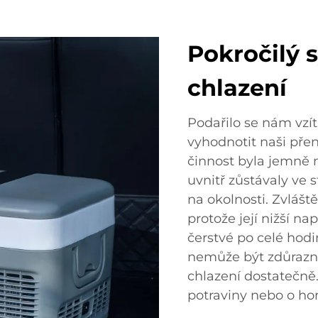
Pokročilý
chlazení
Podařilo se nám vzí
vyhodnotit naši přen
činnost byla jemně 
uvnitř zůstávaly ve
na okolnosti. Zvláště
protože její nižší n
čerstvé po celé hodi
nemůže být zdůrazně
chlazení dostatečně.
potraviny nebo o ho