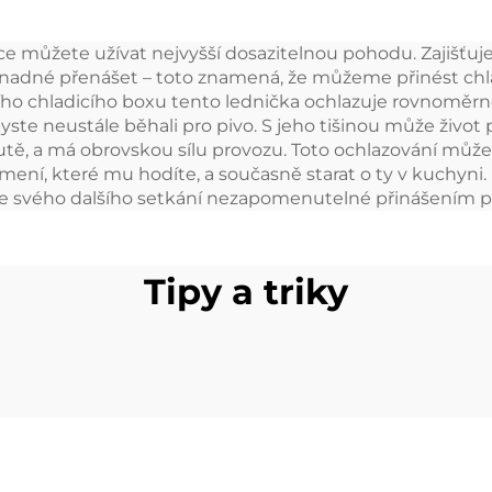
auto 12 V pro
lednice Přenosn
ůžete užívat nejvyšší dosazitelnou pohodu. Zajišťuje, že
empování, RV,
voltová 32L led
snadné přenášet – toto znamená, že můžeme přinést chla
vání Kvalitní
Mrazák Přeno
čního chladicího boxu tento lednička ochlazuje rovnoměrn
yste neustále běhali pro pivo. S jeho tišinou může život
ladící krabice
tě, a má obrovskou sílu provozu. Toto ochlazování může
umení, které mu hodíte, a současně starat o ty v kuchyni.
ze svého dalšího setkání nezapomenutelné přinášením p
Tipy a triky