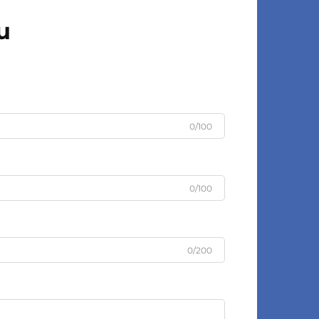
u
0/100
0/100
0/200