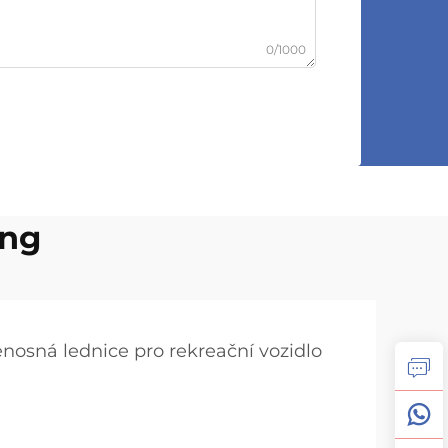
0/1000
ing
enosná lednice pro rekreační vozidlo