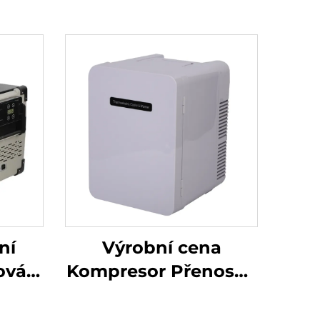
ní
Výrobní cena
tová
Kompresor Přenosná
i
lednička 9LCar
pová
Přenosná lednička