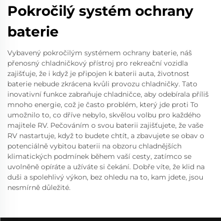
Pokročilý systém ochrany
baterie
Vybavený pokročilým systémem ochrany baterie, náš
přenosný chladničkový přístroj pro rekreační vozidla
zajišťuje, že i když je připojen k baterii auta, životnost
baterie nebude zkrácena kvůli provozu chladničky. Tato
inovativní funkce zabraňuje chladničce, aby odebírala příliš
mnoho energie, což je často problém, který jde proti To
umožnilo to, co dříve nebylo, skvělou volbu pro každého
majitele RV. Pečováním o svou baterii zajišťujete, že vaše
RV nastartuje, když to budete chtít, a zbavujete se obav o
potenciálně vybitou baterii na obzoru chladnějších
klimatických podmínek během vaší cesty, zatímco se
uvolněně opíráte a užíváte si čekání. Dobře víte, že klid na
duši a spolehlivý výkon, bez ohledu na to, kam jdete, jsou
nesmírně důležité.