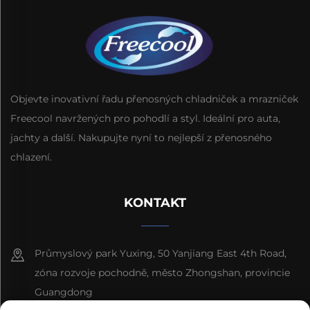
Objevte inovativní řadu přenosných chladniček a mrazniček
Freecool navržených pro pohodlí a styl. Ideální pro auta,
jachty a další. Nakupujte nyní to nejlepší z přenosného
chlazení.
KONTAKT
Průmyslový park Yuxing, 50 Yanjiang East 4th Road,
zóna rozvoje pochodně, město Zhongshan, provincie
Guangdong