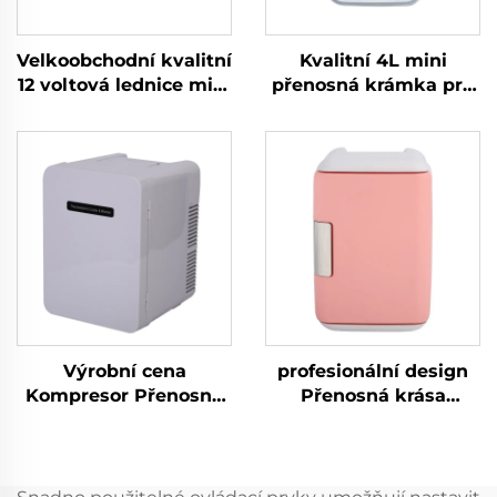
Velkoobchodní kvalitní
Kvalitní 4L mini
12 voltová lednice mini
přenosná krámka pro
Propanová kempovací
krásu Červená nebo
lednice přenosná 12
bílá Elektrický zdroj
voltová 25L lednice
pro péči o pleť nebo
mrazák přenosná
pro použití v garáži
Stav Nový
Výrobní cena
profesionální design
Kompresor Přenosná
Přenosná krása
lednička 9LCar
lednice Vysokou
Přenosná lednička
kvalitu 5l Péče o pleť
DC12V/Ac100V
lednice Červená nebo
Autorefrigerátory
bílá Mini přenosná