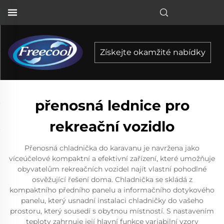
Získejte okamžité nabídky
přenosná lednice pro
rekreační vozidlo
Přenosná chladnička do karavanu je navržena jako
víceúčelové kompaktní a efektivní zařízení, které umožňuje
obyvatelům rekreačních vozidel najít vlastní pohodlné
osvěžující řešení doma. Chladnička se skládá z
kompaktního předního panelu a informačního dotykového
panelu, který usnadní instalaci chladničky do vašeho
prostoru, který sousedí s obytnou místností. S nastavením
teploty zahrnuje její hlavní funkce variabilní vzory