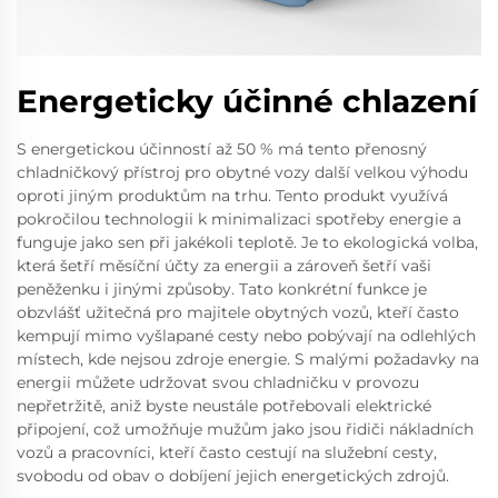
Energeticky účinné chlazení
S energetickou účinností až 50 % má tento přenosný
chladničkový přístroj pro obytné vozy další velkou výhodu
oproti jiným produktům na trhu. Tento produkt využívá
pokročilou technologii k minimalizaci spotřeby energie a
funguje jako sen při jakékoli teplotě. Je to ekologická volba,
která šetří měsíční účty za energii a zároveň šetří vaši
peněženku i jinými způsoby. Tato konkrétní funkce je
obzvlášť užitečná pro majitele obytných vozů, kteří často
kempují mimo vyšlapané cesty nebo pobývají na odlehlých
místech, kde nejsou zdroje energie. S malými požadavky na
energii můžete udržovat svou chladničku v provozu
nepřetržitě, aniž byste neustále potřebovali elektrické
připojení, což umožňuje mužům jako jsou řidiči nákladních
vozů a pracovníci, kteří často cestují na služební cesty,
svobodu od obav o dobíjení jejich energetických zdrojů.