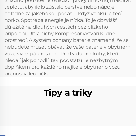
Snadno použitelné ovládací prvky umožňují nastavit
Frzzers Lednička
lednice
teplotu, aby jídlo zůstalo čerstvé nebo nápoje
chladné za jakéhokoli počasí, i když venku je teď
horko. Spotřeba energie je nízká. To je obzvlášť
důležité na dlouhých cestách bez blízkého
připojení. Ultra-tichý kompresor vytváří klidné
prostředí. A systém ochrany baterie znamená, že se
nebudete muset obávat, že vaše baterie v obytném
voze vyčerpá přes noc. Pro ty dobrodruhy, kteří
hledají jak pohodlí, tak podstatu, je nezbytným
doplňkem pro každého majitele obytného vozu
přenosná lednička.
Tipy a triky