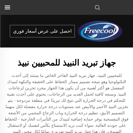
احصل على عرض أسعار فوري
جهاز تبريد النبيذ للمحبيين نبيذ
للمحبيين النبيذ، جهاز تبريد النبيذ الفاخر الخاص بنا يستند إلى أحدث
التكنولوجيا وهو نتيجة تصميم ممتاز. الحفاظ على الحقيقة والنكهة لنبيذك
المفضل هو أكثر أهمية من أن يكون هذا الجهاز مجرد تخزين لزجاجات
النبيذ. وبسعة كافية لحمل العديد من الزجاجات، يحتوي على أحدث تقنية
للتحكم في درجة الحرارة التي تتيح لك تبريدًا في منطقة مزدوجة - يتم
تخزين النبيذ الأحمر والأبيض عند مستويات درجة حرارة مفضلة لكل منهما.
التصميم الأنيق، تنظيم درجة الحرارة وباب الزجاج المحمي من الأشعة
فوق البنفسجية يوفر حماية إضافية لنبيذك من التأثيرات الخارجية - للحفاظ
على جودته العالية. سواء كنت تريد الاستمتاع بكأس لنفسك أو لاستقبال
الضيوف، فإن هذا جهاز تبريد النبيذ ضروري تمامًا لكل محبي النبيذ.