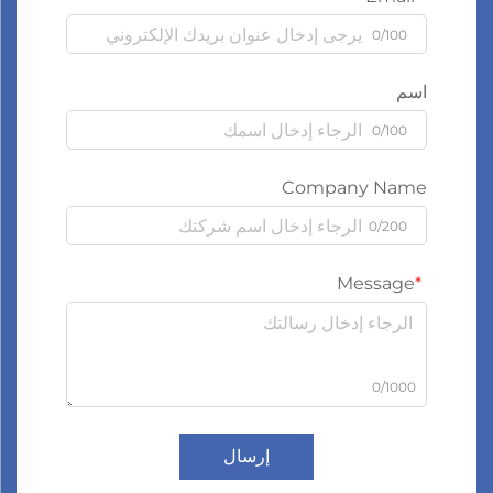
0/100
اسم
0/100
Company Name
0/200
Message
0/1000
إرسال