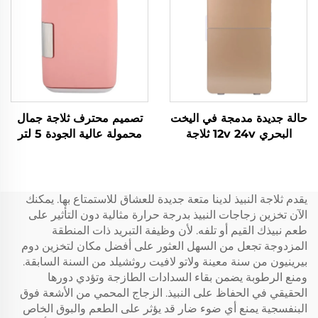
حالة جديدة مدمجة في اليخت
تصميم محترف ثلاجة جمال
البحري 12v 24v ثلاجة
محمولة عالية الجودة 5 لتر
مدمجة في 12v Dc درج
ثلاجة العناية بالبشرة حمراء
ثلاجة مدمجة في 20L سيارة
أو بيضاء ثلاجة صغيرة
Dc ميني درج ثلاجة
محمولة
يقدم ثلاجة النبيذ لدينا متعة جديدة للعشاق للاستمتاع بها. يمكنك
الآن تخزين زجاجات النبيذ بدرجة حرارة مثالية دون التأثير على
طعم نبيذك القيم أو تلفه. لأن وظيفة التبريد ذات المنطقة
المزدوجة تجعل من السهل العثور على أفضل مكان لتخزين دوم
بيرينيون من سنة معينة ولاتو لافيت روثشيلد من السنة السابقة.
ومنع الرطوبة يضمن بقاء السدادات الطازجة وتؤدي دورها
الحقيقي في الحفاظ على النبيذ. الزجاج المحمي من الأشعة فوق
البنفسجية يمنع أي ضوء ضار قد يؤثر على الطعم والبوق الخاص