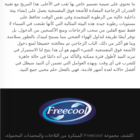
بنا تحتوي على صينية تصميم خاص بها ثقب في الأعلى. هذا المزيج مع تقنية
الجدران الزجاجية المضادة للأشعة فوق البنفسجية يعمل على إنشاء بيئة
داخلية خالية من الرطوبة المتجمدة وفي نفس الوقت تحافظ على
مستويات رطوبة جيدة. هذه البيئة المثالية التي كأنها صُنعت في السماء لا
فقط تمنع الفلين من سحب الزجاجات ومنع الأكسجين من الدخول، بل
توفر أيضًا طريقة لتداول الهواء الصحي مما يسمح لنبيذك بالتطور بسلاسة.
وما هو أكثر من ذلك، الباب الزجاجي تم معالجته خصيصًا لمنع دخول
الأشعة فوق البنفسجية. الشيء المهم هو أن هذا يتيح لنا الاستمرار في
تبريد النبيذ لأطول فترة ممكنة والتأكد من أنه دائمًا في حالة جاهزة
للشرب في أي وقت. وبهذه العوامل التي تضمن أن النبيذ سيظل في
أفضل حالاته لعدة أشهر قادمة، فهي بالفعل حلم محبي جمع النبيذ.
اكتشف مجموعة Freecool المبتكرة من الثلاجات والمجمدات المحمولة،