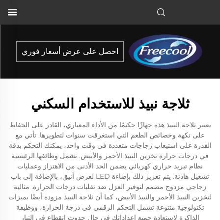
احصل على عرض أسعار فوري
ثلاجة نبيذ للاستخدام السكني
يعتبر ثلاجة النبيذ هذه جهازًا حكيمًا من الأداء المعياري، القادر على الحفاظ
على نكهة وخصائص الطعم التي استغرقت سنوات لتطويرها. تأتي مع
القدرة على استيعاب زجاجات متعددة في وقت واحد، يمكنك التحكم بدقة
في درجات حرارة تخزين النبيذ الأحمر والأبيض. تشمل وظائفها الرئيسية
نظام تبريد حراري كهربائي يضمن الحد الأدنى من الاهتزاز وعمليات
تشغيل هادئة. يتم تعزيز ذلك بإضاءة LED لعرض أنيق، بالإضافة إلى باب
زجاجي مزدوج مصمم لتوفير العزل ضد تقلبات درجات الحرارة. مثالية
لتخزين النبيذ الأحمر والنبيذ الأبيض، كما أن ثلاجة النبيذ مزودة أيضًا بميزات
تكنولوجية متنوعة تشمل التحكم الرقمي في درجة الحرارة، ووظيفة
الذاكرة لاستعادة جميع إعداداتك في حال حدوث انقطاع في التيار