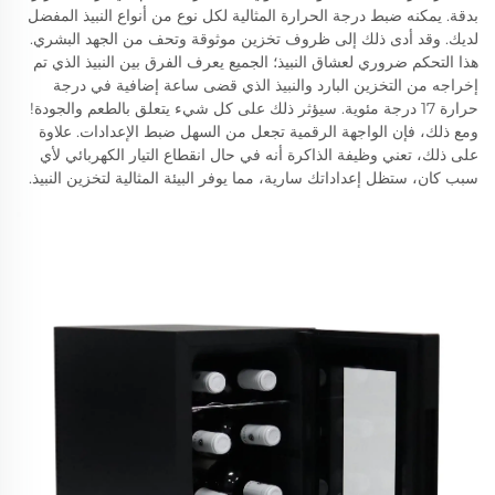
بدقة. يمكنه ضبط درجة الحرارة المثالية لكل نوع من أنواع النبيذ المفضل
لديك. وقد أدى ذلك إلى ظروف تخزين موثوقة وتحف من الجهد البشري.
هذا التحكم ضروري لعشاق النبيذ؛ الجميع يعرف الفرق بين النبيذ الذي تم
إخراجه من التخزين البارد والنبيذ الذي قضى ساعة إضافية في درجة
حرارة 17 درجة مئوية. سيؤثر ذلك على كل شيء يتعلق بالطعم والجودة!
ومع ذلك، فإن الواجهة الرقمية تجعل من السهل ضبط الإعدادات. علاوة
على ذلك، تعني وظيفة الذاكرة أنه في حال انقطاع التيار الكهربائي لأي
سبب كان، ستظل إعداداتك سارية، مما يوفر البيئة المثالية لتخزين النبيذ.