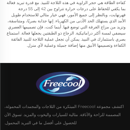
كفاءة الطاقة هي حجر الزاوية في هذه الثلاجة للنبيذ. مع قدرة تبريد فعالة
بما يكفي للحفاظ على درجات حرارة تتراوح بين 42 إلى 55 درجة
فهرنهايت، وبالنظر إلى جميع الأمور، فهي خيار مثالي للاستخدام طويل
الأمد الذي يستهلك الحد الأدنى من الكهرباء. إنها جذابة بصريًا، ومتناسقة،
وتزيد من مزاج الغرفة التي توضع فيها. أينما كنت، فإن تصميمها العصري
سيضفي لمسة أكثر دراماتيكية. الزجاج ذو الطبقتين يجعلها فعالة. استمتاع
بصري باستثمارك في النبيذ. يمكن أن تجعل عملية الثلاجة للنبيذ الفائقة
الكفاءة وتصميمها الأنيق منها إضافة جميلة وعملية لأي منزل.
اكتشف مجموعة Freecool المبتكرة من الثلاجات والمجمدات المحمولة،
المصممة للراحة والأناقة. مثالية للسيارات واليخوت والمزيد. تسوق الآن
للحصول على أفضل ما في التبريد المحمول.