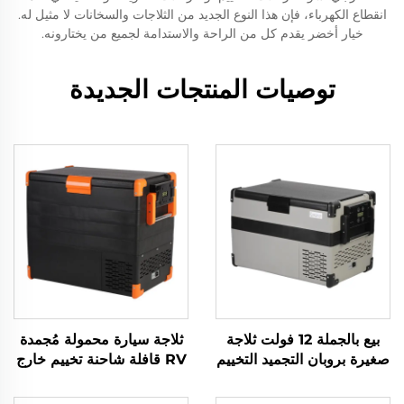
انقطاع الكهرباء، فإن هذا النوع الجديد من الثلاجات والسخانات لا مثيل له.
خيار أخضر يقدم كل من الراحة والاستدامة لجميع من يختارونه.
توصيات المنتجات الجديدة
بيع بالجملة 12 فولت ثلاجة
ثلاجة سيارة محمولة مُجمدة
صغيرة بروبان التجميد التخييم
RV قافلة شاحنة تخييم خارج
المحمول 12 فولت 32L ثلاجة
الباب صيد الأسماك كوخ خيمة
المجمد المحمول
صندوق بارد محمول السعر