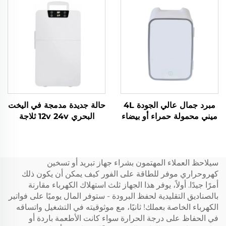
المصنع 52L
مبرد جمال عالي الجودة 4L
حالة جديدة مدمجة في اليخت
ميني محمولة حمراء أو بيضاء
البحري 12v 24v ثلاجة
مصدر طاقة كهربائية لعناية
مدمجة في 12v Dc درج
البشرة أو استخدام المرآب
ثلاجة مدمجة في 20L سيارة
حالة جديدة
Dc ميني درج ثلاجة
سيلاحظ العملاء المهتمون بشراء جهاز تبريد أو تسخين
كهروحراري موفر للطاقة على الفور كيف يمكن أن يكون ذلك
أمرًا جيدًا. أولاً، يوفر هذا الجهاز ثلث استهلاك الكهرباء مقارنة
بالصناديق التقليدية لحفظ البرودة - ستوفر المال يوميًا على فواتير
الكهرباء الخاصة بعملك! ثانيًا، مع موثوقيته في التشغيل واتساقه
في الحفاظ على درجة الحرارة سواء كانت الأطعمة باردة أو