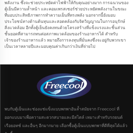
พลังงาน ซึ่งจะช่วยประหยัดค่าไฟฟ้าให้กับคุณอย่างมาก การฉนวนของ
ตู้เย็นมีความล้ำหน้า และคอมเพรสเซอร์ช่วยประหยัดพลังงานในขณะ
ที่มอบประสิทธิภาพการทำความเย็นที่ทรงพลัง นอกจากนี้ยังมอบ
ประโยชน์ทางด้านต้นทุนและสอดคล้องกับจิตวิญญาณในการอนุรักษ์
สิ่งแวดล้อม อีกทั้งตู้เย็นยังคงทนด้วยโครงสร้างที่แข็งแรงและชิ้นส่วน
ชั้นยอดที่สามารถทนต่อสภาพแวดล้อมของร้านอาหารได้ สำหรับ
เจ้าของร้านอาหารแล้ว หมายถึงการลงทุนที่มั่นคงซึ่งจะอยู่กับพวกเขา
เป็นเวลาหลายปีและมอบคุณค่าเกินกว่าเงินที่จ่ายไป
พบกับตู้เย็นและช่องแช่แข็งแบบพกพาอันล้ำสมัยจาก Freecool ที่
ออกแบบมาเพื่อความสะดวกสบายและมีสไตล์ เหมาะสำหรับรถยนต์
เรือยอทช์ และอื่นๆ อีกมากมาย เลือกซื้อตู้เย็นแบบพกพาที่ดีที่สุดได้แล้ว