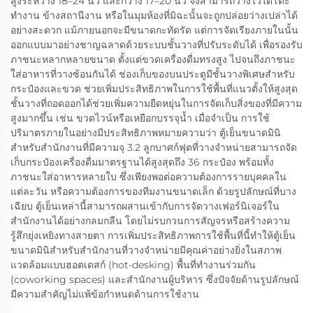
สูงระหว่าง 18–24 นิ้ว และกว้าง 17–20 นิ้ว จึงสามารถวางไว้ใต้โต๊ะ
ทำงาน ข้างสถานีงาน หรือในมุมห้องที่มิฉะนั้นจะถูกปล่อยว่างเปล่าได้
อย่างสะดวก แม้ภายนอกจะมีขนาดกะทัดรัด แต่การจัดเรียงภายในนั้น
ออกแบบมาอย่างชาญฉลาดด้วยระบบชั้นวางที่ปรับระดับได้ เพื่อรองรับ
ภาชนะหลากหลายขนาด ตั้งแต่ขวดเครื่องดื่มทรงสูง ไปจนถึงภาชนะ
ใส่อาหารที่วางซ้อนกันได้ ช่องเก็บของบนประตูมีชั้นวางพิเศษสำหรับ
กระป๋องและขวด ช่วยเพิ่มประสิทธิภาพในการใช้พื้นที่แนวตั้งให้สูงสุด
ชั้นวางที่ถอดออกได้ช่วยเพิ่มความยืดหยุ่นในการจัดเก็บสิ่งของที่มีความ
สูงมากขึ้น เช่น ขวดไวน์หรือเหยือกบรรจุน้ำ เมื่อจำเป็น การใช้
ปริมาตรภายในอย่างมีประสิทธิภาพหมายความว่า ตู้เย็นขนาดมินิ
สำหรับสำนักงานที่มีความจุ 3.2 ลูกบาศก์ฟุตที่วางจำหน่ายสามารถจัด
เก็บกระป๋องเครื่องดื่มมาตรฐานได้สูงสุดถึง 36 กระป๋อง พร้อมทั้ง
ภาชนะใส่อาหารหลายใบ ซึ่งเพียงพอต่อความต้องการรายบุคคลใน
แต่ละวัน หรือความต้องการของทีมงานขนาดเล็ก ด้วยรูปลักษณ์ที่บาง
เฉียบ ตู้เย็นเหล่านี้สามารถผสานเข้ากับการจัดวางเฟอร์นิเจอร์ใน
สำนักงานได้อย่างกลมกลืน โดยไม่รบกวนการสัญจรหรือสร้างความ
รู้สึกยุ่งเหยิงทางสายตา การเพิ่มประสิทธิภาพการใช้พื้นที่นี้ทำให้ตู้เย็น
ขนาดมินิสำหรับสำนักงานที่วางจำหน่ายมีคุณค่าอย่างยิ่งในสภาพ
แวดล้อมแบบฮอตเดสก์ (hot-desking) พื้นที่ทำงานร่วมกัน
(coworking spaces) และสำนักงานผู้บริหาร ซึ่งปัจจัยด้านรูปลักษณ์
มีความสำคัญไม่แพ้ข้อกำหนดด้านการใช้งาน