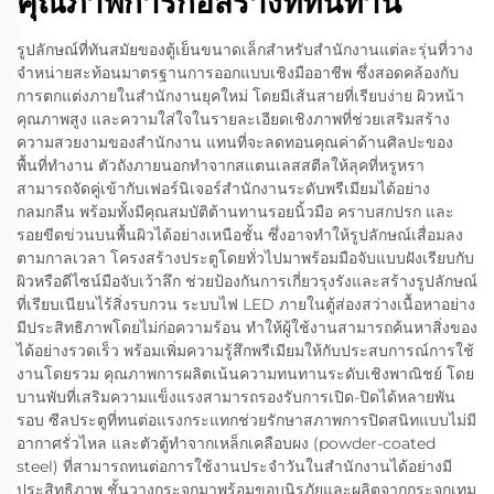
คุณภาพการก่อสร้างที่ทนทาน
รูปลักษณ์ที่ทันสมัยของตู้เย็นขนาดเล็กสำหรับสำนักงานแต่ละรุ่นที่วาง
จำหน่ายสะท้อนมาตรฐานการออกแบบเชิงมืออาชีพ ซึ่งสอดคล้องกับ
การตกแต่งภายในสำนักงานยุคใหม่ โดยมีเส้นสายที่เรียบง่าย ผิวหน้า
คุณภาพสูง และความใส่ใจในรายละเอียดเชิงภาพที่ช่วยเสริมสร้าง
ความสวยงามของสำนักงาน แทนที่จะลดทอนคุณค่าด้านศิลปะของ
พื้นที่ทำงาน ตัวถังภายนอกทำจากสแตนเลสสตีลให้ลุคที่หรูหรา
สามารถจัดคู่เข้ากับเฟอร์นิเจอร์สำนักงานระดับพรีเมียมได้อย่าง
กลมกลืน พร้อมทั้งมีคุณสมบัติต้านทานรอยนิ้วมือ คราบสกปรก และ
รอยขีดข่วนบนพื้นผิวได้อย่างเหนือชั้น ซึ่งอาจทำให้รูปลักษณ์เสื่อมลง
ตามกาลเวลา โครงสร้างประตูโดยทั่วไปมาพร้อมมือจับแบบฝังเรียบกับ
ผิวหรือดีไซน์มือจับเว้าลึก ช่วยป้องกันการเกี่ยวรุงรังและสร้างรูปลักษณ์
ที่เรียบเนียนไร้สิ่งรบกวน ระบบไฟ LED ภายในตู้ส่องสว่างเนื้อหาอย่าง
มีประสิทธิภาพโดยไม่ก่อความร้อน ทำให้ผู้ใช้งานสามารถค้นหาสิ่งของ
ได้อย่างรวดเร็ว พร้อมเพิ่มความรู้สึกพรีเมียมให้กับประสบการณ์การใช้
งานโดยรวม คุณภาพการผลิตเน้นความทนทานระดับเชิงพาณิชย์ โดย
บานพับที่เสริมความแข็งแรงสามารถรองรับการเปิด-ปิดได้หลายพัน
รอบ ซีลประตูที่ทนต่อแรงกระแทกช่วยรักษาสภาพการปิดสนิทแบบไม่มี
อากาศรั่วไหล และตัวตู้ทำจากเหล็กเคลือบผง (powder-coated
steel) ที่สามารถทนต่อการใช้งานประจำวันในสำนักงานได้อย่างมี
ประสิทธิภาพ ชั้นวางกระจกมาพร้อมขอบนิรภัยและผลิตจากกระจกเทม