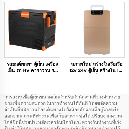
และการเดินทาง
ประการใช้งาน ตู้เย็น ตู้เย็น
เครื่องเย็น
รถยนต์พกพา ตู้เย็น เครื่อง
สภาพใหม่ สร้างในเรือเรือ
เย็น รถ Rv คาราวาน รถ
12v 24v ตู้เย็น สร้างใน 12v
บรรทุก แคมป์ กลางประตู ตู้
Dc ตู้เย็น ตู้เย็นรถยนต์ 20l
ตกปลา คูเทนท์ หม้อเย็นพก
Dc ตู้เย็นขนาดเล็ก
พา ราคาโรงงาน 52L
การลงทุนซื้อตู้เย็นขนาดเล็กสำหรับสำนักงานที่วางจำหน่าย
ช่วยเพิ่มความสะดวกในการทำงานได้ทันที โดยขจัดความ
จำเป็นที่พนักงานต้องเดินทางไปยังห้องพักผ่อนที่อยู่ไกลหรือ
ออกจากสถานที่ทำงานเพื่อเก็บอาหาร ข้อได้เปรียบจากความ
ใกล้ชิดนี้ช่วยประหยัดเวลาอันมีค่าในระหว่างวันทำงานที่เร่ง
รีบ ทำให้พนักงานสามารถรักษาประสิทธิภาพการทำงานไว้