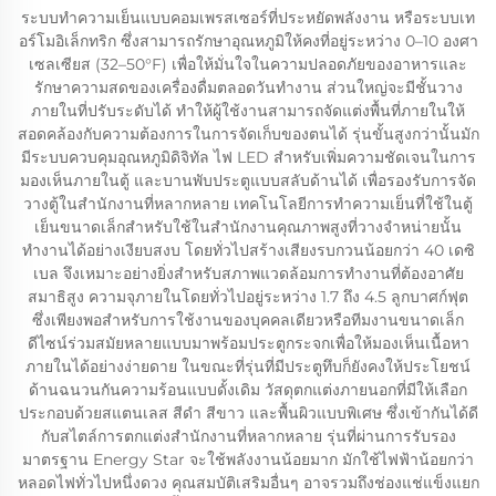
ระบบทำความเย็นแบบคอมเพรสเซอร์ที่ประหยัดพลังงาน หรือระบบเท
อร์โมอิเล็กทริก ซึ่งสามารถรักษาอุณหภูมิให้คงที่อยู่ระหว่าง 0–10 องศา
เซลเซียส (32–50°F) เพื่อให้มั่นใจในความปลอดภัยของอาหารและ
รักษาความสดของเครื่องดื่มตลอดวันทำงาน ส่วนใหญ่จะมีชั้นวาง
ภายในที่ปรับระดับได้ ทำให้ผู้ใช้งานสามารถจัดแต่งพื้นที่ภายในให้
สอดคล้องกับความต้องการในการจัดเก็บของตนได้ รุ่นขั้นสูงกว่านั้นมัก
มีระบบควบคุมอุณหภูมิดิจิทัล ไฟ LED สำหรับเพิ่มความชัดเจนในการ
มองเห็นภายในตู้ และบานพับประตูแบบสลับด้านได้ เพื่อรองรับการจัด
วางตู้ในสำนักงานที่หลากหลาย เทคโนโลยีการทำความเย็นที่ใช้ในตู้
เย็นขนาดเล็กสำหรับใช้ในสำนักงานคุณภาพสูงที่วางจำหน่ายนั้น
ทำงานได้อย่างเงียบสงบ โดยทั่วไปสร้างเสียงรบกวนน้อยกว่า 40 เดซิ
เบล จึงเหมาะอย่างยิ่งสำหรับสภาพแวดล้อมการทำงานที่ต้องอาศัย
สมาธิสูง ความจุภายในโดยทั่วไปอยู่ระหว่าง 1.7 ถึง 4.5 ลูกบาศก์ฟุต
ซึ่งเพียงพอสำหรับการใช้งานของบุคคลเดียวหรือทีมงานขนาดเล็ก
ดีไซน์ร่วมสมัยหลายแบบมาพร้อมประตูกระจกเพื่อให้มองเห็นเนื้อหา
ภายในได้อย่างง่ายดาย ในขณะที่รุ่นที่มีประตูทึบก็ยังคงให้ประโยชน์
ด้านฉนวนกันความร้อนแบบดั้งเดิม วัสดุตกแต่งภายนอกที่มีให้เลือก
ประกอบด้วยสแตนเลส สีดำ สีขาว และพื้นผิวแบบพิเศษ ซึ่งเข้ากันได้ดี
กับสไตล์การตกแต่งสำนักงานที่หลากหลาย รุ่นที่ผ่านการรับรอง
มาตรฐาน Energy Star จะใช้พลังงานน้อยมาก มักใช้ไฟฟ้าน้อยกว่า
หลอดไฟทั่วไปหนึ่งดวง คุณสมบัติเสริมอื่นๆ อาจรวมถึงช่องแช่แข็งแยก