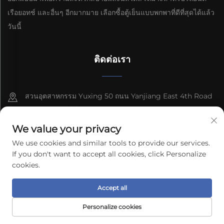
เรือยอทช์ และอื่นๆ อีกมากมาย เลือกซื้อตู้เย็นแบบพกพาที่ดีที่สุดได้แล้ว
วันนี้
ติดต่อเรา
สวนอุตสาหกรรม Yuxing 50 ถนน Yanjiang East 4th Road
เขตพัฒนาเทอร์ช์ เมือง Zhongshan จังหวัดกวางดง
We value your privacy
8613603092966
We use cookies and similar tools to provide our services.
[email protected]
If you don't want to accept all cookies, click Personalize
cookies.
ลิขสิทธิ์ © 2026 บริษัทเทคโนโลยีไฟฟ้ากว่างตง Freecool จำกัด สงวน
Accept all
สิทธิ์ทั้งหมด
นโยบายความเป็นส่วนตัว
Personalize cookies
หน้าแรก
ผลิตภัณฑ์
อีเมล
โทร