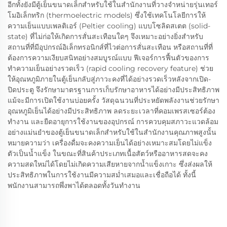
อีกทั้งยังมีตู้เย็นขนาดเล็กสำหรับใช้ในสำนักงานที่วางจำหน่ายรุ่นเทอร์
โมอิเล็กทริก (thermoelectric models) ซึ่งใช้เทคโนโลยีการให้
ความเย็นแบบเพลติเอร์ (Peltier cooling) แบบโซลิดสเตต (solid-
state) ที่ไม่ก่อให้เกิดการสั่นสะเทือนใดๆ จึงเหมาะอย่างยิ่งสำหรับ
สถานที่ที่มีอุปกรณ์อิเล็กทรอนิกส์ที่ไวต่อการสั่นสะเทือน หรือสถานที่ที่
ต้องการความเงียบสนิทอย่างสมบูรณ์แบบ ฟีเจอร์การฟื้นตัวของการ
ทำความเย็นอย่างรวดเร็ว (rapid cooling recovery feature) ช่วย
ให้อุณหภูมิภายในตู้เย็นกลับสู่ภาวะคงที่ได้อย่างรวดเร็วหลังจากเปิด-
ปิดประตู จึงรักษามาตรฐานการเก็บรักษาอาหารได้อย่างมีประสิทธิภาพ
แม้จะมีการเปิดใช้งานบ่อยครั้ง วัสดุฉนวนที่ประหยัดพลังงานช่วยรักษา
อุณหภูมิเย็นได้อย่างมีประสิทธิภาพ ลดระยะเวลาที่คอมเพรสเซอร์ต้อง
ทำงาน และยืดอายุการใช้งานของอุปกรณ์ การควบคุมสภาวะแวดล้อม
อย่างแม่นยำของตู้เย็นขนาดเล็กสำหรับใช้ในสำนักงานคุณภาพสูงนั้น
หมายความว่า เครื่องดื่มจะคงความเย็นได้อย่างเหมาะสมโดยไม่แข็ง
ตัวเป็นน้ำแข็ง ในขณะที่สินค้าประเภทเนื้อสัตว์หรืออาหารสดจะคง
ความสดใหม่ได้โดยไม่เกิดความเสียหายจากน้ำแข็งเกาะ ซึ่งส่งผลให้
ประสิทธิภาพในการใช้งานมีความสม่ำเสมอและเชื่อถือได้ ทั้งนี้
พนักงานสามารถพึ่งพาได้ตลอดทั้งวันทำงาน