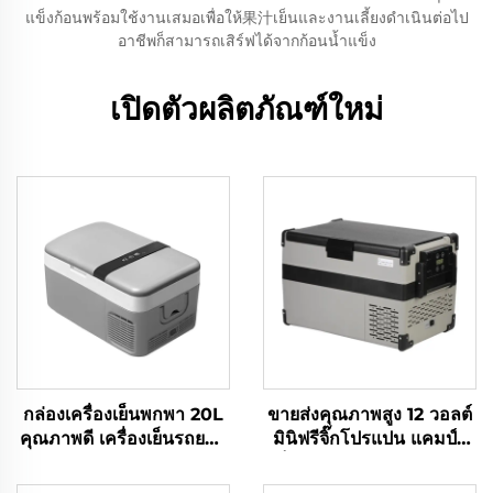
แข็งก้อนพร้อมใช้งานเสมอเพื่อให้果汁เย็นและงานเลี้ยงดำเนินต่อไป
อาชีพก็สามารถเสิร์ฟได้จากก้อนน้ำแข็ง
เปิดตัวผลิตภัณฑ์ใหม่
กล่องเครื่องเย็นพกพา 20L
ขายส่งคุณภาพสูง 12 วอลต์
คุณภาพดี เครื่องเย็นรถยนต์
มินิฟรีจิ๊กโปรแปน แคมป์ตู้
12V สําหรับแคมป์ รถบ้าน
เย็นพกพา 12 วอลต์ 32L ตู้
และการเดินทาง
เย็น เครื่องเย็นพกพา