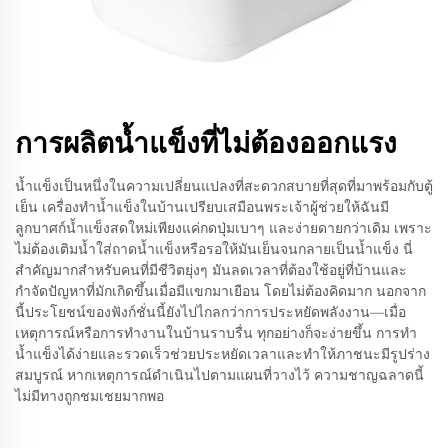
การผลิตน้ำแข็งที่ไม่ต้องออกแรง
น้ำแข็งเป็นหนึ่งในความเปลี่ยนแปลงที่สะดวกสบายที่สุดที่มาพร้อมกับตู้
เย็น เครื่องทำน้ำแข็งในบ้านเปรียบเสมือนพระเจ้าผู้ช่วยให้ฉันมี
ลูกบาศก์น้ำแข็งสดใหม่เพียงแค่กดปุ่มเบาๆ และง่ายดายกว่าเดิม เพราะ
ไม่ต้องเติมน้ำใส่ถาดน้ำแข็งหรือรอให้มันเย็นจนกลายเป็นน้ำแข็ง นี่
สำคัญมากสำหรับคนที่มีชีวิตยุ่งๆ มันลดเวลาที่ต้องใช้อยู่ที่บ้านและ
กำจัดปัญหาที่มักเกิดขึ้นเมื่อมีแขกมาเยือน โดยไม่ต้องคิดมาก นอกจาก
นี้ประโยชน์ของฟังก์ชั่นนี้ยังไปไกลกว่าการประหยัดพลังงาน—เมื่อ
เหตุการณ์หรือการทำงานในบ้านราบรื่น ทุกอย่างก็จะง่ายขึ้น การทำ
น้ำแข็งได้ง่ายและรวดเร็วช่วยประหยัดเวลาและทำให้ภาชนะมีรูปร่าง
สมบูรณ์ หากเหตุการณ์ดำเนินไปตามแผนที่วางไว้ ความชาญฉลาดนี้
ไม่มีทางถูกชมเชยมากพอ