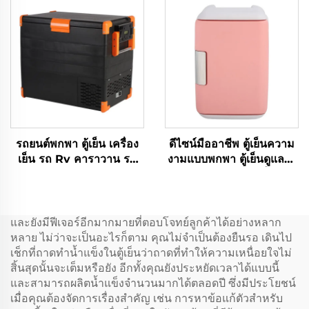
รถยนต์พกพา ตู้เย็น เครื่อง
ดีไซน์มืออาชีพ ตู้เย็นความ
เย็น รถ Rv คาราวาน รถ
งามแบบพกพา ตู้เย็นดูแลผิว
บรรทุก แคมป์ กลางประตู ตู้
5 ลิตร คุณภาพดี ตู้เย็นแบบ
ตกปลา คูเทนท์ หม้อเย็นพก
พกพาขนาดเล็ก สีแดงหรือสี
พา ราคาโรงงาน 52L
ขาว
และยังมีฟีเจอร์อีกมากมายที่ตอบโจทย์ลูกค้าได้อย่างหลาก
หลาย ไม่ว่าจะเป็นอะไรก็ตาม คุณไม่จำเป็นต้องยืนรอ เดินไป
เช็กที่ถาดทำน้ำแข็งในตู้เย็นว่าถาดที่ทำให้ความเหนื่อยใจไม่
สิ้นสุดนั้นจะเต็มหรือยัง อีกทั้งคุณยังประหยัดเวลาได้แบบนี้
และสามารถผลิตน้ำแข็งจำนวนมากได้ตลอดปี ซึ่งมีประโยชน์
เมื่อคุณต้องจัดการเรื่องสำคัญ เช่น การหาข้อแก้ตัวสำหรับ