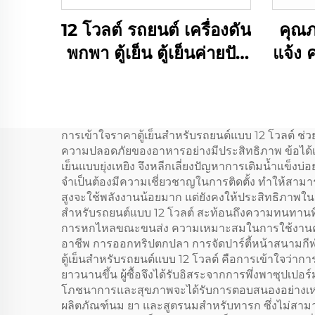
12 โวลต์ รถยนต์ เครื่องดัน
คุณภ
พกพา ตู้เย็น ตู้เย็นค่ายปัก
แจ้ง 
ผ่อน ตู้เย็นรถไฟฟ้าขนาด
พิก
เล็ก ตู้เย็นรถ 18L
ประก
การเข้าใจราคาตู้เย็นสำหรับรถยนต์แบบ 12 โวลต์ ช่วย
ความปลอดภัยของอาหารอย่างมีประสิทธิภาพ ข้อได้เป
เย็นแบบยุ่งเหยิง จึงหลีกเลี่ยงปัญหาการเติมน้ำแข็งบ
จำเป็นต้องมีความเชี่ยวชาญในการติดตั้ง ทำให้สามา
สูงจะใช้พลังงานน้อยมาก แต่ยังคงให้ประสิทธิภาพใน
สำหรับรถยนต์แบบ 12 โวลต์ สะท้อนถึงความทนทานที่ออ
การหกไหลขณะขนส่ง ความเหมาะสมในการใช้งานครอบ
อาชีพ การออกทริปตกปลา การจัดปาร์ตี้หน้าสนามกีฬ
ตู้เย็นสำหรับรถยนต์แบบ 12 โวลต์ คือการเข้าใจว่าการ
ยาวนานขึ้น ผู้ซื้อจึงได้รับอิสระจากการพึ่งพาซุปเ
โภชนาการและสุขภาพจะได้รับการตอบสนองอย่างเหมาะสม
ผลิตภัณฑ์นม ยา และสูตรนมสำหรับทารก ซึ่งไม่สามารถ