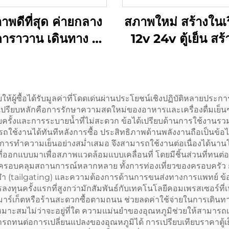
าพดีที่สุด ค่ายกลาง
สภาพใหม่ สร้างในเร
คาราวาน เดินทาง รถ
12v 24v ตู้เย็น สร
นิค และบ้าน รถสอง
12v Dc ตู้เย็น ตู้เ
ารใช้งาน ตู้เย็น ตู้
รถยนต์ 20l Dc ตู้
เย็น เครื่องเย็น
ขนาดเล็ก
ให้ผู้ซื้อได้รับมูลค่าที่โดดเด่นผ่านประโยชน์เชิงปฏิบัติหลายป
รียบหลักคือการรักษาความสดใหม่ของอาหารและเครื่องดื่มเย็นๆ ได
่อยครั้งและการระบายน้ำที่ไม่สะดวก ข้อได้เปรียบด้านการใช้งานรวม
รถใช้งานได้ทันทีหลังการซื้อ ประสิทธิภาพด้านพลังงานถือเป็นข้
การทำความเย็นอย่างสม่ำเสมอ จึงสามารถใช้งานต่อเนื่องได้นานโด
กแบบมาเพื่อสภาพแวดล้อมแบบเคลื่อนที่ โดยมีชิ้นส่วนที่ทนต่อแร
คลุมสถานการณ์หลากหลาย ทั้งการท่องเที่ยวของครอบครัว กา
า (tailgating) และความต้องการด้านการขนส่งทางการแพทย์ ข้อมู
ลงทุนครั้งแรกที่สูงกว่ามักสัมพันธ์กับเทคโนโลยีคอมเพรสเซอร์ที่เ
ปอร์มาร์เก็ตหรือร้านสะดวกซื้อตามถนน ช่วยลดค่าใช้จ่ายในการเดิน
ไม่ว่าจะอยู่ที่ใด ความแม่นยำของอุณหภูมิช่วยให้สามารถเก็บรั
ทนต่อการเปลี่ยนแปลงของอุณหภูมิได้ การเปรียบเทียบราคาตู้เย็นส