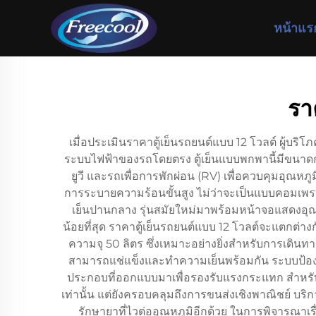
หน้าแร
รา
เมื่อประเมินราคาตู้เย็นรถยนต์แบบ 12 โวลต์ ผู้
ระบบไฟฟ้าของรถโดยตรง ตู้เย็นแบบพกพานี้มีขนาดก
ยูวี และรถเพื่อการพักผ่อน (RV) เพื่อควบคุมอุณหภ
การระบายความร้อนขั้นสูง ไม่ว่าจะเป็นแบบคอมเพรสเ
เย็นปานกลาง รุ่นสมัยใหม่มาพร้อมหน้าจอแสดงอุณหภู
น้อยที่สุด ราคาตู้เย็นรถยนต์แบบ 12 โวลต์จะแตกต่
ความจุ 50 ลิตร ซึ่งเหมาะอย่างยิ่งสำหรับการเดิน
สามารถแช่แข็งและทำความเย็นพร้อมกัน ระบบป้องกั
ประกอบที่ออกแบบมาเพื่อรองรับแรงกระแทก สำหรับก
เท่านั้น แต่ยังครอบคลุมถึงการขนส่งเชิงพาณิชย์ บร
รักษายาที่ไวต่ออุณหภูมิอีกด้วย ในการพิจารณาเ