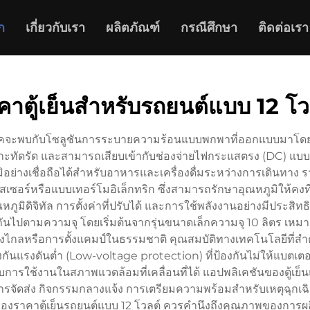
ก
เกี่ยวกับเรา
ผลิตภัณฑ์
กรณีศึกษา
ติดต่อเรา
คาตู้เย็นสำหรับรถยนต์แบบ 12 โว
บริโภคจะพบกับโซลูชันการระบายความร้อนแบบพกพาที่ออกแบบมาโดย
ะทัดรัด และสามารถเสียบเข้ากับช่องจ่ายไฟกระแสตรง (DC) แบบ 1
ูมิอย่างเชื่อถือได้สำหรับอาหารและเครื่องดื่มระหว่างการเดินทาง
ซอร์หรือแบบเทอร์โมอิเล็กทริก ซึ่งสามารถรักษาอุณหภูมิให้คงท
มิดิจิทัล การตั้งค่าที่ปรับได้ และการใช้พลังงานอย่างมีประสิท
างกันไปตามความจุ โดยเริ่มต้นจากรุ่นขนาดเล็กความจุ 10 ลิตร เ
ทางไกลหรือการตั้งแคมป์ในธรรมชาติ คุณสมบัติทางเทคโนโลยีที่สำ
นแรงดันต่ำ (Low-voltage protection) ที่ป้องกันไม่ให้แบตเตอ
ารใช้งานในสภาพแวดล้อมที่เคลื่อนที่ได้ แอปพลิเคชันของตู้เย็
ิการจัดส่ง กิจกรรมกลางแจ้ง การเตรียมความพร้อมสำหรับเหตุฉุกเฉ
รื่องราคาตู้เย็นรถยนต์แบบ 12 โวลต์ ควรคำนึงถึงคุณภาพของการผ