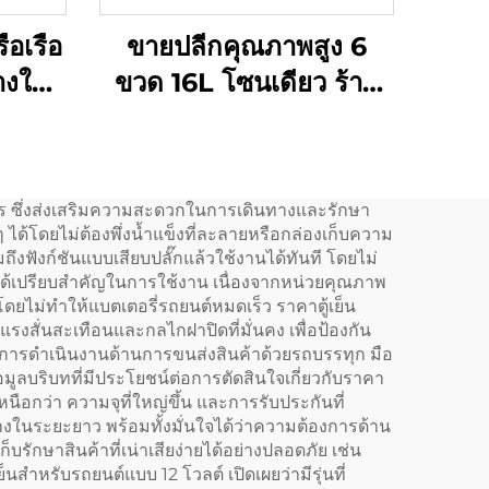
ือเรือ
ขายปลีกคุณภาพสูง 6
้างใน
ขวด 16L โซนเดียว ร้าน
ย็น
ไวน์
เย็น
ระการ ซึ่งส่งเสริมความสะดวกในการเดินทางและรักษา
้โดยไม่ต้องพึ่งน้ำแข็งที่ละลายหรือกล่องเก็บความ
ถึงฟังก์ชันแบบเสียบปลั๊กแล้วใช้งานได้ทันที โดยไม่
อได้เปรียบสำคัญในการใช้งาน เนื่องจากหน่วยคุณภาพ
ยไม่ทำให้แบตเตอรี่รถยนต์หมดเร็ว ราคาตู้เย็น
งสั่นสะเทือนและกลไกฝาปิดที่มั่นคง เพื่อป้องกัน
รดำเนินงานด้านการขนส่งสินค้าด้วยรถบรรทุก มือ
ลบริบทที่มีประโยชน์ต่อการตัดสินใจเกี่ยวกับราคา
หนือกว่า ความจุที่ใหญ่ขึ้น และการรับประกันที่
ทางในระยะยาว พร้อมทั้งมั่นใจได้ว่าความต้องการด้าน
กษาสินค้าที่เน่าเสียง่ายได้อย่างปลอดภัย เช่น
ำหรับรถยนต์แบบ 12 โวลต์ เปิดเผยว่ามีรุ่นที่