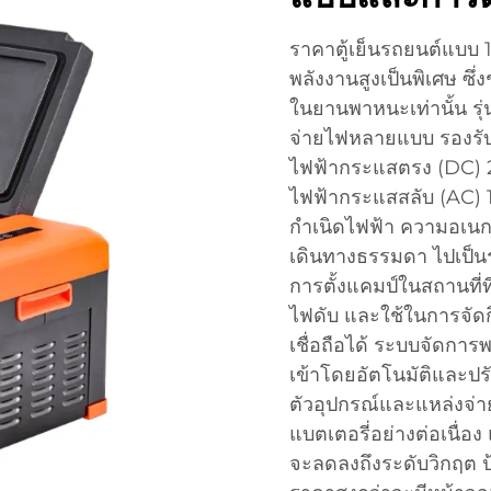
ราคาตู้เย็นรถยนต์แบบ 1
พลังงานสูงเป็นพิเศษ ซึ่
ในยานพาหนะเท่านั้น รุ่
จ่ายไฟหลายแบบ รองรั
ไฟฟ้ากระแสตรง (DC) 2
ไฟฟ้ากระแสสลับ (AC) 1
กำเนิดไฟฟ้า ความอเนกปร
เดินทางธรรมดา ไปเป็
การตั้งแคมป์ในสถานที่
ไฟดับ และใช้ในการจัดก
เชื่อถือได้ ระบบจัดกา
เข้าโดยอัตโนมัติและปร
ตัวอุปกรณ์และแหล่งจ่
แบตเตอรี่อย่างต่อเนื่อ
จะลดลงถึงระดับวิกฤต ป้