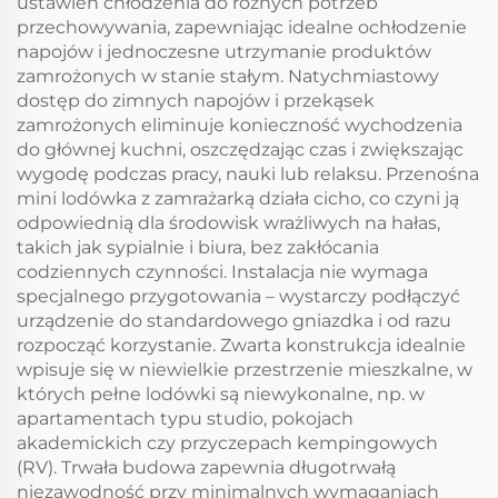
ustawień chłodzenia do różnych potrzeb
przechowywania, zapewniając idealne ochłodzenie
napojów i jednoczesne utrzymanie produktów
zamrożonych w stanie stałym. Natychmiastowy
dostęp do zimnych napojów i przekąsek
zamrożonych eliminuje konieczność wychodzenia
do głównej kuchni, oszczędzając czas i zwiększając
wygodę podczas pracy, nauki lub relaksu. Przenośna
mini lodówka z zamrażarką działa cicho, co czyni ją
odpowiednią dla środowisk wrażliwych na hałas,
takich jak sypialnie i biura, bez zakłócania
codziennych czynności. Instalacja nie wymaga
specjalnego przygotowania – wystarczy podłączyć
urządzenie do standardowego gniazdka i od razu
rozpocząć korzystanie. Zwarta konstrukcja idealnie
wpisuje się w niewielkie przestrzenie mieszkalne, w
których pełne lodówki są niewykonalne, np. w
apartamentach typu studio, pokojach
akademickich czy przyczepach kempingowych
(RV). Trwała budowa zapewnia długotrwałą
niezawodność przy minimalnych wymaganiach