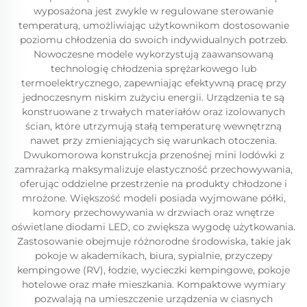
wyposażona jest zwykle w regulowane sterowanie
temperaturą, umożliwiając użytkownikom dostosowanie
poziomu chłodzenia do swoich indywidualnych potrzeb.
Nowoczesne modele wykorzystują zaawansowaną
technologię chłodzenia sprężarkowego lub
termoelektrycznego, zapewniając efektywną pracę przy
jednoczesnym niskim zużyciu energii. Urządzenia te są
konstruowane z trwałych materiałów oraz izolowanych
ścian, które utrzymują stałą temperaturę wewnętrzną
nawet przy zmieniających się warunkach otoczenia.
Dwukomorowa konstrukcja przenośnej mini lodówki z
zamrażarką maksymalizuje elastyczność przechowywania,
oferując oddzielne przestrzenie na produkty chłodzone i
mrożone. Większość modeli posiada wyjmowane półki,
komory przechowywania w drzwiach oraz wnętrze
oświetlane diodami LED, co zwiększa wygodę użytkowania.
Zastosowanie obejmuje różnorodne środowiska, takie jak
pokoje w akademikach, biura, sypialnie, przyczepy
kempingowe (RV), łodzie, wycieczki kempingowe, pokoje
hotelowe oraz małe mieszkania. Kompaktowe wymiary
pozwalają na umieszczenie urządzenia w ciasnych