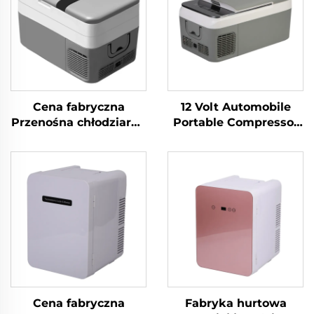
Cena fabryczna
12 Volt Automobile
Przenośna chłodziarka
Portable Compressor
kempingowa 12 V DC
Lodówka Camping
Lodówka
Lodówka Zamrażarka
samochodowa
Mini Elektryczna
Chłodziarka
Lodówka
samochodowa 30L
Samochodowa
Cena fabryczna
Fabryka hurtowa