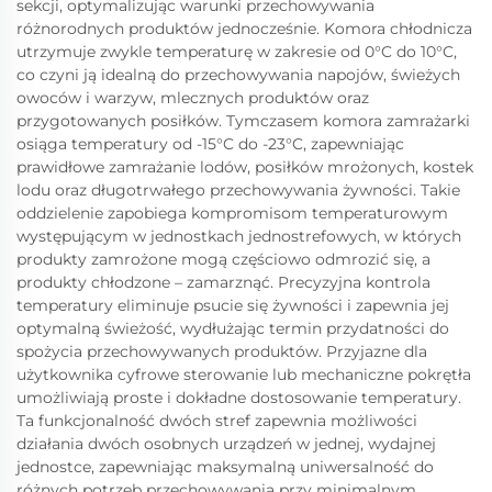
sekcji, optymalizując warunki przechowywania
różnorodnych produktów jednocześnie. Komora chłodnicza
utrzymuje zwykle temperaturę w zakresie od 0°C do 10°C,
co czyni ją idealną do przechowywania napojów, świeżych
owoców i warzyw, mlecznych produktów oraz
przygotowanych posiłków. Tymczasem komora zamrażarki
osiąga temperatury od -15°C do -23°C, zapewniając
prawidłowe zamrażanie lodów, posiłków mrożonych, kostek
lodu oraz długotrwałego przechowywania żywności. Takie
oddzielenie zapobiega kompromisom temperaturowym
występującym w jednostkach jednostrefowych, w których
produkty zamrożone mogą częściowo odmrozić się, a
produkty chłodzone – zamarznąć. Precyzyjna kontrola
temperatury eliminuje psucie się żywności i zapewnia jej
optymalną świeżość, wydłużając termin przydatności do
spożycia przechowywanych produktów. Przyjazne dla
użytkownika cyfrowe sterowanie lub mechaniczne pokrętła
umożliwiają proste i dokładne dostosowanie temperatury.
Ta funkcjonalność dwóch stref zapewnia możliwości
działania dwóch osobnych urządzeń w jednej, wydajnej
jednostce, zapewniając maksymalną uniwersalność do
różnych potrzeb przechowywania przy minimalnym