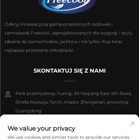
Odkryj innowacyjną gamę przenośnych lodówek i
zamrażarek Freecool, zaprojektowanych dla wygody i stylu.
Idealne do samochodów, jachtów i nie tylko. Kup teraz
najlepsze przenośne chłodziarki.
SKONTAKTUJ SIĘ Z NAMI
Park przemysłowy Yuxing, 50 Yanjiang East 4th Road,
Strefa Rozwoju Torch, miasto Zhongshan, prowincja
Guangdong
8613603092966
We value your privacy
We use cookies and similar tools to provide our services.
[email protected]