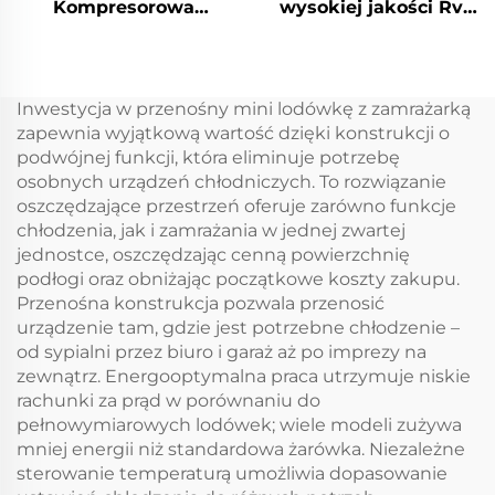
Kompresorowa
wysokiej jakości Rv
przenośna lodówka
Boat Caravan Car
9LCar przenośna
Cooler Box przenośna
lodówka DC12V/Ac100V
lodówka 12 V
Lodówki
Inwestycja w przenośny mini lodówkę z zamrażarką
samochodowe
zapewnia wyjątkową wartość dzięki konstrukcji o
Lodówka Frzzers
podwójnej funkcji, która eliminuje potrzebę
osobnych urządzeń chłodniczych. To rozwiązanie
oszczędzające przestrzeń oferuje zarówno funkcje
chłodzenia, jak i zamrażania w jednej zwartej
jednostce, oszczędzając cenną powierzchnię
podłogi oraz obniżając początkowe koszty zakupu.
Przenośna konstrukcja pozwala przenosić
urządzenie tam, gdzie jest potrzebne chłodzenie –
od sypialni przez biuro i garaż aż po imprezy na
zewnątrz. Energooptymalna praca utrzymuje niskie
rachunki za prąd w porównaniu do
pełnowymiarowych lodówek; wiele modeli zużywa
mniej energii niż standardowa żarówka. Niezależne
sterowanie temperaturą umożliwia dopasowanie