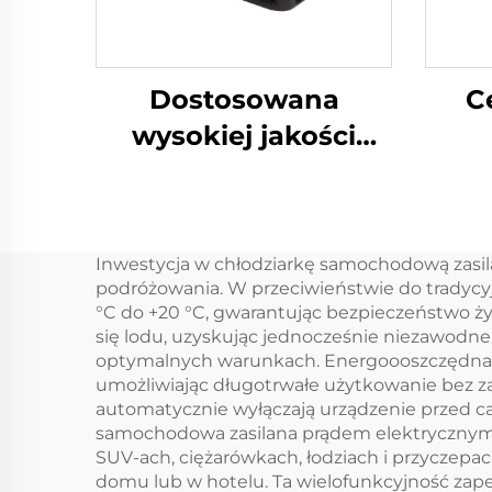
Dostosowana
C
wysokiej jakości
lodówka przenośna
sprężarka chłodnicza
kem
pudełko
Inwestycja w chłodziarkę samochodową zasil
samochodowe 12v
s
podróżowania. W przeciwieństwie do tradycy
lodówka
°C do +20 °C, gwarantując bezpieczeństwo żywn
się lodu, uzyskując jednocześnie niezawodne
samochodowa
sa
optymalnych warunkach. Energoooszczędna ko
zamrażarka 12v
umożliwiając długotrwałe użytkowanie bez 
automatycznie wyłączają urządzenie przed 
kempingowa
samochodowa zasilana prądem elektrycznym 
lodówka
SUV-ach, ciężarówkach, łodziach i przyczep
domu lub w hotelu. Ta wielofunkcyjność za