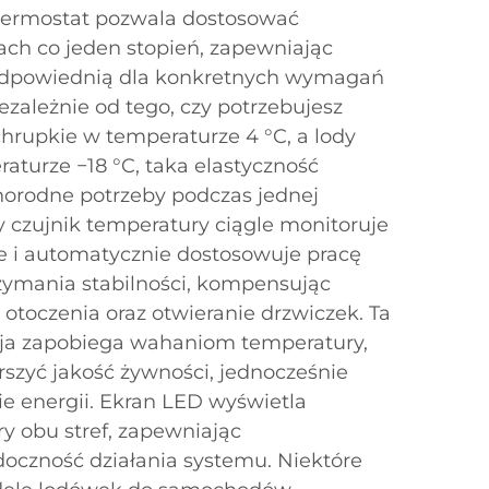
 termostat pozwala dostosować
ch co jeden stopień, zapewniając
odpowiednią dla konkretnych wymagań
zależnie od tego, czy potrzebujesz
rupkie w temperaturze 4 °C, a lody
turze −18 °C, taka elastyczność
norodne potrzeby podczas jednej
y czujnik temperatury ciągle monitoruje
 i automatycznie dostosowuje pracę
rzymania stabilności, kompensując
otoczenia oraz otwieranie drzwiczek. Ta
cja zapobiega wahaniom temperatury,
szyć jakość żywności, jednocześnie
ie energii. Ekran LED wyświetla
y obu stref, zapewniając
oczność działania systemu. Niektóre