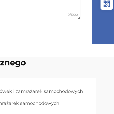
0/1000
cznego
dówek i zamrażarek samochodowych
zamrażarek samochodowych