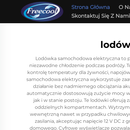
Strona Główna
O N
Skontaktuj Się Z Nam
lodów
Lodówka samochodowa elektryczna to pr
niezawodne chłodzenie podczas podróży. To
kontrolę temperatury dla żywności, napojó
samochodowa elektryczna wykorzystuje zaa
działanie bez nadmiernego obciążania ak
automatycznie dostosowują zużycie mocy w z
jak i w stanie postoju. Te lodówki oferu
oddzielnych kompartmentach. Wytrzymałe
wewnętrzną nawet w przypadku chwilowych
zasilania, akceptując napięcie 12 V DC z
domowego. Cyfrowe wyświetlacze pozwalają