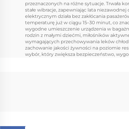
kempingowa
przeznaczonych na różne sytuacje. Trwała ko
zamrażarka 28l
stałe wibracje, zapewniając lata niezawodnej
elektrycznym działa bez zakłócania pasażer
temperaturę już w ciągu 15–30 minut, co zn
wygodne umieszczenie urządzenia w bagażnik
rodzin z małymi dziećmi, miłośników aktyw
wymagających przechowywania leków chłodzi
zachowanie jakości żywności na poziomie r
wybór, który zwiększa bezpieczeństwo, wygo