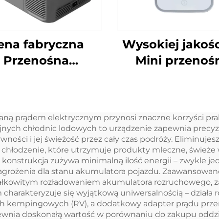
ena fabryczna
Wysokiej jakośc
Przenośna
Mini przenoś
chłodziarka
lodówka
pingowa 12 V DC
kosmetyczn
Lodówka
Czerwone lub b
aną prądem elektrycznym przynosi znaczne korzyści prak
amochodowa
źródło zasilan
jnych chłodnic lodowych to urządzenie zapewnia precyz
Chłodziarka
elektrycznego
ości i jej świeżość przez cały czas podróży. Eliminujesz
 chłodzenie, które utrzymuje produkty mleczne, świeże
mochodowa 30L
pielęgnacji skór
nstrukcja zużywa minimalną ilość energii – zwykle jed
do użytku w ga
zagrożenia dla stanu akumulatora pojazdu. Zaawansow
całkowitym rozładowaniem akumulatora rozruchowego, z
Stan Nowy
charakteryzuje się wyjątkową uniwersalnością – dział
ach kempingowych (RV), a dodatkowy adapter prądu prz
pewnia doskonałą wartość w porównaniu do zakupu oddzi