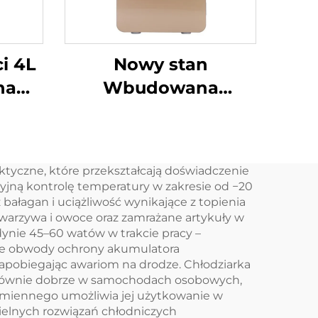
i 4L
Nowy stan
na
Wbudowana
lodówka jachtowa 12
a
V 24 V Wbudowana
iałe
lodówka szufladowa
tyczne, które przekształcają doświadczenie
ia
12 V DC Wbudowana
yjną kontrolę temperatury w zakresie od −20
 do
lodówka
 bałagan i uciążliwość wynikające z topienia
 warzywa i owoce oraz zamrażane artykuły w
y lub
samochodowa 20L
ynie 45–60 watów w trakcie pracy –
rażu
Dc Mini lodówka
ane obwody ochrony akumulatora
apobiegając awariom na drodze. Chłodziarka
szufladowa
a równie dobrze w samochodach osobowych,
emiennego umożliwia jej użytkowanie w
elnych rozwiązań chłodniczych