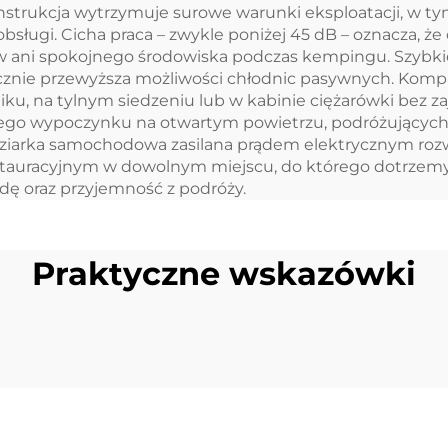
nstrukcja wytrzymuje surowe warunki eksploatacji, w ty
 obsługi. Cicha praca – zwykle poniżej 45 dB – oznacza,
ów ani spokojnego środowiska podczas kempingu. Szybk
acznie przewyższa możliwości chłodnic pasywnych. Komp
u, na tylnym siedzeniu lub w kabinie ciężarówki bez z
nego wypoczynku na otwartym powietrzu, podróżującyc
arka samochodowa zasilana prądem elektrycznym rozwi
estauracyjnym w dowolnym miejscu, do którego dotrzem
dę oraz przyjemność z podróży.
Praktyczne wskazówki