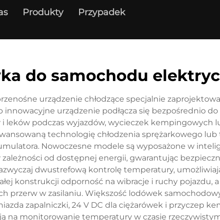
as
Produkty
Przypadek
i
ka do samochodu elektry
zenośne urządzenie chłodzące specjalnie zaprojektowa
 innowacyjne urządzenie podłącza się bezpośrednio do s
w i leków podczas wyjazdów, wycieczek kempingowych 
wansowaną technologię chłodzenia sprężarkowego lub 
umulatora. Nowoczesne modele są wyposażone w intelig
ależności od dostępnej energii, gwarantując bezpiecz
ją zazwyczaj dwustrefową kontrolę temperatury, umożliwia
j konstrukcji odporność na wibracje i ruchy pojazdu, a
 przerw w zasilaniu. Większość lodówek samochodowych
 gniazda zapalniczki, 24 V DC dla ciężarówek i przyczep
 na monitorowanie temperatury w czasie rzeczywistym 