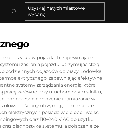
Uzyskaj natychmiastowe
wycenę
cznego
ne do użytku w pojazdach, zapewniające
ystemu zasilania pojazdu, utrzymując stałą
lub codziennych dojazdów do pracy. Lodówka
termoelektrycznego, zapewniając efektywne
entne systemy zarządzania energią, które
ną pracę zarówno przy uruchomionym silniku,
jąc jednoczesne chłodzenie i zamrażanie w
 izolowane ściany utrzymują temperaturę
 elektrycznych posiada wiele opcji wejść
 kempingowych oraz 110–240 V AC do użytku
oraz diagnostykę systemu, a połączenie ze