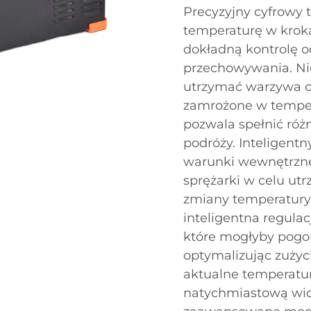
Precyzyjny cyfrowy
temperaturę w kroka
dokładną kontrolę 
przechowywania. Nie
utrzymać warzywa ch
zamrożone w tempera
pozwala spełnić róż
podróży. Inteligentn
warunki wewnętrzne
sprężarki w celu ut
zmiany temperatury 
inteligentna regula
które mogłyby pogor
optymalizując zużyc
aktualne temperatur
natychmiastową wid