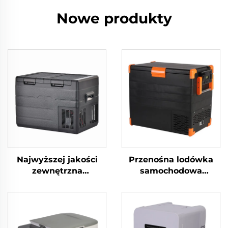
Nowe produkty
Najwyższej jakości
Przenośna lodówka
zewnętrzna
samochodowa
kempingowa
zamrażarka przyczepa
przyczepa
kempingowa
kempingowa
ciężarówka kemping
podróżna piknikowa
na zewnątrz
samochód i dom
wędkowanie domek