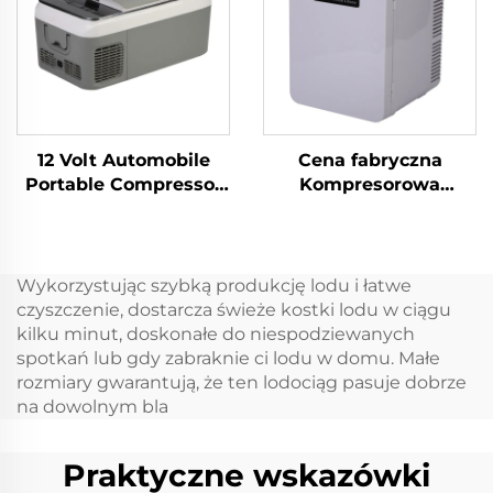
podwójnego
namiot przenośny
zastosowania lodówka
chłodziarka cena
samochodowa
fabryczna 52L
lodówka zamrażarka
chłodziarka box 35L
12 Volt Automobile
Cena fabryczna
Portable Compressor
Kompresorowa
Lodówka Camping
przenośna lodówka
Lodówka Zamrażarka
9LCar przenośna
Mini Elektryczna
lodówka DC12V/Ac100V
Lodówka
Lodówki
Wykorzystując szybką produkcję lodu i łatwe
Samochodowa
samochodowe
czyszczenie, dostarcza świeże kostki lodu w ciągu
Lodówka Frzzers
kilku minut, doskonałe do niespodziewanych
spotkań lub gdy zabraknie ci lodu w domu. Małe
rozmiary gwarantują, że ten lodociąg pasuje dobrze
na dowolnym bla
Praktyczne wskazówki