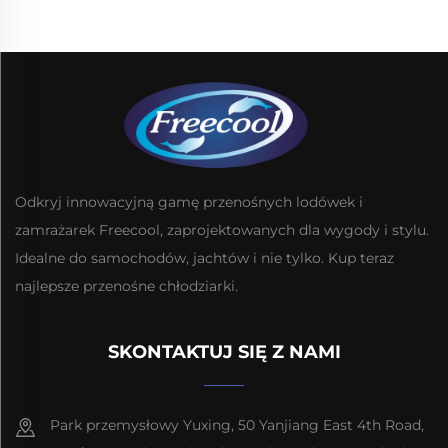
Odkryj innowacyjną gamę przenośnych lodówek i
zamrażarek Freecool, zaprojektowanych dla wygody i stylu.
Idealne do samochodów, jachtów i nie tylko. Kup teraz
najlepsze przenośne chłodziarki.
SKONTAKTUJ SIĘ Z NAMI
Park przemysłowy Yuxing, 50 Yanjiang East 4th Road,