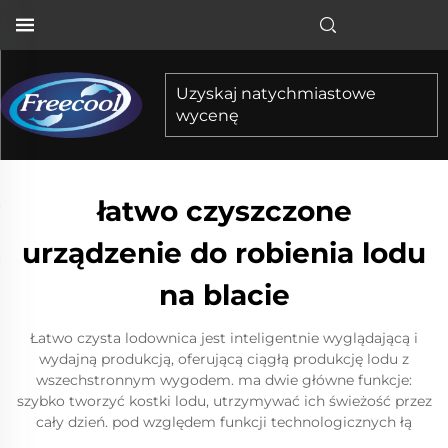
Uzyskaj natychmiastowe
wycenę
łatwo czyszczone
urządzenie do robienia lodu
na blacie
Łatwo czysta lodownica jest inteligentnie wyglądającą i
wydajną produkcją, oferującą ciągłą produkcję lodu z
wszechstronnym wygodem. ma dwie główne funkcje:
szybko tworzyć kostki lodu, utrzymywać ich świeżość przez
cały dzień. pod względem funkcji technologicznych łą