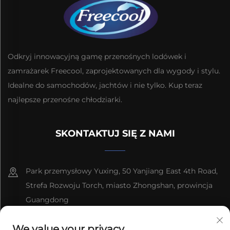
Odkryj innowacyjną gamę przenośnych lodówek i
zamrażarek Freecool, zaprojektowanych dla wygody i stylu.
Idealne do samochodów, jachtów i nie tylko. Kup teraz
najlepsze przenośne chłodziarki.
SKONTAKTUJ SIĘ Z NAMI
Park przemysłowy Yuxing, 50 Yanjiang East 4th Road,
Strefa Rozwoju Torch, miasto Zhongshan, prowincja
Guangdong
8613603092966
We value your privacy