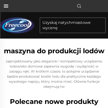
Uzyskaj natychmiastowe
wycenę
maszyna do produkcji lodów
zaprojektowany jako elegancki i kompaktowy urządzenie,
lodowisko domowe zapewnia wygodę i wydajność w
zasięgu ręki. W krótkim czasie, to potężne urządzenie
będzie produkować kostki lodu dla praktycznie każdego
wysokiego napoju, który można mieć. Główne funkcje
obejmują tw
Polecane nowe produkty