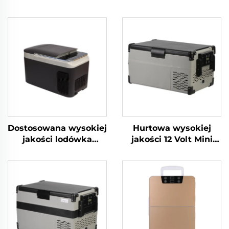
Dostosowana wysokiej
Hurtowa wysokiej
jakości lodówka
jakości 12 Volt Mini
przenośna sprężarka
Lodówka Propan
chłodnicza pudełko
Camping Lodówka
samochodowe 12v
Przenośna 12 Volt 25L
lodówka
Lodówka Zamrażarka
samochodowa
Przenośna
zamrażarka 12v
kempingowa lodówka