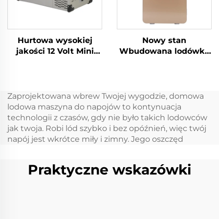
kempingowa
zamrażarka 28l
Hurtowa wysokiej
Nowy stan
jakości 12 Volt Mini
Wbudowana lodówka
Lodówka Propan
jachtowa 12 V 24 V
Camping Lodówka
Wbudowana lodówka
Przenośna 12 Volt 32L
szufladowa 12 V DC
Lodówka Zamrażarka
Wbudowana lodówka
Zaprojektowana wbrew Twojej wygodzie, domowa
Przenośna
samochodowa 20L Dc
lodowa maszyna do napojów to kontynuacja
Mini lodówka
technologii z czasów, gdy nie było takich lodowców
szufladowa
jak twoja. Robi lód szybko i bez opóźnień, więc twój
napój jest wkrótce miły i zimny. Jego oszczęd
Praktyczne wskazówki