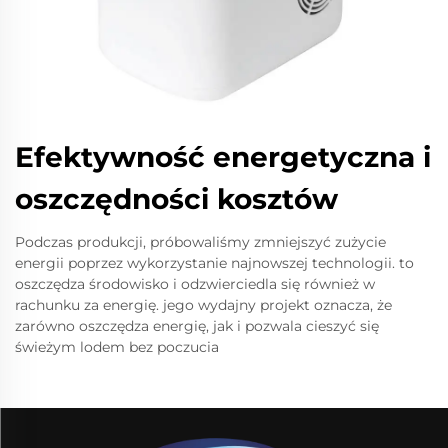
Efektywność energetyczna i
oszczędności kosztów
Podczas produkcji, próbowaliśmy zmniejszyć zużycie
energii poprzez wykorzystanie najnowszej technologii. to
oszczędza środowisko i odzwierciedla się również w
rachunku za energię. jego wydajny projekt oznacza, że
zarówno oszczędza energię, jak i pozwala cieszyć się
świeżym lodem bez poczucia