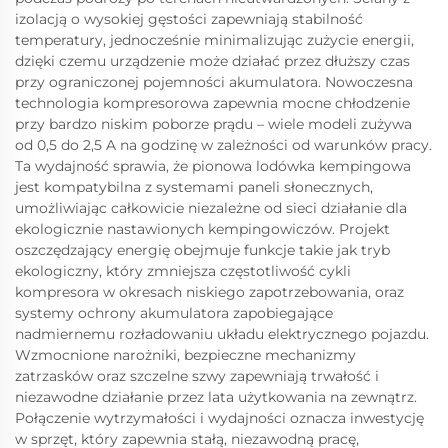
izolacją o wysokiej gęstości zapewniają stabilność
temperatury, jednocześnie minimalizując zużycie energii,
dzięki czemu urządzenie może działać przez dłuższy czas
przy ograniczonej pojemności akumulatora. Nowoczesna
technologia kompresorowa zapewnia mocne chłodzenie
przy bardzo niskim poborze prądu – wiele modeli zużywa
od 0,5 do 2,5 A na godzinę w zależności od warunków pracy.
Ta wydajność sprawia, że pionowa lodówka kempingowa
jest kompatybilna z systemami paneli słonecznych,
umożliwiając całkowicie niezależne od sieci działanie dla
ekologicznie nastawionych kempingowiczów. Projekt
oszczędzający energię obejmuje funkcje takie jak tryb
ekologiczny, który zmniejsza częstotliwość cykli
kompresora w okresach niskiego zapotrzebowania, oraz
systemy ochrony akumulatora zapobiegające
nadmiernemu rozładowaniu układu elektrycznego pojazdu.
Wzmocnione narożniki, bezpieczne mechanizmy
zatrzasków oraz szczelne szwy zapewniają trwałość i
niezawodne działanie przez lata użytkowania na zewnątrz.
Połączenie wytrzymałości i wydajności oznacza inwestycję
w sprzęt, który zapewnia stałą, niezawodną pracę,