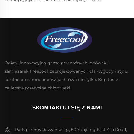
Odkryj innowacyjną gamę przenośnych lodówek i
zamrażarek Freecool, zaprojektowanych dla wygody i stylu.
Idealne do samochodów, jachtów i nie tylko. Kup teraz
najlepsze przenośne chłodziarki.
SKONTAKTUJ SIĘ Z NAMI
Park przemysłowy Yuxing, 50 Yanjiang East 4th Road,