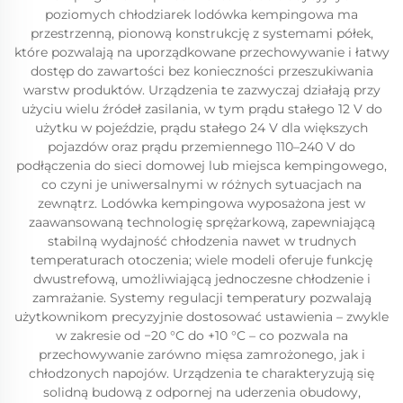
poziomych chłodziarek lodówka kempingowa ma
przestrzenną, pionową konstrukcję z systemami półek,
które pozwalają na uporządkowane przechowywanie i łatwy
dostęp do zawartości bez konieczności przeszukiwania
warstw produktów. Urządzenia te zazwyczaj działają przy
użyciu wielu źródeł zasilania, w tym prądu stałego 12 V do
użytku w pojeździe, prądu stałego 24 V dla większych
pojazdów oraz prądu przemiennego 110–240 V do
podłączenia do sieci domowej lub miejsca kempingowego,
co czyni je uniwersalnymi w różnych sytuacjach na
zewnątrz. Lodówka kempingowa wyposażona jest w
zaawansowaną technologię sprężarkową, zapewniającą
stabilną wydajność chłodzenia nawet w trudnych
temperaturach otoczenia; wiele modeli oferuje funkcję
dwustrefową, umożliwiającą jednoczesne chłodzenie i
zamrażanie. Systemy regulacji temperatury pozwalają
użytkownikom precyzyjnie dostosować ustawienia – zwykle
w zakresie od −20 °C do +10 °C – co pozwala na
przechowywanie zarówno mięsa zamrożonego, jak i
chłodzonych napojów. Urządzenia te charakteryzują się
solidną budową z odpornej na uderzenia obudowy,