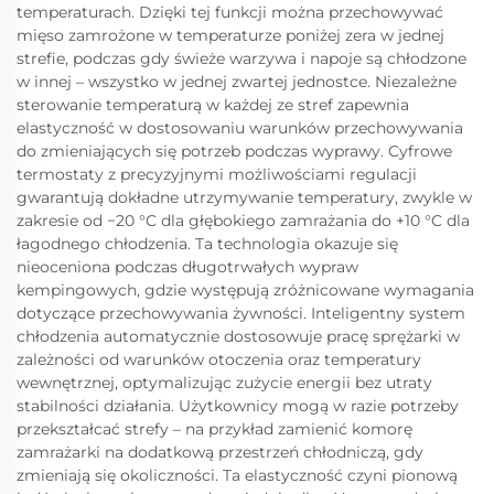
temperaturach. Dzięki tej funkcji można przechowywać
mięso zamrożone w temperaturze poniżej zera w jednej
strefie, podczas gdy świeże warzywa i napoje są chłodzone
w innej – wszystko w jednej zwartej jednostce. Niezależne
sterowanie temperaturą w każdej ze stref zapewnia
elastyczność w dostosowaniu warunków przechowywania
do zmieniających się potrzeb podczas wyprawy. Cyfrowe
termostaty z precyzyjnymi możliwościami regulacji
gwarantują dokładne utrzymywanie temperatury, zwykle w
zakresie od −20 °C dla głębokiego zamrażania do +10 °C dla
łagodnego chłodzenia. Ta technologia okazuje się
nieoceniona podczas długotrwałych wypraw
kempingowych, gdzie występują zróżnicowane wymagania
dotyczące przechowywania żywności. Inteligentny system
chłodzenia automatycznie dostosowuje pracę sprężarki w
zależności od warunków otoczenia oraz temperatury
wewnętrznej, optymalizując zużycie energii bez utraty
stabilności działania. Użytkownicy mogą w razie potrzeby
przekształcać strefy – na przykład zamienić komorę
zamrażarki na dodatkową przestrzeń chłodniczą, gdy
zmieniają się okoliczności. Ta elastyczność czyni pionową