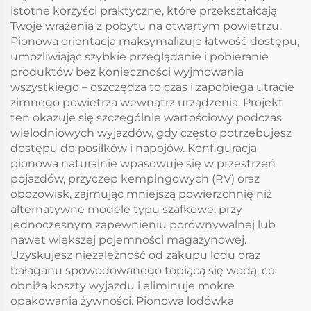
wędkowanie domek
samochodowa 20L Dc
istotne korzyści praktyczne, które przekształcają
namiot przenośny
Mini lodówka
Twoje wrażenia z pobytu na otwartym powietrzu.
chłodziarka cena
szufladowa
Pionowa orientacja maksymalizuje łatwość dostępu,
fabryczna 52L
umożliwiając szybkie przeglądanie i pobieranie
produktów bez konieczności wyjmowania
wszystkiego – oszczędza to czas i zapobiega utracie
zimnego powietrza wewnątrz urządzenia. Projekt
ten okazuje się szczególnie wartościowy podczas
wielodniowych wyjazdów, gdy często potrzebujesz
dostępu do posiłków i napojów. Konfiguracja
pionowa naturalnie wpasowuje się w przestrzeń
pojazdów, przyczep kempingowych (RV) oraz
obozowisk, zajmując mniejszą powierzchnię niż
alternatywne modele typu szafkowe, przy
jednoczesnym zapewnieniu porównywalnej lub
nawet większej pojemności magazynowej.
Uzyskujesz niezależność od zakupu lodu oraz
bałaganu spowodowanego topiącą się wodą, co
obniża koszty wyjazdu i eliminuje mokre
opakowania żywności. Pionowa lodówka