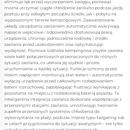
eliminuje lęk przed wyczerpaniem zasięgu, ponieważ
można utrzymać ciągłe chłodzenie zarówno podczas jazdy,
postoju przy odległym początku ścieżki, jak i pobytu na
wyposażonym terenie kempingowym. Zaawansowane
układy zarządzania zasilaniem automatycznie wykrywają
napięcie wejściowe i odpowiednio dostosowują pracę
urządzenia, chroniąc jednocześnie lodówkę i źródło
zasilania przed uszkodzeniem oraz optymalizując
wydajność. Pionowa lodówka kempingowa zwykle zawiera
wiele kabli połączeniowych przeznaczonych do różnych
sytuacji zasilania, co ułatwia jej szybkie i proste
uruchomienie w każdej sytuacji. Funkcje ochrony przed
niskim napięciem monitorują stan baterii i automatycznie
wyłączą urządzenie przed całkowitym rozładowaniem
baterii rozruchowej, zapobiegając frustracji wynikającej z
pozostania na miejscu z rozładowaną baterią pojazdu. Ta
inteligentna integracja zasilania doskonale współpracuje z
przenośnymi stacjami zasilania, umożliwiając tworzenie
zupełnie przenośnych systemów chłodzenia do
wykorzystania na plaży, podczas imprez typu tailgating lub
w celach przygotowania do sytuacji awaryjnych – nie tylko
w tradycyjnych scenariuszach kempingowych.