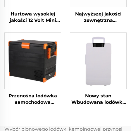
Hurtowa wysokiej
Najwyższej jakości
jakości 12 Volt Mini
zewnętrzna
Lodówka Propan
kempingowa
Camping Lodówka
przyczepa
Przenośna 12 Volt 32L
kempingowa
Lodówka Zamrażarka
podróżna piknikowa
Przenośna
samochód i dom
podwójnego
zastosowania lodówka
samochodowa
lodówka zamrażarka
chłodziarka box 35L
Przenośna lodówka
Nowy stan
samochodowa
Wbudowana lodówka
zamrażarka przyczepa
jachtowa 12 V 24 V
kempingowa
Wbudowana lodówka
ciężarówka kemping
szufladowa 12 V DC
na zewnątrz
Wbudowana lodówka
Wybór pionowego lodówki kempingowej przynosi