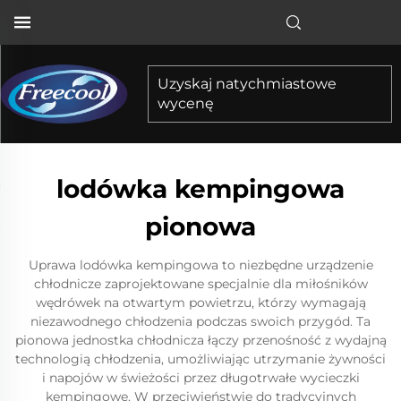
Uzyskaj natychmiastowe
wycenę
lodówka kempingowa
pionowa
Uprawa lodówka kempingowa to niezbędne urządzenie
chłodnicze zaprojektowane specjalnie dla miłośników
wędrówek na otwartym powietrzu, którzy wymagają
niezawodnego chłodzenia podczas swoich przygód. Ta
pionowa jednostka chłodnicza łączy przenośność z wydajną
technologią chłodzenia, umożliwiając utrzymanie żywności
i napojów w świeżości przez długotrwałe wycieczki
kempingowe. W przeciwieństwie do tradycyjnych