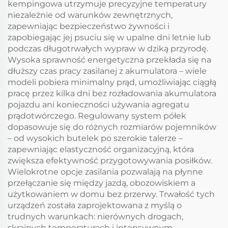
kempingowa utrzymuje precyzyjne temperatury
niezależnie od warunków zewnętrznych,
zapewniając bezpieczeństwo żywności i
zapobiegając jej psuciu się w upalne dni letnie lub
podczas długotrwałych wypraw w dziką przyrodę.
Wysoka sprawność energetyczna przekłada się na
dłuższy czas pracy zasilanej z akumulatora – wiele
modeli pobiera minimalny prąd, umożliwiając ciągłą
pracę przez kilka dni bez rozładowania akumulatora
pojazdu ani konieczności używania agregatu
prądotwórczego. Regulowany system półek
dopasowuje się do różnych rozmiarów pojemników
– od wysokich butelek po szerokie talerze –
zapewniając elastyczność organizacyjną, która
zwiększa efektywność przygotowywania posiłków.
Wielokrotne opcje zasilania pozwalają na płynne
przełączanie się między jazdą, obozowiskiem a
użytkowaniem w domu bez przerwy. Trwałość tych
urządzeń została zaprojektowana z myślą o
trudnych warunkach: nierównych drogach,
skrajnych temperaturach i intensywnym