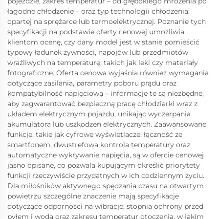
pojeździe, zakres temperatur – od głębokiego mrożenia po
łagodne chłodzenie – oraz typ technologii chłodzenia:
opartej na sprężarce lub termoelektrycznej. Poznanie tych
specyfikacji na podstawie oferty cenowej umożliwia
klientom ocenę, czy dany model jest w stanie pomieścić
typowy ładunek żywności, napojów lub przedmiotów
wrażliwych na temperaturę, takich jak leki czy materiały
fotograficzne. Oferta cenowa wyjaśnia również wymagania
dotyczące zasilania, parametry poboru prądu oraz
kompatybilność napięciową – informacje te są niezbędne,
aby zagwarantować bezpieczną pracę chłodziarki wraz z
układem elektrycznym pojazdu, unikając wyczerpania
akumulatora lub uszkodzeń elektrycznych. Zaawansowane
funkcje, takie jak cyfrowe wyświetlacze, łączność ze
smartfonem, dwustrefowa kontrola temperatury oraz
automatyczne wykrywanie napięcia, są w ofercie cenowej
jasno opisane, co pozwala kupującym określić priorytety
funkcji rzeczywiście przydatnych w ich codziennym życiu.
Dla miłośników aktywnego spędzania czasu na otwartym
powietrzu szczególne znaczenie mają specyfikacje
dotyczące odporności na wibracje, stopnia ochrony przed
pyłem i wodą oraz zakresu temperatur otoczenia, w jakim