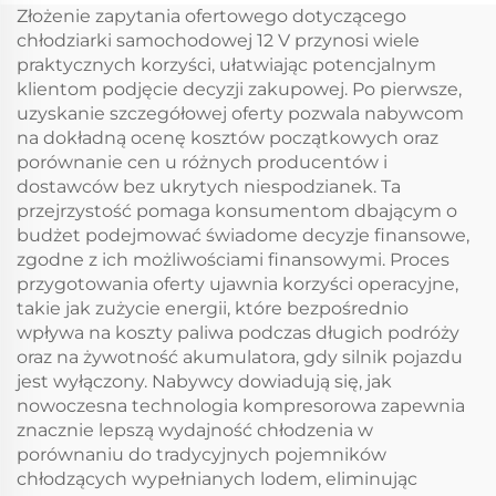
Wbudowana lodówka
Wbudowana lodówka
Złożenie zapytania ofertowego dotyczącego
samochodowa 20L Dc
samochodowa 20L Dc
chłodziarki samochodowej 12 V przynosi wiele
Mini lodówka
Mini lodówka
praktycznych korzyści, ułatwiając potencjalnym
szufladowa
szufladowa
klientom podjęcie decyzji zakupowej. Po pierwsze,
uzyskanie szczegółowej oferty pozwala nabywcom
na dokładną ocenę kosztów początkowych oraz
porównanie cen u różnych producentów i
dostawców bez ukrytych niespodzianek. Ta
przejrzystość pomaga konsumentom dbającym o
budżet podejmować świadome decyzje finansowe,
zgodne z ich możliwościami finansowymi. Proces
przygotowania oferty ujawnia korzyści operacyjne,
takie jak zużycie energii, które bezpośrednio
wpływa na koszty paliwa podczas długich podróży
oraz na żywotność akumulatora, gdy silnik pojazdu
jest wyłączony. Nabywcy dowiadują się, jak
nowoczesna technologia kompresorowa zapewnia
znacznie lepszą wydajność chłodzenia w
porównaniu do tradycyjnych pojemników
chłodzących wypełnianych lodem, eliminując