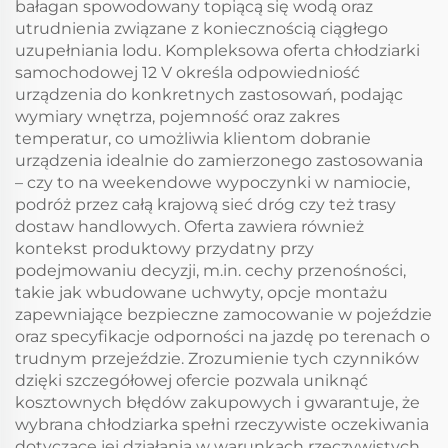
bałagan spowodowany topiącą się wodą oraz
utrudnienia związane z koniecznością ciągłego
uzupełniania lodu. Kompleksowa oferta chłodziarki
samochodowej 12 V określa odpowiedniość
urządzenia do konkretnych zastosowań, podając
wymiary wnętrza, pojemność oraz zakres
temperatur, co umożliwia klientom dobranie
urządzenia idealnie do zamierzonego zastosowania
– czy to na weekendowe wypoczynki w namiocie,
podróż przez całą krajową sieć dróg czy też trasy
dostaw handlowych. Oferta zawiera również
kontekst produktowy przydatny przy
podejmowaniu decyzji, m.in. cechy przenośności,
takie jak wbudowane uchwyty, opcje montażu
zapewniające bezpieczne zamocowanie w pojeździe
oraz specyfikacje odporności na jazdę po terenach o
trudnym przejeździe. Zrozumienie tych czynników
dzięki szczegółowej ofercie pozwala uniknąć
kosztownych błędów zakupowych i gwarantuje, że
wybrana chłodziarka spełni rzeczywiste oczekiwania
dotyczące jej działania w warunkach rzeczywistych.