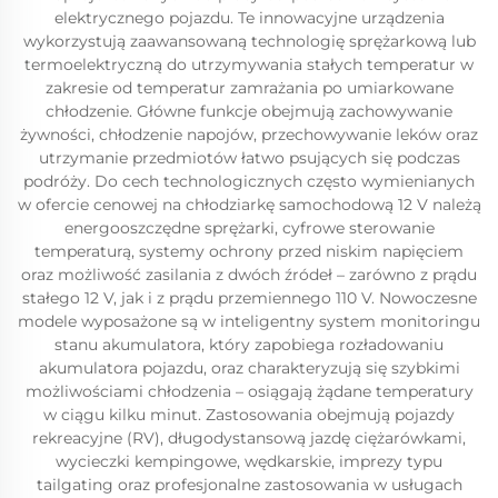
elektrycznego pojazdu. Te innowacyjne urządzenia
wykorzystują zaawansowaną technologię sprężarkową lub
termoelektryczną do utrzymywania stałych temperatur w
zakresie od temperatur zamrażania po umiarkowane
chłodzenie. Główne funkcje obejmują zachowywanie
żywności, chłodzenie napojów, przechowywanie leków oraz
utrzymanie przedmiotów łatwo psujących się podczas
podróży. Do cech technologicznych często wymienianych
w ofercie cenowej na chłodziarkę samochodową 12 V należą
energooszczędne sprężarki, cyfrowe sterowanie
temperaturą, systemy ochrony przed niskim napięciem
oraz możliwość zasilania z dwóch źródeł – zarówno z prądu
stałego 12 V, jak i z prądu przemiennego 110 V. Nowoczesne
modele wyposażone są w inteligentny system monitoringu
stanu akumulatora, który zapobiega rozładowaniu
akumulatora pojazdu, oraz charakteryzują się szybkimi
możliwościami chłodzenia – osiągają żądane temperatury
w ciągu kilku minut. Zastosowania obejmują pojazdy
rekreacyjne (RV), długodystansową jazdę ciężarówkami,
wycieczki kempingowe, wędkarskie, imprezy typu
tailgating oraz profesjonalne zastosowania w usługach