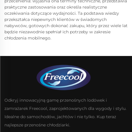
przecenienia: wyjaśnia ona terminy techniczne, przedstawia
praktyczne zastosowania oraz określa realistyczne
oczekiwania dotyczące wydajności. Ta podstawa wiedzy
przekształca niepewnych klientów w świadomych
nabywców, gotowych dokonać zakupu, który przez wiele lat
będzie niezawodnie spełniał ich potrzeby w zakresie
chłodzenia mobilnego.
Odkryj innowacyjną gamę przenośnych lodówek i
zamrażarek Freecool, zaprojektowanych dla wygody i stylu.
Idealne do samochodów, jachtów i nie tylko. Kup teraz
najlepsze przenośne chłodziarki.