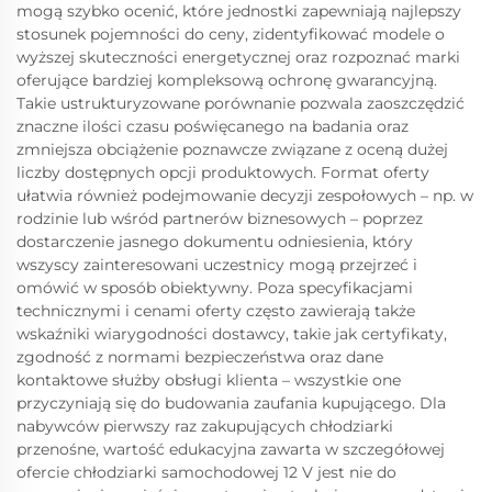
mogą szybko ocenić, które jednostki zapewniają najlepszy
stosunek pojemności do ceny, zidentyfikować modele o
wyższej skuteczności energetycznej oraz rozpoznać marki
oferujące bardziej kompleksową ochronę gwarancyjną.
Takie ustrukturyzowane porównanie pozwala zaoszczędzić
znaczne ilości czasu poświęcanego na badania oraz
zmniejsza obciążenie poznawcze związane z oceną dużej
liczby dostępnych opcji produktowych. Format oferty
ułatwia również podejmowanie decyzji zespołowych – np. w
rodzinie lub wśród partnerów biznesowych – poprzez
dostarczenie jasnego dokumentu odniesienia, który
wszyscy zainteresowani uczestnicy mogą przejrzeć i
omówić w sposób obiektywny. Poza specyfikacjami
technicznymi i cenami oferty często zawierają także
wskaźniki wiarygodności dostawcy, takie jak certyfikaty,
zgodność z normami bezpieczeństwa oraz dane
kontaktowe służby obsługi klienta – wszystkie one
przyczyniają się do budowania zaufania kupującego. Dla
nabywców pierwszy raz zakupujących chłodziarki
przenośne, wartość edukacyjna zawarta w szczegółowej
ofercie chłodziarki samochodowej 12 V jest nie do