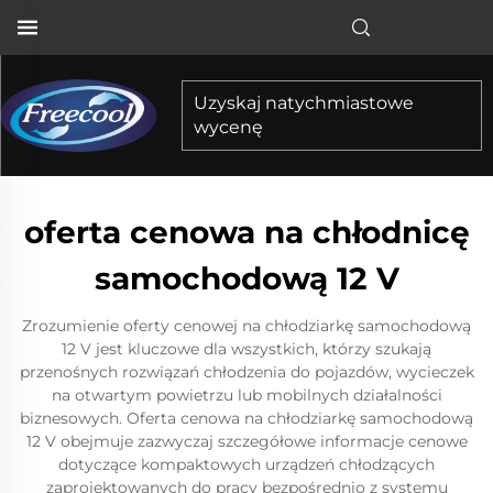
Uzyskaj natychmiastowe
wycenę
oferta cenowa na chłodnicę
samochodową 12 V
Zrozumienie oferty cenowej na chłodziarkę samochodową
12 V jest kluczowe dla wszystkich, którzy szukają
przenośnych rozwiązań chłodzenia do pojazdów, wycieczek
na otwartym powietrzu lub mobilnych działalności
biznesowych. Oferta cenowa na chłodziarkę samochodową
12 V obejmuje zazwyczaj szczegółowe informacje cenowe
dotyczące kompaktowych urządzeń chłodzących
zaprojektowanych do pracy bezpośrednio z systemu