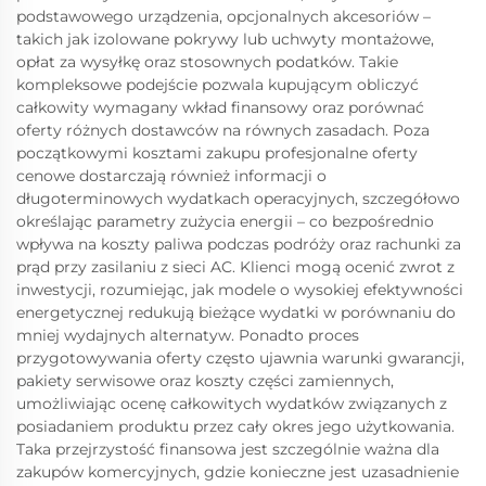
podstawowego urządzenia, opcjonalnych akcesoriów –
takich jak izolowane pokrywy lub uchwyty montażowe,
opłat za wysyłkę oraz stosownych podatków. Takie
kompleksowe podejście pozwala kupującym obliczyć
całkowity wymagany wkład finansowy oraz porównać
oferty różnych dostawców na równych zasadach. Poza
początkowymi kosztami zakupu profesjonalne oferty
cenowe dostarczają również informacji o
długoterminowych wydatkach operacyjnych, szczegółowo
określając parametry zużycia energii – co bezpośrednio
wpływa na koszty paliwa podczas podróży oraz rachunki za
prąd przy zasilaniu z sieci AC. Klienci mogą ocenić zwrot z
inwestycji, rozumiejąc, jak modele o wysokiej efektywności
energetycznej redukują bieżące wydatki w porównaniu do
mniej wydajnych alternatyw. Ponadto proces
przygotowywania oferty często ujawnia warunki gwarancji,
pakiety serwisowe oraz koszty części zamiennych,
umożliwiając ocenę całkowitych wydatków związanych z
posiadaniem produktu przez cały okres jego użytkowania.
Taka przejrzystość finansowa jest szczególnie ważna dla
zakupów komercyjnych, gdzie konieczne jest uzasadnienie