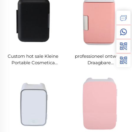
20L Auto Dc Mini Lade
Koelkast
Custom hot sale Kleine
professioneel ontwerp
Portable Cosmetica
Draagbare
Huidverzorging Koelkast
schoonheidskoelkast
Mini Make-Up
Hoge kwaliteit 5l
Schoonheid Fridge
huidverzorgingskoelkast
Portable Beauty Fridge
Rode of witte mini
draagbare koelkast