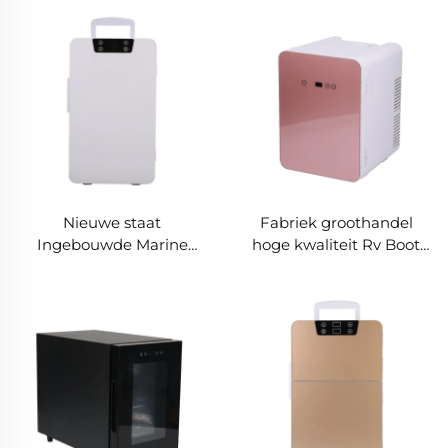
Nieuwe staat
Fabriek groothandel
Ingebouwde Marine
hoge kwaliteit Rv Boot
Yacht 12v 24v Koelkast
Caravan Auto Koelbox
Ingebouwde 12v Dc Lade
Draagbare 12v Koelkast
Koelkast Ingebouwde
20L Auto Dc Mini Lade
Koelkast