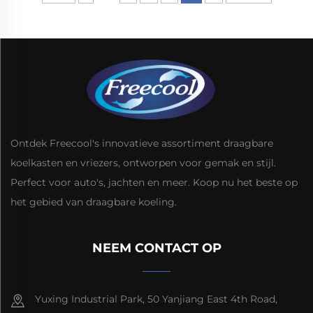
Ontdek Freecool's innovatieve assortiment draagbare
koelkasten en vriezers, ontworpen voor gemak en stijl.
Perfect voor auto's, jachten en meer. Koop nu het beste op
het gebied van draagbare koeling.
NEEM CONTACT OP
Yuxing Industrial Park, 50 Yanjiang East 4th Road,