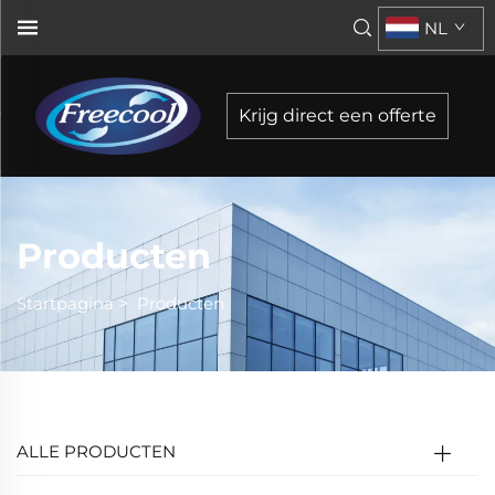
NL
Krijg direct een offerte
Producten
Startpagina
>
Producten
ALLE PRODUCTEN