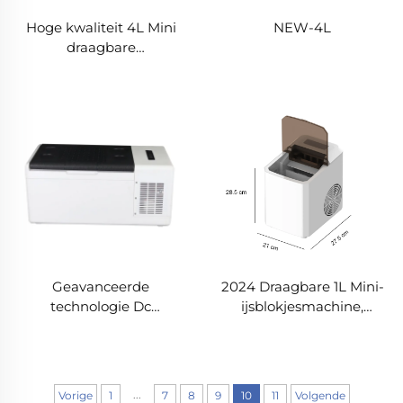
Hoge kwaliteit 4L Mini
NEW-4L
draagbare
schoonheidskoelkast
Rood of wit Elektrische
stroombron voor
huidverzorging of gebruik
in de garage Staat Nieuw
Geavanceerde
2024 Draagbare 1L Mini-
technologie Dc
ijsblokjesmachine,
Compressor Koelbox Mini
elektrisch voor thuis,
Vriezer Auto Koelbox
buiten, auto, hotelgebruik
Vriezer portable vriezer
...
Vorige
1
7
8
9
10
11
Volgende