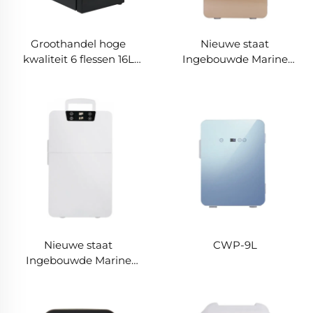
Groothandel hoge
Nieuwe staat
kwaliteit 6 flessen 16L
Ingebouwde Marine
enkele zone
Yacht 12v 24v Koelkast
wijnkelderkoeler
Ingebouwde 12v Dc Lade
wijnkoelkast
Koelkast Ingebouwde
20L Auto Dc Mini Lade
Koelkast
Nieuwe staat
CWP-9L
Ingebouwde Marine
Yacht 12v 24v Koelkast
Ingebouwde 12v Dc Lade
Koelkast Ingebouwde