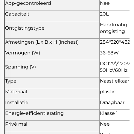
App-gecontroleerd
Nee
Capaciteit
20L
Handmatige
Ontgistingstype
ontgisting
Afmetingen (L x B x H (inches))
284*320*482
Vermogen (W)
36-68W
DC12V\/220V
Spanning (V)
50Hz\/60Hz
Type
Naast elkaar
Materiaal
plastic
Installatie
Draagbaar
Energie-efficiëntierating
Klasse 1
Privé mal
Nee