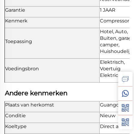
Garantie
1 JAAR
Kenmerk
Compressor
Hotel, Auto,
Buiten, garage
Toepassing
camper,
Huishoudelijk
Elektrisch,
Voedingsbron
Voertuig
Elektriciteit
Andere kenmerken
Plaats van herkomst
Guangdong, C
Conditie
Nieuw
Koeltype
Direct afkoeli