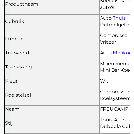
Koelkast voor
Productnaam
auto's
Auto
Thuis
Gebruik
Dubbelgebrui
Compressor
Functie
Vriezer
Trefwoord
Auto
Minikoel
Milieuvriendel
Toepassing
Mini Bar Koelk
Kleur
Wit
Compressor
Koelstelsel
Koelsysteem
Naam
FREUCAMP
Thuis Auto
Stijl
Dubbele Gebr