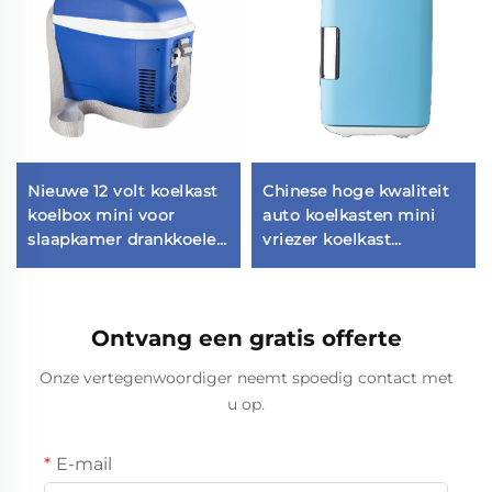
Nieuwe 12 volt koelkast
Chinese hoge kwaliteit
koelbox mini voor
auto koelkasten mini
slaapkamer drankkoeler
vriezer koelkast
draagbare koelkast auto
draagbare mini koelkast
mini koelkast
Outdoor Camping 12v
Auto Koelkast
Ontvang een gratis offerte
Onze vertegenwoordiger neemt spoedig contact met
u op.
E-mail