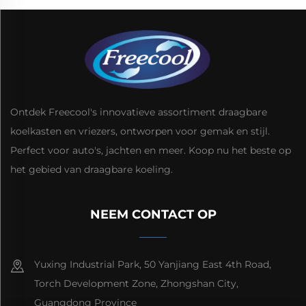
Ontdek Freecool's innovatieve assortiment draagbare
koelkasten en vriezers, ontworpen voor gemak en stijl.
Perfect voor auto's, jachten en meer. Koop nu het beste op
het gebied van draagbare koeling.
NEEM CONTACT OP
Yuxing Industrial Park, 50 Yanjiang East 4th Road,
Torch Development Zone, Zhongshan City,
Guangdong Province