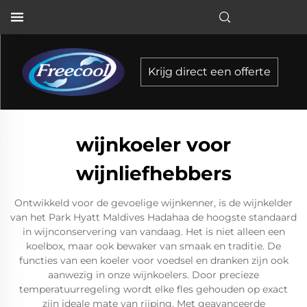
Krijg direct een offerte
wijnkoeler voor
wijnliefhebbers
Ontwikkeld voor de gevoelige wijnkenner, is de wijnkelder
van het Park Hyatt Maldives Hadahaa de hoogste standaard
in wijnconservering van vandaag. Het is niet alleen een
koelbox, maar ook bewaker van smaak en traditie. De
functies van een koeler voor voedsel en dranken zijn ook
aanwezig in onze wijnkoelers. Door precieze
temperatuurregeling wordt elke fles gehouden op exact
zijn ideale mate van rijping. Met geavanceerde