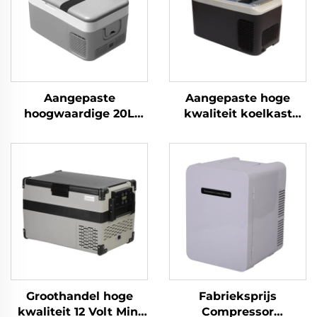
Aangepaste
Aangepaste hoge
hoogwaardige 20L
kwaliteit koelkast
draagbare
draagbare compressor
koelkastcompressorkoelbox,
koelbox auto 12v auto
12V autokoelkast met
koelkast vriezer 12v
vriezer voor
camping camper
kamperen, camper en
koelkast vriezer 28L
reizen
Groothandel hoge
Fabrieksprijs
kwaliteit 12 Volt Mini
Compressor