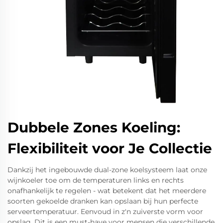
Dubbele Zones Koeling:
Flexibiliteit voor Je Collectie
Dankzij het ingebouwde dual-zone koelsysteem laat onze
wijnkoeler toe om de temperaturen links en rechts
onafhankelijk te regelen - wat betekent dat het meerdere
soorten gekoelde dranken kan opslaan bij hun perfecte
serveertemperatuur. Eenvoud in z'n zuiverste vorm voor
opslag. Dit is een must-have voor mensen die verschillende