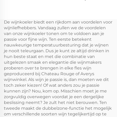
Koelkast Propaan
Draagbare Koelkast
Camping Koelkast
9LCar Draagbare
Draagbaar 12 Volt 32L
Koelkast
Koelkast Vriezer
DC12V/Ac100V Auto
De wijnkoeler biedt een rijkdom aan voordelen voor
Draagbaar
Koelkasten Frzzers
wijnliefhebbers. Vandaag zullen we de voordelen
Koelkast
van onze wijnkoeler tonen om te voldoen aan je
passie voor fijne wijn. Ten eerste betekent
nauwkeurige temperatuurbesturing dat je wijnen
je nooit teleurgaan. Dus je kunt ze altijd drinken in
hun beste staat en met die combinatie van
uitgelezen smaak en elegantie die wijnmakers
proberen over te brengen in elke fles wijn
geproduceerd bij Chateau Rouge of Averys
wijnwinkel. Als wijn je passie is, dan moeten we dit
toch zeker kiezen! Of wat anders zou je passie
kunnen zijn? Nou, kom op. Misschien moet je me
zorgvuldig overwegen voordat je een dergelijke
beslissing neemt? Je zult het niet berouwen. Ten
tweede maakt de dubbelzone-functie het mogelijk
om verschillende soorten wijn tegelijkertijd op te