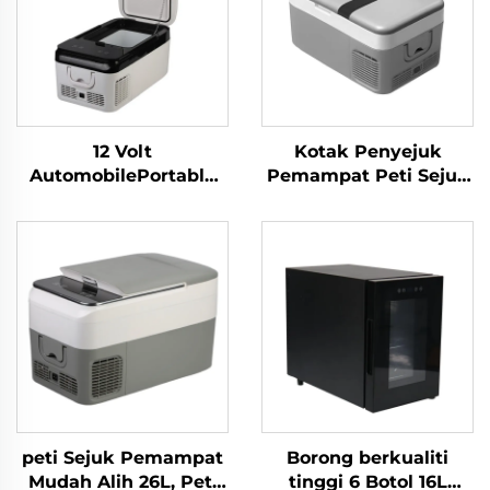
12 Volt
Kotak Penyejuk
AutomobilePortable
Pemampat Peti Sejuk
Compressor
Mudah Alih 20L
Refrigerator Camping
Berkualiti Tinggi, Peti
Fridge Freezer Peti
Sejuk Kereta 12V
sejuk Kereta Elektrik
untuk Perkhemahan,
Mini 18L
RV dan Perjalanan
peti Sejuk Pemampat
Borong berkualiti
Mudah Alih 26L, Peti
tinggi 6 Botol 16L