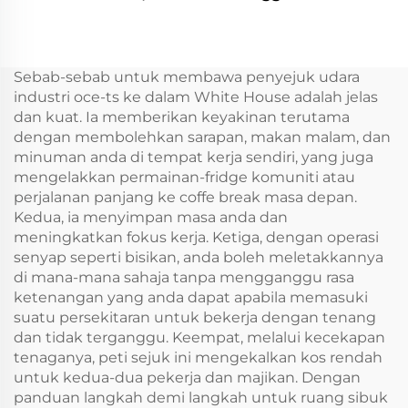
Sejuk Kereta 12V
Single Zone Wine
untuk Perkhemahan,
Cellar Cooler Wine
RV, Perjalanan – Kotak
Fridge
Penyejuk Berkualiti
Sebab-sebab untuk membawa penyejuk udara
Tinggi
industri oce-ts ke dalam White House adalah jelas
dan kuat. Ia memberikan keyakinan terutama
dengan membolehkan sarapan, makan malam, dan
minuman anda di tempat kerja sendiri, yang juga
mengelakkan permainan-fridge komuniti atau
perjalanan panjang ke coffe break masa depan.
Kedua, ia menyimpan masa anda dan
meningkatkan fokus kerja. Ketiga, dengan operasi
senyap seperti bisikan, anda boleh meletakkannya
di mana-mana sahaja tanpa mengganggu rasa
ketenangan yang anda dapat apabila memasuki
suatu persekitaran untuk bekerja dengan tenang
dan tidak terganggu. Keempat, melalui kecekapan
tenaganya, peti sejuk ini mengekalkan kos rendah
untuk kedua-dua pekerja dan majikan. Dengan
panduan langkah demi langkah untuk ruang sibuk