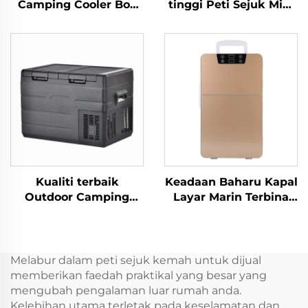
Camping Cooler Box
tinggi Peti Sejuk Mini
12v Dc Fridge For Car
Propana Camping Peti
Cooler Box Car 30L
Sejuk Mudah Alih 12
Volt 25L Peti Sejuk
Mudah Alih
Kualiti terbaik
Keadaan Baharu Kapal
Outdoor Camping
Layar Marin Terbina
Caravan Traveling
dalam 12v 24v Peti
Picnic Car And Home
Sejuk Peti Sejuk Laci
Dual Use Car Fridge
Mini 12v Dc Terbina
Refrigerator Freezer
Dalam Peti sejuk Laci
Melabur dalam peti sejuk kemah untuk dijual
Cooler Box 35L
Mini 20L Kereta Dc
memberikan faedah praktikal yang besar yang
Terbina Dalam
mengubah pengalaman luar rumah anda.
Kelebihan utama terletak pada keselamatan dan