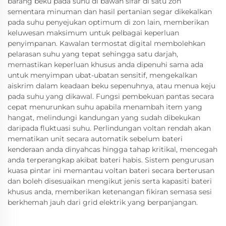
barang beku pada suhu di bawah sifar di satu zon
sementara minuman dan hasil pertanian segar dikekalkan
pada suhu penyejukan optimum di zon lain, memberikan
keluwesan maksimum untuk pelbagai keperluan
penyimpanan. Kawalan termostat digital membolehkan
pelarasan suhu yang tepat sehingga satu darjah,
memastikan keperluan khusus anda dipenuhi sama ada
untuk menyimpan ubat-ubatan sensitif, mengekalkan
aiskrim dalam keadaan beku sepenuhnya, atau menua keju
pada suhu yang dikawal. Fungsi pembekuan pantas secara
cepat menurunkan suhu apabila menambah item yang
hangat, melindungi kandungan yang sudah dibekukan
daripada fluktuasi suhu. Perlindungan voltan rendah akan
mematikan unit secara automatik sebelum bateri
kenderaan anda dinyahcas hingga tahap kritikal, mencegah
anda terperangkap akibat bateri habis. Sistem pengurusan
kuasa pintar ini memantau voltan bateri secara berterusan
dan boleh disesuaikan mengikut jenis serta kapasiti bateri
khusus anda, memberikan ketenangan fikiran semasa sesi
berkhemah jauh dari grid elektrik yang berpanjangan.