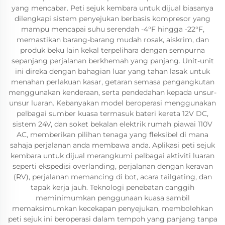
yang mencabar. Peti sejuk kembara untuk dijual biasanya
dilengkapi sistem penyejukan berbasis kompresor yang
mampu mencapai suhu serendah -4°F hingga -22°F,
memastikan barang-barang mudah rosak, aiskrim, dan
produk beku lain kekal terpelihara dengan sempurna
sepanjang perjalanan berkhemah yang panjang. Unit-unit
ini direka dengan bahagian luar yang tahan lasak untuk
menahan perlakuan kasar, getaran semasa pengangkutan
menggunakan kenderaan, serta pendedahan kepada unsur-
unsur luaran. Kebanyakan model beroperasi menggunakan
pelbagai sumber kuasa termasuk bateri kereta 12V DC,
sistem 24V, dan soket bekalan elektrik rumah piawai 110V
AC, memberikan pilihan tenaga yang fleksibel di mana
sahaja perjalanan anda membawa anda. Aplikasi peti sejuk
kembara untuk dijual merangkumi pelbagai aktiviti luaran
seperti ekspedisi overlanding, perjalanan dengan keravan
(RV), perjalanan memancing di bot, acara tailgating, dan
tapak kerja jauh. Teknologi penebatan canggih
meminimumkan penggunaan kuasa sambil
memaksimumkan kecekapan penyejukan, membolehkan
peti sejuk ini beroperasi dalam tempoh yang panjang tanpa