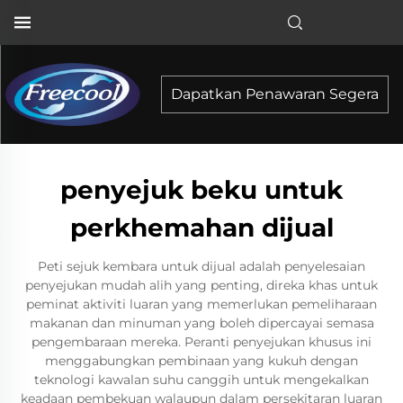
Dapatkan Penawaran Segera
penyejuk beku untuk
perkhemahan dijual
Peti sejuk kembara untuk dijual adalah penyelesaian
penyejukan mudah alih yang penting, direka khas untuk
peminat aktiviti luaran yang memerlukan pemeliharaan
makanan dan minuman yang boleh dipercayai semasa
pengembaraan mereka. Peranti penyejukan khusus ini
menggabungkan pembinaan yang kukuh dengan
teknologi kawalan suhu canggih untuk mengekalkan
keadaan pembekuan walaupun dalam persekitaran luaran