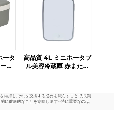
ポータ
高品質 4L ミニポータブ
サー冷
ル美容冷蔵庫 赤または
蔵庫冷
白 スキンケアやガレー
車用冷
ジでの使用に適した電源
状態 新品
を維持し,それを交換する必要を減らすことで,長期
的に健康的なことを意味します--特に重要なのは,