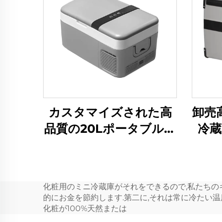
カスタマイズされた高
卸売
品質の20Lポータブル冷
冷蔵
蔵庫コンプレッサーク
プ冷
ーラーボックス、キャ
ルト
ンプ、RV、旅行用の
化粧用のミニ冷蔵庫がそれをできるので,私たちの
12V車用冷蔵庫冷凍庫
的にお金を節約します.第二に,それは常に冷たい温
化粧が100%天然または